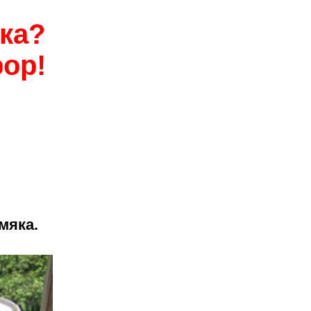
ка?
ор!
мяка.