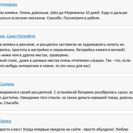
 Мурманск
ла хомяка. Очень довольна. Шёл до Мурманска 10 дней. Буду и дальше
аться услугами магазина. Спасибо. Посмотрим в работе.
ма, Санкт-Петербург
 хомяка в рекламе, и расцветка заставила не задумываясь купить их.
цветка, простота в настройке и управлении, батарейка кажется вечной)
а ниже чем в других местах, проверено.
нкий голос, даже в шумных местах очень отчётливо слышно. Так - что, если
что нибудь интересное и новое, то эти часы для вас)
 Сызрань
онравился своей расцветкой. С установкой батареек разобралась сразу, в
и доступно. Ожидание того стоило, за такие деньги хороший товар, доволь
н. Спасибо
Озёрск
росто класс! Когда впервые увидела на сайте - просто обалдела! Люблю