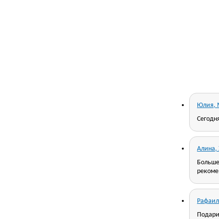
Юлия, 
Сегодн
Алина,
Больше 
рекоме
Рафаил
Подарил