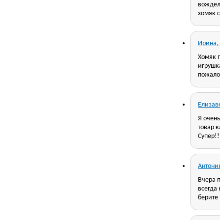
вождел
хомяк с
Ирина,
Хомяк 
игрушка
пожалов
Елизав
Я очен
товар к
Супер!!
Антони
Вчера п
всегда 
берите 