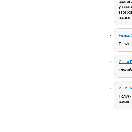
оригин
уронила
заработ
постоя
Елена,
Получи
Ольга 
Спасиб
Инна, 
Получил
рожден