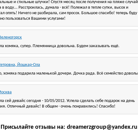
альные и стильные штучки! Спустя месяц после получения на пляже случа
 в воду... Расстроилась, думала - всё! Полежал в тепле сутки, высох и
ал опять! Ничего не разбирала, сам просох. Большое спасибо! теперь буду
нно пользоваться Вашими услугами!
 Зеленогорск
ла хомяка, супер. Племянница довольна. Будем заказывать ещё.
Петровна, Йошкар-Ола
о, хомяка подарила маленькой дочери. Дочка рада. Всё семейство доволь
Москва
а сей девайс сегодня - 10/05/2012. Успела сделать себе подарок на день
ия. Отличный девайс! В общем - очень понравились! Спасибо!
Присылайте отзывы на: dreamerzgroup@yandex.ru