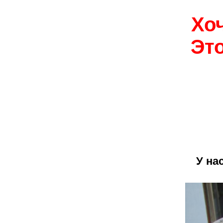
Хо
Эт
У на