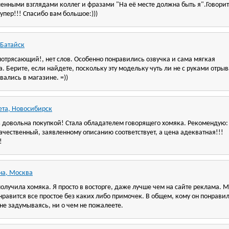
енными взглядами коллег и фразами "На её месте должна быть я".Говорит
упер!!! Спасибо вам большое:)))
 Батайск
потрясающий!, нет слов. Особенно понравились озвучка и сама мягкая
. Берите, если найдете, поскольку эту модельку чуть ли не с руками отрыв
ались в магазине. =))
ета, Новосибирск
ь довольна покупкой! Стала обладателем говорящего хомяка. Рекомендую:
ачественный, заявленному описанию соответствует, а цена адекватная!!!
!
на, Москва
олучила хомяка. Я просто в восторге, даже лучше чем на сайте реклама. 
нравится все простое без каких либо примочек. В общем, кому он понравил
не задумываясь, ни о чем не пожалеете.