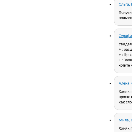
Ольга,
Получи
пользов
Серафи
Увидела
+ : рас
+ : Цен
+ : Зво
хотите 
Алёна,
Хомяк п
просто 
как сло
Мила, 
Хомяк п