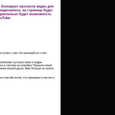
 блокирует просмотр видео для
идеозаписи, на странице будет
араллельно будет возможность
uTube.
тупен у нас! За границей он стоит
 глубокому путешествию в недры
ы и тактики на помойку! Пришла новая
стояние вашей души. Вам больше не нужно
шое спасибо всем, кто принимал участие в