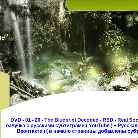
ие"
DVD - 01 - 20 - The Blueprint Decoded - RSD - Real S
озвучка с русскими субтитрами ( YouTube ) + Русская о
Вконтакте ) ( в начало страницы добавлены суб