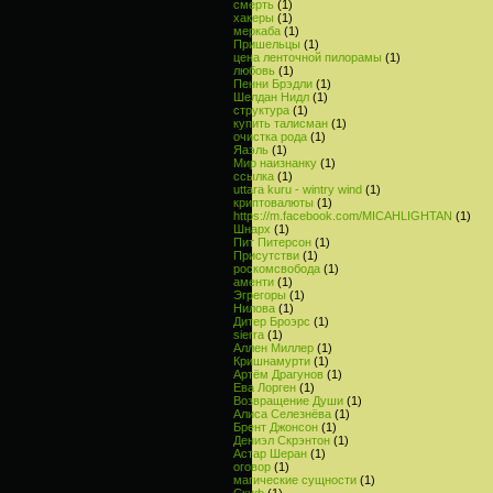
смерть
(1)
хакеры
(1)
меркаба
(1)
Пришельцы
(1)
цена ленточной пилорамы
(1)
любовь
(1)
Пенни Брэдли
(1)
Шелдан Нидл
(1)
структура
(1)
купить талисман
(1)
очистка рода
(1)
Яаэль
(1)
Мир наизнанку
(1)
ссылка
(1)
uttara kuru - wintry wind
(1)
криптовалюты
(1)
https://m.facebook.com/MICAHLIGHTAN
(1)
Шнарх
(1)
Пит Питерсон
(1)
Присутстви
(1)
роскомсвобода
(1)
аменти
(1)
Эгрегоры
(1)
Нилова
(1)
Дитер Броэрс
(1)
sierra
(1)
Аллен Миллер
(1)
Кришнамурти
(1)
Артём Драгунов
(1)
Ева Лорген
(1)
Возвращение Души
(1)
Алиса Селезнёва
(1)
Брент Джонсон
(1)
Дениэл Скрэнтон
(1)
Астар Шеран
(1)
оговор
(1)
магические сущности
(1)
Скиф
(1)