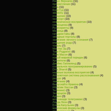
Ринус Верхаген
(11)
просветление
(11)
сила
(11)
Кори Гуд
(11)
48000Hz
(11)
очищение
(10)
телепорт
(10)
нефизическое восприятие
(10)
самооценка
(9)
Рунескрипты
(9)
Матрица
(8)
гальдраставы
(8)
звёздные порталы
(8)
зажигание личного сознания
(7)
очищение рода
(7)
тональ
(7)
Мистер Эд
(7)
Тони Родригес
(6)
Язон Масон
(6)
новый мировой порядок
(6)
Хранители
(6)
Джеймс Гиллиленд
(5)
социальное программирование
(5)
Dina Sharvit
(5)
нервные волокна восприятия
(4)
Абсолютная система распознавания
(4)
ресурс
(4)
зажигание
(4)
Выпускайте Кракена
(4)
Ибрагим Хассан
(3)
Телекинез
(3)
Экзорцизм
(3)
Адамю
(3)
мой канадв телеграмме
(3)
Лауда Леон
(3)
Елена Капульник
(3)
магические формулы
(3)
социализация
(2)