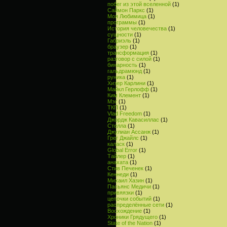
побег из этой вселенной
(1)
Саймон Паркс
(1)
Моя Любимица
(1)
программы
(1)
История человечества
(1)
сущности
(1)
Габриэль
(1)
браузер
(1)
трансформация
(1)
разговор с силой
(1)
бинарность
(1)
гальдрамюнд
(1)
руника
(1)
Хизер Карлини
(1)
Майкл Герлофф
(1)
Ким Клемент
(1)
Мэг
(1)
ТКП
(1)
Vlad Freedom
(1)
Джордж Кавасиллас
(1)
Стелла
(1)
Джулиан Ассанж
(1)
Грег Джайлс
(1)
каласк
(1)
Global Error
(1)
Тайлер
(1)
анахата
(1)
Стив Печенек
(1)
Кеннеди
(1)
Михаил Хазин
(1)
Пасьянс Медичи
(1)
привяязки
(1)
цепочки событий
(1)
распределённые сети
(1)
Восхождение
(1)
Хроники Грядущего
(1)
State of the Nation
(1)