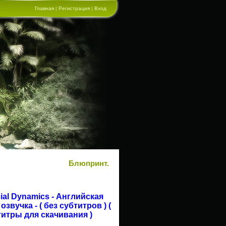
Главная
|
Регистрация
|
Вход
Блюпринт.
ocial Dynamics - Английская
звучка - ( без субтитров ) (
титры для скачивания )