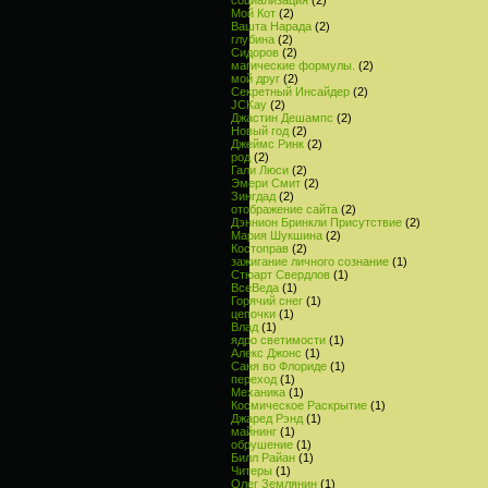
Мой Кот
(2)
Вашта Нарада
(2)
глубина
(2)
Сидоров
(2)
магические формулы.
(2)
мой друг
(2)
Секретный Инсайдер
(2)
JCKay
(2)
Джастин Дешампс
(2)
Новый год
(2)
Джеймс Ринк
(2)
род
(2)
Гали Люси
(2)
Эмери Смит
(2)
Зингдад
(2)
отображение сайта
(2)
Дэннион Бринкли Присутствие
(2)
Мария Шукшина
(2)
Костоправ
(2)
зажигание личного сознание
(1)
Стюарт Свердлов
(1)
ВсеВеда
(1)
Горячий снег
(1)
цепочки
(1)
Влад
(1)
ядро светимости
(1)
Алекс Джонс
(1)
Саня во Флориде
(1)
переход
(1)
Механика
(1)
Космическое Раскрытие
(1)
Джаред Рэнд
(1)
майнинг
(1)
обрушение
(1)
Билл Райан
(1)
Читеры
(1)
Олег Землянин
(1)