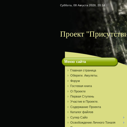
Суббота, 08 Августа 2026, 20:14
Проект "Присутств
Меню сайта
Главная страница
Обереги. Амулеты.
Форум
Гостевая книга
О Проекте
Первая Ступень
Участие в Проекте.
Содержание Проекта
Каталог файлов
Супер Сайо
Освобождение Личного Тоналя