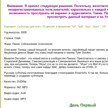
Внимание. Я принял следующее решение. Поскольку, вконтакте
незарегистрированных пользователей, параллельно к каждой в
возможность прослушать её вариант в аудиозаписи. Также. П
просмотреть данный материал и на Yo
Блюпринт. Субтитры для всех, 20 дисков, в форматах "srt", "pdf", "doc", "docx", "rtf".
Год выпуска: 2008
Страна: США
Жанр: Пикап, соблазнение, психология
Описание: Теперь самый мощный, по мнению многих, зарубежный пикап-тренинг дос
бешенные деньги. Ведет его известный пикапер и тренер Tyler Durden.
Blueprint Decoded - это новый виток в сообществе Пикапа. Приготовтесь к самому
Социалной Динамики, Самоактуализации и Саморазвития. Выкиньте все ваши рутин
эра, эра натуралов. Теперь "Игра" это не то что вы делаете.. "Игра" это ВЫ! И со
искать слова, теперь они сами найдут ВАС. Добро пожаловать на LEVEL 2!
Русские субтитры изготовленны благодаря стенограмме Estarriol'a. А так же, боль
переводе и создание субтитров.
Качество: DVDRip
Форматы: AVI, MP3
Видео кодек: XviD
Аудио кодек: MP3
День Первый