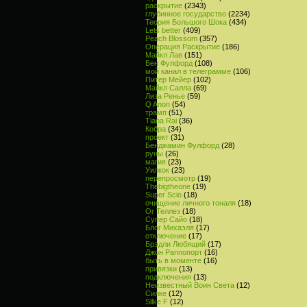
раскрытие
(2343)
глубинное государство
(2234)
Теория Большого Шока
(434)
Lets better
(409)
Peach Blossom
(357)
Операция Раскрытие
(186)
Майкл Лав
(151)
Бен Фулфорд
(108)
мой канал в телеграмме
(106)
Питер Мейер
(102)
Майкл Салла
(69)
Лиза Ренье
(59)
Q Anon
(54)
трамп
(51)
Tiana Rai
(36)
Кобра
(34)
проект
(31)
Бенджамин Фулфорд
(28)
руны
(26)
магия
(23)
Уилкок
(23)
перепросмотр
(19)
Thebigtheone
(19)
Super Scio
(18)
очищение личного тоналя
(18)
Ог Теллез
(18)
Супер Сайо
(18)
Блог Михаэля
(17)
отключение
(17)
Брэдли Любящий
(17)
Джон Раппопорт
(16)
быть в моменте
(16)
привязки
(13)
подключения
(13)
Неизвестный Воин Света
(12)
Силке
(12)
Silke F
(12)