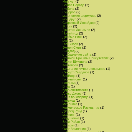
Мой Кот
(2)
Вашта Нарада
(2)
глубина
(2)
Сидоров
(2)
магические формулы.
(2)
мой друг
(2)
Секретный Инсайдер
(2)
JCKay
(2)
Джастин Дешампс
(2)
Новый год
(2)
Джеймс Ринк
(2)
род
(2)
Гали Люси
(2)
Эмери Смит
(2)
Зингдад
(2)
отображение сайта
(2)
Дэннион Бринкли Присутствие
(2)
Мария Шукшина
(2)
Костоправ
(2)
зажигание личного сознание
(1)
Стюарт Свердлов
(1)
ВсеВеда
(1)
Горячий снег
(1)
цепочки
(1)
Влад
(1)
ядро светимости
(1)
Алекс Джонс
(1)
Саня во Флориде
(1)
переход
(1)
Механика
(1)
Космическое Раскрытие
(1)
Джаред Рэнд
(1)
майнинг
(1)
обрушение
(1)
Билл Райан
(1)
Читеры
(1)
Олег Землянин
(1)