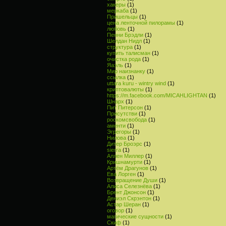
хакеры
(1)
меркаба
(1)
Пришельцы
(1)
цена ленточной пилорамы
(1)
любовь
(1)
Пенни Брэдли
(1)
Шелдан Нидл
(1)
структура
(1)
купить талисман
(1)
очистка рода
(1)
Яаэль
(1)
Мир наизнанку
(1)
ссылка
(1)
uttara kuru - wintry wind
(1)
криптовалюты
(1)
https://m.facebook.com/MICAHLIGHTAN
(1)
Шнарх
(1)
Пит Питерсон
(1)
Присутстви
(1)
роскомсвобода
(1)
аменти
(1)
Эгрегоры
(1)
Нилова
(1)
Дитер Броэрс
(1)
sierra
(1)
Аллен Миллер
(1)
Кришнамурти
(1)
Артём Драгунов
(1)
Ева Лорген
(1)
Возвращение Души
(1)
Алиса Селезнёва
(1)
Брент Джонсон
(1)
Дениэл Скрэнтон
(1)
Астар Шеран
(1)
оговор
(1)
магические сущности
(1)
Скиф
(1)