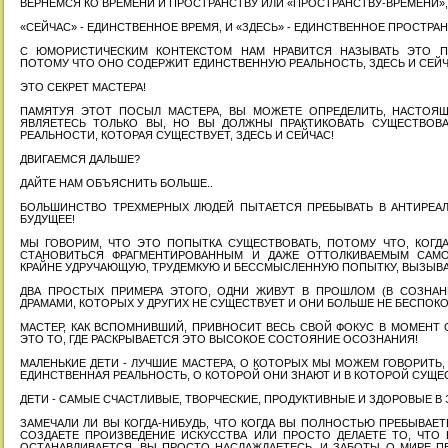
ВЕРНЕМСЯ КО ВРЕМЕНИ И ПРОСТРАНСТВУ ИЛИ «ПРОСТРАНСТВУ-ВРЕМЕНИ», 
«СЕЙЧАС» - ЕДИНСТВЕННОЕ ВРЕМЯ, И «ЗДЕСЬ» - ЕДИНСТВЕННОЕ ПРОСТРА
С ЮМОРИСТИЧЕСКИМ КОНТЕКСТОМ НАМ НРАВИТСЯ НАЗЫВАТЬ ЭТО ПЕ
ПОТОМУ ЧТО ОНО СОДЕРЖИТ ЕДИНСТВЕННУЮ РЕАЛЬНОСТЬ, ЗДЕСЬ И СЕЙЧ
ЭТО СЕКРЕТ МАСТЕРА!
ПАМЯТУЯ ЭТОТ ПОСЫЛ МАСТЕРА, ВЫ МОЖЕТЕ ОПРЕДЕЛИТЬ, НАСТОЯЩ
ЯВЛЯЕТЕСЬ ТОЛЬКО ВЫ, НО ВЫ ДОЛЖНЫ ПРАКТИКОВАТЬ СУЩЕСТВОВ
РЕАЛЬНОСТИ, КОТОРАЯ СУЩЕСТВУЕТ, ЗДЕСЬ И СЕЙЧАС!
ДВИГАЕМСЯ ДАЛЬШЕ?
ДАЙТЕ НАМ ОБЪЯСНИТЬ БОЛЬШЕ..
БОЛЬШИНСТВО ТРЕХМЕРНЫХ ЛЮДЕЙ ПЫТАЕТСЯ ПРЕБЫВАТЬ В АНТИРЕАЛЬ
БУДУЩЕЕ!
МЫ ГОВОРИМ, ЧТО ЭТО ПОПЫТКА СУЩЕСТВОВАТЬ, ПОТОМУ ЧТО, КОГДА
СТАНОВИТЬСЯ ФРАГМЕНТИРОВАННЫМ И ДАЖЕ ОТТОЛКИВАЕМЫМ САМО
КРАЙНЕ УДРУЧАЮЩУЮ, ТРУДЕМКУЮ И БЕССМЫСЛЕННУЮ ПОПЫТКУ, ВЫЗЫ
ДВА ПРОСТЫХ ПРИМЕРА ЭТОГО, ОДНИ ЖИВУТ В ПРОШЛОМ (В СОЗНАН
ДРАМАМИ, КОТОРЫХ У ДРУГИХ НЕ СУЩЕСТВУЕТ И ОНИ БОЛЬШЕ НЕ БЕСПО
МАСТЕР, КАК ВСПОМНИВШИЙ, ПРИВНОСИТ ВЕСЬ СВОЙ ФОКУС В МОМЕНТ С
ЭТО ТО, ГДЕ РАСКРЫВАЕТСЯ ЭТО ВЫСОКОЕ СОСТОЯНИЕ ОСОЗНАНИЯ!
МАЛЕНЬКИЕ ДЕТИ - ЛУЧШИЕ МАСТЕРА, О КОТОРЫХ МЫ МОЖЕМ ГОВОРИТЬ, 
ЕДИНСТВЕННАЯ РЕАЛЬНОСТЬ, О КОТОРОЙ ОНИ ЗНАЮТ И В КОТОРОЙ СУЩЕ
ДЕТИ - САМЫЕ СЧАСТЛИВЫЕ, ТВОРЧЕСКИЕ, ПРОДУКТИВНЫЕ И ЗДОРОВЫЕ 
ЗАМЕЧАЛИ ЛИ ВЫ КОГДА-НИБУДЬ, ЧТО КОГДА ВЫ ПОЛНОСТЬЮ ПРЕБЫВАЕТ
СОЗДАЕТЕ ПРОИЗВЕДЕНИЕ ИСКУССТВА ИЛИ ПРОСТО ДЕЛАЕТЕ ТО, ЧТО 
ОСТАНАВЛИВАЕТСЯ, ВЫ ПРОСТО НАСЛАЖДАЕТЕСЬ, И ЗАБОТЫ О МИРЕ П