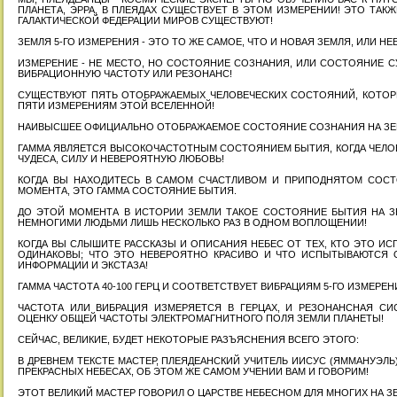
ПЛАНЕТА, ЭРРА, В ПЛЕЯДАХ СУЩЕСТВУЕТ В ЭТОМ ИЗМЕРЕНИИ! ЭТО ТАК
ГАЛАКТИЧЕСКОЙ ФЕДЕРАЦИИ МИРОВ СУЩЕСТВУЮТ!
ЗЕМЛЯ 5-ГО ИЗМЕРЕНИЯ - ЭТО ТО ЖЕ САМОЕ, ЧТО И НОВАЯ ЗЕМЛЯ, ИЛИ НЕ
ИЗМЕРЕНИЕ - НЕ МЕСТО, НО СОСТОЯНИЕ СОЗНАНИЯ, ИЛИ СОСТОЯНИЕ 
ВИБРАЦИОННУЮ ЧАСТОТУ ИЛИ РЕЗОНАНС!
СУЩЕСТВУЮТ ПЯТЬ ОТОБРАЖАЕМЫХ ЧЕЛОВЕЧЕСКИХ СОСТОЯНИЙ, КОТО
ПЯТИ ИЗМЕРЕНИЯМ ЭТОЙ ВСЕЛЕННОЙ!
НАИВЫСШЕЕ ОФИЦИАЛЬНО ОТОБРАЖАЕМОЕ СОСТОЯНИЕ СОЗНАНИЯ НА ЗЕМ
ГАММА ЯВЛЯЕТСЯ ВЫСОКОЧАСТОТНЫМ СОСТОЯНИЕМ БЫТИЯ, КОГДА ЧЕЛОВ
ЧУДЕСА, СИЛУ И НЕВЕРОЯТНУЮ ЛЮБОВЬ!
КОГДА ВЫ НАХОДИТЕСЬ В САМОМ СЧАСТЛИВОМ И ПРИПОДНЯТОМ СОСТ
МОМЕНТА, ЭТО ГАММА СОСТОЯНИЕ БЫТИЯ.
ДО ЭТОЙ МОМЕНТА В ИСТОРИИ ЗЕМЛИ ТАКОЕ СОСТОЯНИЕ БЫТИЯ НА ЗЕ
НЕМНОГИМИ ЛЮДЬМИ ЛИШЬ НЕСКОЛЬКО РАЗ В ОДНОМ ВОПЛОЩЕНИИ!
КОГДА ВЫ СЛЫШИТЕ РАССКАЗЫ И ОПИСАНИЯ НЕБЕС ОТ ТЕХ, КТО ЭТО ИС
ОДИНАКОВЫ; ЧТО ЭТО НЕВЕРОЯТНО КРАСИВО И ЧТО ИСПЫТЫВАЮТСЯ
ИНФОРМАЦИИ И ЭКСТАЗА!
ГАММА ЧАСТОТА 40-100 ГЕРЦ И СООТВЕТСТВУЕТ ВИБРАЦИЯМ 5-ГО ИЗМЕРЕН
ЧАСТОТА ИЛИ ВИБРАЦИЯ ИЗМЕРЯЕТСЯ В ГЕРЦАХ, И РЕЗОНАНСНАЯ С
ОЦЕНКУ ОБЩЕЙ ЧАСТОТЫ ЭЛЕКТРОМАГНИТНОГО ПОЛЯ ЗЕМЛИ ПЛАНЕТЫ!
СЕЙЧАС, ВЕЛИКИЕ, БУДЕТ НЕКОТОРЫЕ РАЗЪЯСНЕНИЯ ВСЕГО ЭТОГО:
В ДРЕВНЕМ ТЕКСТЕ МАСТЕР, ПЛЕЯДЕАНСКИЙ УЧИТЕЛЬ ИИСУС (ЯММАНУЭЛЬ
ПРЕКРАСНЫХ НЕБЕСАХ, ОБ ЭТОМ ЖЕ САМОМ УЧЕНИИ ВАМ И ГОВОРИМ!
ЭТОТ ВЕЛИКИЙ МАСТЕР ГОВОРИЛ О ЦАРСТВЕ НЕБЕСНОМ ДЛЯ МНОГИХ НА З