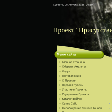
Суббота, 08 Августа 2026, 20:10
Проект "Присутств
Меню сайта
Главная страница
Обереги. Амулеты.
Форум
Гостевая книга
О Проекте
Первая Ступень
Участие в Проекте.
Содержание Проекта
Каталог файлов
Супер Сайо
Освобождение Личного Тоналя