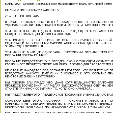
МАЙКЛ ЛАВ - Событие. Звёздный Посев манифестирует реальность Новой Земли
ПЕРЕДАЧА ПЛЕЯДЕАНСКИХ СИЛ СВЕТА
22 СЕНТЯБРЯ 2019 ГОДА
ВЕЛИКИЕ, НЕСКОЛЬКО ЗЕМНЫХ ДНЕЙ НАЗАД, БОЛЬШАЯ ВОЛНА ВЫСОКОЧ
УДАРИЛА ПО МАГНИТНОМУ ПОЛЮ ЗЕМЛИ И ЗАТРОНУЛА НИЖНЮЮ АТМОСФЕР
ЭТИ ЧАСТОТНЫЕ 40-ГЕРЦОВЫЕ ВОЛНЫ ПРИХОДЯЩЕГО КРИСТАЛЛИЧЕС
КАЖДЫЕ НЕСКОЛЬКО ДНЕЙ С КОНЦА 2018 ГОДА!
ЭТА ПОСЛЕДНЯЯ ВОЛНА ЭНЕРГИИ, КОТОРАЯ ПРИНОСИЛАСЬ ОСОБЕННОЙ
СОДЕРЖАЩАЯ МНОГОМЕРНЫЙ МАССИВ ГАЛАКТИЧЕСКИХ ДАННЫХ В ОТНОШЕ
ЗЕМЛИ БУДЕТ ПРОЯВЛЕНА!
ЭТИ ДАННЫЕ БЫЛИ ДЕКОДИРОВАНЫ НЕКОТОРЫМИ ЧЛЕНАМИ ЗЕМНОГО
ПОСЛАНИЯ ПОКАЗАНО НИЖЕ
ПОСЛАНИЕ ПРЕДОСТАВЛЕНО В ПЛЕЯДЕАНСКОМ ОБУЧАЮЩЕМ ФОРМАТЕ И
КАСАЮЩИЕСЯ ПРОЦЕССА ТВОРЕНИЯ, ВНИЗ НА ЗЕМЛЮ ДЛЯ ПРОСТОГО ПОН
НЕКОТОРЫЕ НАХОДЯТСЯ ПОД ВПЕЧАТЛЕНИЕМ ТОГО, ЧТО ВОЗНЕСЕНИЕ П
ВСЛЕДСТВИЕ КАКИХ-ТО ИЗМЕНЕНИЙ В КОСМОСЕ И ЧТО СОБЫТИЕ ПР
НЕКОТОРЫЕ ВНЕШНИЕ ИСТОЧНИКИ!
МЫ ГОВОРИМ ВАМ ПРАВДУ, ЧТО, ДАЖЕ ХОТЯ БОЛЬШИНСТВО БЛАГОЖЕ
ПРОЦЕССЕ ВОЗНЕСЕНИЯ, НАПРАВЛЯЯ ВЫСОКОЧАСТОТНЫЙ СВЕТ НА ЗЕМ
СТАНЕТЕ ПРИЧИНОЙ СОБЫТИЯ И ТО, КОГДА ОНО НАЧНЕТСЯ.....
МЫ ПРЕДСТАВЛЯЕМ ЭТО ПЛЕЯДЕАНСКОЕ ПОСЛАНИЕ И УЧЕНИЕ СЕЙЧАС ВАМ
ОСНОВНАЯ ЦЕЛЬ ЭТОГО ПОСЛАНИЯ - ПРОЯСНИТЬ И УПРОСТИТЬ ПО
МАНИФЕСТИРУЕТ СЕБЯ ДЛЯ ЧЕЛОВЕЧЕСТВА И КАК ВЫ СМОЖЕТЕ ПЕРЕМЕСТ
ПРЕКРАСНУЮ РЕАЛЬНОСТЬ, НА ПЕРСОНАЛЬНОМ УРОВНЕ, ПРЯМО СЕЙЧАС!
МЫ, ПЛЕЯДЕАНЦЫ - КОСМИЧЕСКИЕ ЭКСПЕРТЫ ПО ОБУЧЕНИЮ ВАС К ПЯТ