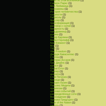
побег из этой вселенной
(1)
Саймон Паркс
(1)
Моя Любимица
(1)
программы
(1)
История человечества
(1)
сущности
(1)
Габриэль
(1)
браузер
(1)
трансформация
(1)
разговор с силой
(1)
бинарность
(1)
гальдрамюнд
(1)
руника
(1)
Хизер Карлини
(1)
Майкл Герлофф
(1)
Ким Клемент
(1)
Мэг
(1)
ТКП
(1)
Vlad Freedom
(1)
Джордж Кавасиллас
(1)
Стелла
(1)
Джулиан Ассанж
(1)
Грег Джайлс
(1)
каласк
(1)
Global Error
(1)
Тайлер
(1)
анахата
(1)
Стив Печенек
(1)
Кеннеди
(1)
Михаил Хазин
(1)
Пасьянс Медичи
(1)
привяязки
(1)
цепочки событий
(1)
распределённые сети
(1)
Восхождение
(1)
Хроники Грядущего
(1)
State of the Nation
(1)
смерть
(1)