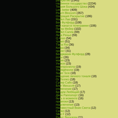
раскрытие
(2343)
глубинное государство
(2234)
Теория Большого Шока
(434)
Lets better
(409)
Peach Blossom
(357)
Операция Раскрытие
(186)
Майкл Лав
(151)
Бен Фулфорд
(108)
мой канал в телеграмме
(106)
Питер Мейер
(102)
Майкл Салла
(69)
Лиза Ренье
(59)
Q Anon
(54)
трамп
(51)
Tiana Rai
(36)
Кобра
(34)
проект
(31)
Бенджамин Фулфорд
(28)
руны
(26)
магия
(23)
Уилкок
(23)
перепросмотр
(19)
Thebigtheone
(19)
Super Scio
(18)
очищение личного тоналя
(18)
Ог Теллез
(18)
Супер Сайо
(18)
Блог Михаэля
(17)
отключение
(17)
Брэдли Любящий
(17)
Джон Раппопорт
(16)
быть в моменте
(16)
привязки
(13)
подключения
(13)
Неизвестный Воин Света
(12)
Силке
(12)
Silke F
(12)
Ринус Верхаген
(11)