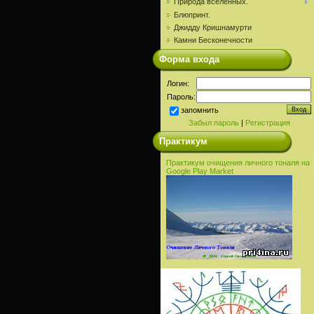
Природа вселенных.
Блюпринт.
Джидду Кришнамурти
Камни Бесконечности
Форма входа
Логин:
Пароль:
запомнить
Забыл пароль
|
Регистрация
Практикум
Практикум очищения личного тоналя на
Google Play Market