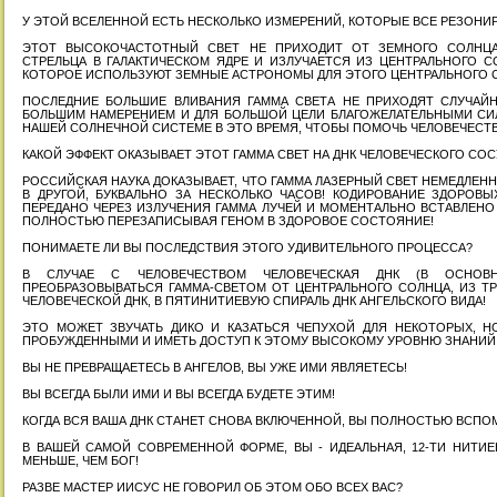
У ЭТОЙ ВСЕЛЕННОЙ ЕСТЬ НЕСКОЛЬКО ИЗМЕРЕНИЙ, КОТОРЫЕ ВСЕ РЕЗОНИР
ЭТОТ ВЫСОКОЧАСТОТНЫЙ СВЕТ НЕ ПРИХОДИТ ОТ ЗЕМНОГО СОЛНЦА
СТРЕЛЬЦА В ГАЛАКТИЧЕСКОМ ЯДРЕ И ИЗЛУЧАЕТСЯ ИЗ ЦЕНТРАЛЬНОГО СО
КОТОРОЕ ИСПОЛЬЗУЮТ ЗЕМНЫЕ АСТРОНОМЫ ДЛЯ ЭТОГО ЦЕНТРАЛЬНОГО С
ПОСЛЕДНИЕ БОЛЬШИЕ ВЛИВАНИЯ ГАММА СВЕТА НЕ ПРИХОДЯТ СЛУЧАЙ
БОЛЬШИМ НАМЕРЕНИЕМ И ДЛЯ БОЛЬШОЙ ЦЕЛИ БЛАГОЖЕЛАТЕЛЬНЫМИ СИЛ
НАШЕЙ СОЛНЕЧНОЙ СИСТЕМЕ В ЭТО ВРЕМЯ, ЧТОБЫ ПОМОЧЬ ЧЕЛОВЕЧЕСТВ
КАКОЙ ЭФФЕКТ ОКАЗЫВАЕТ ЭТОТ ГАММА СВЕТ НА ДНК ЧЕЛОВЕЧЕСКОГО СОС
РОССИЙСКАЯ НАУКА ДОКАЗЫВАЕТ, ЧТО ГАММА ЛАЗЕРНЫЙ СВЕТ НЕМЕДЛЕНН
В ДРУГОЙ, БУКВАЛЬНО ЗА НЕСКОЛЬКО ЧАСОВ! КОДИРОВАНИЕ ЗДОРОВ
ПЕРЕДАНО ЧЕРЕЗ ИЗЛУЧЕНИЯ ГАММА ЛУЧЕЙ И МОМЕНТАЛЬНО ВСТАВЛЕНО 
ПОЛНОСТЬЮ ПЕРЕЗАПИСЫВАЯ ГЕНОМ В ЗДОРОВОЕ СОСТОЯНИЕ!
ПОНИМАЕТЕ ЛИ ВЫ ПОСЛЕДСТВИЯ ЭТОГО УДИВИТЕЛЬНОГО ПРОЦЕССА?
В СЛУЧАЕ С ЧЕЛОВЕЧЕСТВОМ ЧЕЛОВЕЧЕСКАЯ ДНК (В ОСНОВН
ПРЕОБРАЗОВЫВАТЬСЯ ГАММА-СВЕТОМ ОТ ЦЕНТРАЛЬНОГО СОЛНЦА, ИЗ Т
ЧЕЛОВЕЧЕСКОЙ ДНК, В ПЯТИНИТИЕВУЮ СПИРАЛЬ ДНК АНГЕЛЬСКОГО ВИДА!
ЭТО МОЖЕТ ЗВУЧАТЬ ДИКО И КАЗАТЬСЯ ЧЕПУХОЙ ДЛЯ НЕКОТОРЫХ, НО 
ПРОБУЖДЕННЫМИ И ИМЕТЬ ДОСТУП К ЭТОМУ ВЫСОКОМУ УРОВНЮ ЗНАНИЙ
ВЫ НЕ ПРЕВРАЩАЕТЕСЬ В АНГЕЛОВ, ВЫ УЖЕ ИМИ ЯВЛЯЕТЕСЬ!
ВЫ ВСЕГДА БЫЛИ ИМИ И ВЫ ВСЕГДА БУДЕТЕ ЭТИМ!
КОГДА ВСЯ ВАША ДНК СТАНЕТ СНОВА ВКЛЮЧЕННОЙ, ВЫ ПОЛНОСТЬЮ ВСПОМН
В ВАШЕЙ САМОЙ СОВРЕМЕННОЙ ФОРМЕ, ВЫ - ИДЕАЛЬНАЯ, 12-ТИ НИТИЕ
МЕНЬШЕ, ЧЕМ БОГ!
РАЗВЕ МАСТЕР ИИСУС НЕ ГОВОРИЛ ОБ ЭТОМ ОБО ВСЕХ ВАС?