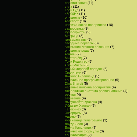
просветление
(11)
сила
(11)
Кори Гуд
(11)
48000Hz
(11)
очищение
(10)
телепорт
(10)
нефизическое восприятие
(10)
самооценка
(9)
Рунескрипты
(9)
Матрица
(8)
гальдраставы
(8)
звёздные порталы
(8)
зажигание личного сознания
(7)
очищение рода
(7)
тональ
(7)
Мистер Эд
(7)
Тони Родригес
(6)
Язон Масон
(6)
новый мировой порядок
(6)
Хранители
(6)
Джеймс Гиллиленд
(5)
социальное программирование
(5)
Dina Sharvit
(5)
нервные волокна восприятия
(4)
Абсолютная система распознавания
(4)
ресурс
(4)
зажигание
(4)
Выпускайте Кракена
(4)
Ибрагим Хассан
(3)
Телекинез
(3)
Экзорцизм
(3)
Адамю
(3)
мой канадв телеграмме
(3)
Лауда Леон
(3)
Елена Капульник
(3)
магические формулы
(3)
социализация
(2)