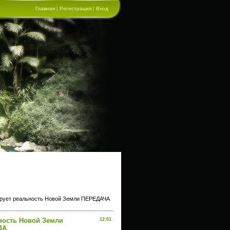
Главная
|
Регистрация
|
Вход
рует реальность Новой Земли ПЕРЕДАЧА
ность Новой Земли
12:01
ДА