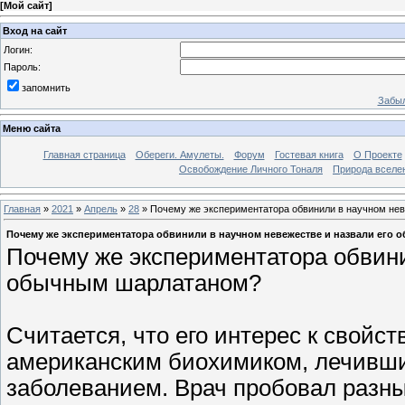
[
Мой сайт
]
Вход на сайт
Логин:
Пароль:
запомнить
Забыл
Меню сайта
Главная страница
Обереги. Амулеты.
Форум
Гостевая книга
О Проекте
Освобождение Личного Тоналя
Природа вселе
Главная
»
2021
»
Апрель
»
28
» Почему же экспериментатора обвинили в научном не
Почему же экспериментатора обвинили в научном невежестве и назвали его
Почему же экспериментатора обвини
обычным шарлатаном?
Считается, что его интерес к свойс
американским биохимиком, лечивши
заболеванием. Врач пробовал разные