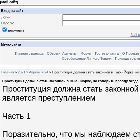
[
Мой сайт
]
Вход на сайт
Логин:
Пароль:
запомнить
Забыл
Меню сайта
Главная страница
Обереги. Амулеты.
Форум
Гостевая книга
О Проекте
Освобождение Личного Тоналя
Природа вселе
Главная
»
2021
»
Апрель
»
24
» Проституция должна стать законной в Нью - Йорке, но
Проституция должна стать законной в Нью - Йорке, но говорить правду везде
Проституция должна стать законной 
является преступлением
Часть 1
Поразительно, что мы наблюдаем ст