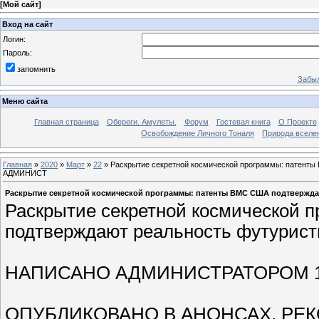
[
Мой сайт
]
Вход на сайт
Логин:
Пароль:
запомнить
Забыл
Меню сайта
Главная страница
Обереги. Амулеты.
Форум
Гостевая книга
О Проекте
Освобождение Личного Тоналя
Природа вселе
Главная
»
2020
»
Март
»
22
» Раскрытие секретной космической программы: патент
АДМИНИСТ
Раскрытие секретной космической программы: патенты ВМС США подтвержд
Раскрытие секретной космической 
подтверждают реальность футурист
НАПИСАНО АДМИНИСТРАТОРОМ 19
ОПУБЛИКОВАНО В АНОНСАХ, Р