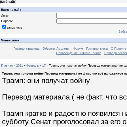
[
Мой сайт
]
Вход на сайт
Логин:
Пароль:
запомнить
Забыл
Меню сайта
Главная страница
Обереги. Амулеты.
Форум
Гостевая книга
О Проекте
Освобождение Личного Тоналя
Природа вселе
Главная
»
2021
»
Февраль
»
17
» Трамп: они получат войну Перевод материала ( не фа
Трамп: они получат войну Перевод материала ( не факт, что всё изложенное пр
Трамп: они получат войну
Перевод материала ( не факт, что в
Трамп кратко и радостно появился на
субботу Сенат проголосовал за его