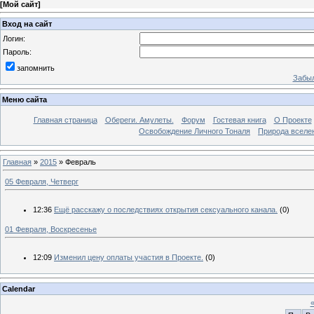
[
Мой сайт
]
Вход на сайт
Логин:
Пароль:
запомнить
Забыл
Меню сайта
Главная страница
Обереги. Амулеты.
Форум
Гостевая книга
О Проекте
Освобождение Личного Тоналя
Природа вселе
Главная
»
2015
»
Февраль
05 Февраля, Четверг
12:36
Ещё расскажу о последствиях открытия сексуального канала.
(0)
01 Февраля, Воскресенье
12:09
Изменил цену оплаты участия в Проекте.
(0)
Calendar