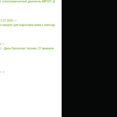
т электромагнитный двигатель АВТОР: Д-
 27 2020
(0)
то предлог для подготовки мира к приходу
а
(0)
 - Джон Раппопорт Четверг, 27 февраля
.
(0)