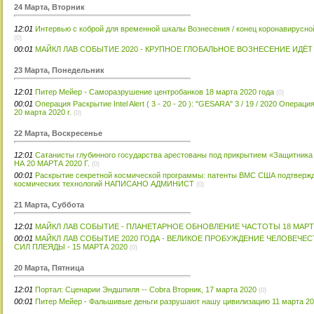
24 Марта, Вторник
12:01
Интервью с коброй для временной шкалы Вознесения / конец коронавирусной м
(0)
00:01
МАЙКЛ ЛАВ СОБЫТИЕ 2020 - КРУПНОЕ ГЛОБАЛЬНОЕ ВОЗНЕСЕНИЕ ИДЁ
23 Марта, Понедельник
12:01
Питер Мейер - Саморазрушение центробанков 18 марта 2020 года
(0)
00:01
Операция Раскрытие Intel Alert ( 3 - 20 - 20 ): "GESARA" 3 / 19 / 2020 Опер
20 марта 2020 г.
(0)
22 Марта, Воскресенье
12:01
Сатанисты глубинного государства арестованы под прикрытием «Защитник
НА 20 МАРТА 2020 Г.
(0)
00:01
Раскрытие секретной космической программы: патенты ВМС США подтверж
космических технологий НАПИСАНО АДМИНИСТ
(0)
21 Марта, Суббота
12:01
МАЙКЛ ЛАВ СОБЫТИЕ - ПЛАНЕТАРНОЕ ОБНОВЛЕНИЕ ЧАСТОТЫ 18 МАРТ
00:01
МАЙКЛ ЛАВ СОБЫТИЕ 2020 ГОДА - ВЕЛИКОЕ ПРОБУЖДЕНИЕ ЧЕЛОВЕЧЕС
СИЛ ПЛЕЯДЫ - 15 МАРТА 2020
(0)
20 Марта, Пятница
12:01
Портал: Сценарии Эндшпиля -- Cobra Вторник, 17 марта 2020
(0)
00:01
Питер Мейер - Фальшивые деньги разрушают нашу цивилизацию 11 марта 20