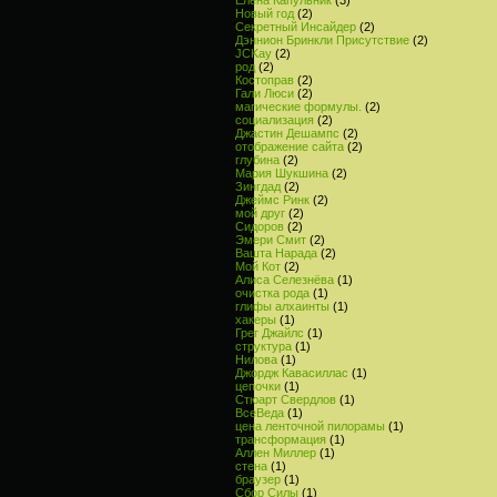
Новый год
(2)
Секретный Инсайдер
(2)
Дэннион Бринкли Присутствие
(2)
JCKay
(2)
род
(2)
Костоправ
(2)
Гали Люси
(2)
магические формулы.
(2)
социализация
(2)
Джастин Дешампс
(2)
отображение сайта
(2)
глубина
(2)
Мария Шукшина
(2)
Зингдад
(2)
Джеймс Ринк
(2)
мой друг
(2)
Сидоров
(2)
Эмери Смит
(2)
Вашта Нарада
(2)
Мой Кот
(2)
Алиса Селезнёва
(1)
очистка рода
(1)
глифы алхаинты
(1)
хакеры
(1)
Грег Джайлс
(1)
структура
(1)
Нилова
(1)
Джордж Кавасиллас
(1)
цепочки
(1)
Стюарт Свердлов
(1)
ВсеВеда
(1)
цена ленточной пилорамы
(1)
трансформация
(1)
Аллен Миллер
(1)
стена
(1)
браузер
(1)
Сбор Силы
(1)