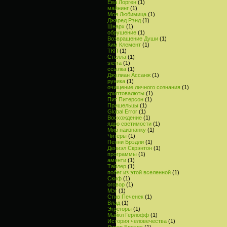
Ева Лорген
(1)
майнинг
(1)
Моя Любимица
(1)
Джаред Рэнд
(1)
Шнарх
(1)
обрушение
(1)
Возвращение Души
(1)
Ким Клемент
(1)
ТКП
(1)
Стелла
(1)
sierra
(1)
ссылка
(1)
Джулиан Ассанж
(1)
руника
(1)
очищение личного сознания
(1)
криптовалюты
(1)
Пит Питерсон
(1)
Пришельцы
(1)
Global Error
(1)
Восхождение
(1)
ядро светимости
(1)
Мир наизнанку
(1)
Читеры
(1)
Пенни Брэдли
(1)
Дениэл Скрэнтон
(1)
программы
(1)
аменти
(1)
Тайлер
(1)
побег из этой вселенной
(1)
Скиф
(1)
оговор
(1)
Мэг
(1)
Стив Печенек
(1)
Влад
(1)
Эгрегоры
(1)
Майкл Герлофф
(1)
История человечества
(1)
Дитер Броэрс
(1)