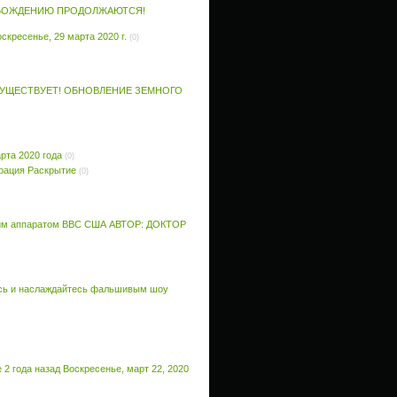
ВОБОЖДЕНИЮ ПРОДОЛЖАЮТСЯ!
кресенье, 29 марта 2020 г.
(0)
 СУЩЕСТВУЕТ! ОБНОВЛЕНИЕ ЗЕМНОГО
рта 2020 года
(0)
перация Раскрытие
(0)
еским аппаратом ВВС США АВТОР: ДОКТОР
тесь и наслаждайтесь фальшивым шоу
 года назад Воскресенье, март 22, 2020