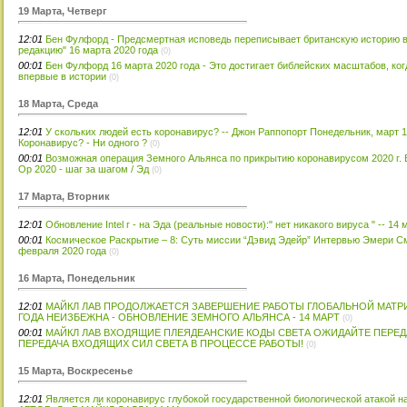
19 Марта, Четверг
12:01
Бен Фулфорд - Предсмертная исповедь переписывает британскую историю в
редакцию" 16 марта 2020 года
(0)
00:01
Бен Фулфорд 16 марта 2020 года - Это достигает библейских масштабов, ког
впервые в истории
(0)
18 Марта, Среда
12:01
У скольких людей есть коронавирус? -- Джон Раппопорт Понедельник, март 1
Коронавирус? - Ни одного ?
(0)
00:01
Возможная операция Земного Альянса по прикрытию коронавирусом 2020 г.
Op 2020 - шаг за шагом / Эд
(0)
17 Марта, Вторник
12:01
Обновление Intel г - на Эда (реальные новости):" нет никакого вируса " -- 14
00:01
Космическое Раскрытие – 8: Суть миссии “Дэвид Эдейр” Интервью Эмери С
февраля 2020 года
(0)
16 Марта, Понедельник
12:01
МАЙКЛ ЛАВ ПРОДОЛЖАЕТСЯ ЗАВЕРШЕНИЕ РАБОТЫ ГЛОБАЛЬНОЙ МАТР
ГОДА НЕИЗБЕЖНА - ОБНОВЛЕНИЕ ЗЕМНОГО АЛЬЯНСА - 14 МАРТ
(0)
00:01
МАЙКЛ ЛАВ ВХОДЯЩИЕ ПЛЕЯДЕАНСКИЕ КОДЫ СВЕТА ОЖИДАЙТЕ ПЕРЕД
ПЕРЕДАЧА ВХОДЯЩИХ СИЛ СВЕТА В ПРОЦЕССЕ РАБОТЫ!
(0)
15 Марта, Воскресенье
12:01
Является ли коронавирус глубокой государственной биологической атакой на