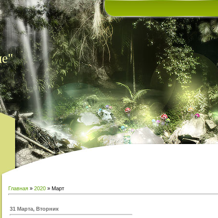
ие"
Главная
»
2020
»
Март
31 Марта, Вторник