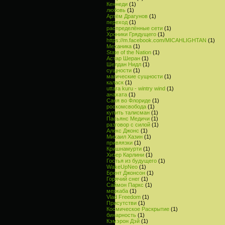
Кеннеди
(1)
любовь
(1)
Артём Драгунов
(1)
переход
(1)
распределённые сети
(1)
Хроники Грядущего
(1)
https://m.facebook.com/MICAHLIGHTAN
(1)
Механика
(1)
State of the Nation
(1)
Астар Шеран
(1)
Шелдан Нидл
(1)
сущности
(1)
магические сущности
(1)
каласк
(1)
uttara kuru - wintry wind
(1)
анахата
(1)
Саня во Флориде
(1)
роскомсвобода
(1)
купить талисман
(1)
Пасьянс Медичи
(1)
разговор с силой
(1)
Алекс Джонс
(1)
Михаил Хазин
(1)
привяязки
(1)
Кришнамурти
(1)
Хизер Карлини
(1)
Гостья из будущего
(1)
WakeUpNeo
(1)
Брент Джонсон
(1)
Горячий снег
(1)
Саймон Паркс
(1)
меркаба
(1)
Vlad Freedom
(1)
Присутстви
(1)
Космическое Раскрытие
(1)
бинарность
(1)
Кэмэрон Дэй
(1)