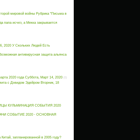
торой мировой войны Рубрика "Письма в
да папа исчез, а Мекка закрывается
6, 2020 У Скольких Людей Есть
 Возможная антивирусная защита альянса
 марта 2020 года Суббота, Март 14, 2020
(0)
мита с Дэвидом Эдейром Вторник, 18
ИЦЫ КУЛЬМИНАЦИЯ СОБЫТИЯ 2020
АЧИ СОБЫТИЕ 2020 - ОСНОВНАЯ
 Китай, запланированной в 2005 году?