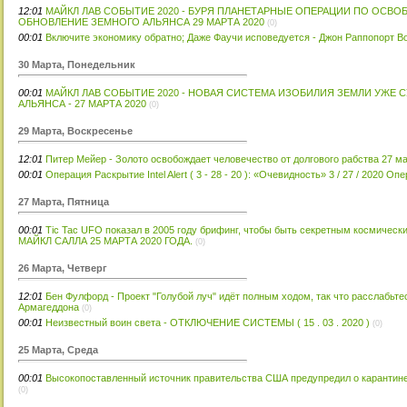
12:01
МАЙКЛ ЛАВ СОБЫТИЕ 2020 - БУРЯ ПЛАНЕТАРНЫЕ ОПЕРАЦИИ ПО ОС
ОБНОВЛЕНИЕ ЗЕМНОГО АЛЬЯНСА 29 МАРТА 2020
(0)
00:01
Включите экономику обратно; Даже Фаучи исповедуется - Джон Раппопорт Вос
30 Марта, Понедельник
00:01
МАЙКЛ ЛАВ СОБЫТИЕ 2020 - НОВАЯ СИСТЕМА ИЗОБИЛИЯ ЗЕМЛИ УЖЕ
АЛЬЯНСА - 27 МАРТА 2020
(0)
29 Марта, Воскресенье
12:01
Питер Мейер - Золото освобождает человечество от долгового рабства 27 ма
00:01
Операция Раскрытие Intel Alert ( 3 - 28 - 20 ): «Очевидность» 3 / 27 / 2020 О
27 Марта, Пятница
00:01
Tic Tac UFO показал в 2005 году брифинг, чтобы быть секретным космич
МАЙКЛ САЛЛА 25 МАРТА 2020 ГОДА.
(0)
26 Марта, Четверг
12:01
Бен Фулфорд - Проект "Голубой луч" идёт полным ходом, так что расслабь
Армагеддона
(0)
00:01
Неизвестный воин света - ОТКЛЮЧЕНИЕ СИСТЕМЫ ( 15 . 03 . 2020 )
(0)
25 Марта, Среда
00:01
Высокопоставленный источник правительства США предупредил о карантине 2
(0)