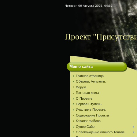
Четверг, 06 Августа 2026, 04:52
Проект "Присутств
Меню сайта
Главная страница
Обереги. Амулеты.
Форум
Гостевая книга
О Проекте
Первая Ступень
Участие в Проекте.
Содержание Проекта
Каталог файлов
Супер Сайо
Освобождение Личного Тоналя