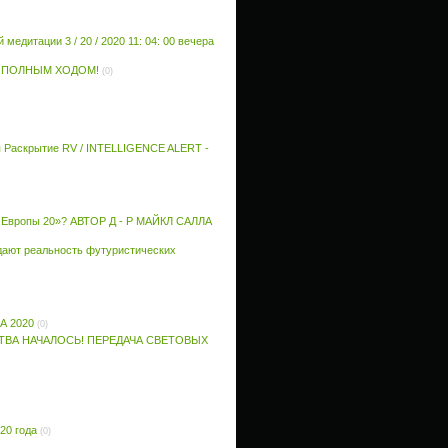
едитации 3 / 20 / 2020 11: 04: 00 вечера
Т ПОЛНЫМ ХОДОМ!
(0)
ация Раскрытие RV / INTELLIGENCE ALERT -
а Европы 20»? АВТОР Д - Р МАЙКЛ САЛЛА
дают реальность футуристических
А 2020
(0)
ТВА НАЧАЛОСЬ! ПЕРЕДАЧА СВЕТОВЫХ
20 года
(0)