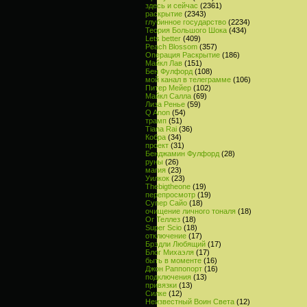
здесь и сейчас
(2361)
раскрытие
(2343)
глубинное государство
(2234)
Теория Большого Шока
(434)
Lets better
(409)
Peach Blossom
(357)
Операция Раскрытие
(186)
Майкл Лав
(151)
Бен Фулфорд
(108)
мой канал в телеграмме
(106)
Питер Мейер
(102)
Майкл Салла
(69)
Лиза Ренье
(59)
Q Anon
(54)
трамп
(51)
Tiana Rai
(36)
Кобра
(34)
проект
(31)
Бенджамин Фулфорд
(28)
руны
(26)
магия
(23)
Уилкок
(23)
Thebigtheone
(19)
перепросмотр
(19)
Супер Сайо
(18)
очищение личного тоналя
(18)
Ог Теллез
(18)
Super Scio
(18)
отключение
(17)
Брэдли Любящий
(17)
Блог Михаэля
(17)
быть в моменте
(16)
Джон Раппопорт
(16)
подключения
(13)
привязки
(13)
Силке
(12)
Неизвестный Воин Света
(12)