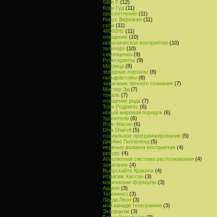
Silke F
(12)
Кори Гуд
(11)
просветление
(11)
Ринус Верхаген
(11)
сила
(11)
48000Hz
(11)
очищение
(10)
нефизическое восприятие
(10)
телепорт
(10)
самооценка
(9)
Рунескрипты
(9)
Матрица
(8)
звёздные порталы
(8)
гальдраставы
(8)
зажигание личного сознания
(7)
Мистер Эд
(7)
тональ
(7)
очищение рода
(7)
Тони Родригес
(6)
новый мировой порядок
(6)
Хранители
(6)
Язон Масон
(6)
Dina Sharvit
(5)
социальное программирование
(5)
Джеймс Гиллиленд
(5)
нервные волокна восприятия
(4)
ресурс
(4)
Абсолютная система распознавания
(4)
зажигание
(4)
Выпускайте Кракена
(4)
Ибрагим Хассан
(3)
магические формулы
(3)
Адамю
(3)
Телекинез
(3)
Лауда Леон
(3)
мой канадв телеграмме
(3)
Экзорцизм
(3)
Елена Капульник
(3)