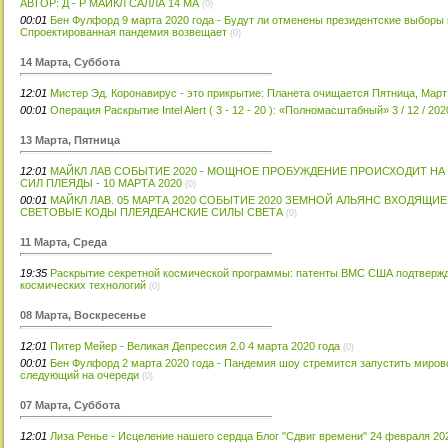
АВТОР: Д - Р МАЙКЛ САЛЛА 14 МА
(0)
00:01
Бен Фулфорд 9 марта 2020 года - Будут ли отменены президентские выборы
Спроектированная пандемия возвещает
(0)
14 Марта, Суббота
12:01
Мистер Эд. Коронавирус - это прикрытие: Планета очищается Пятница, Март 
00:01
Операция Раскрытие Intel Alert ( 3 - 12 - 20 ): «Полномасштабный» 3 / 12 / 
13 Марта, Пятница
12:01
МАЙКЛ ЛАВ СОБЫТИЕ 2020 - МОЩНОЕ ПРОБУЖДЕНИЕ ПРОИСХОДИТ НА
СИЛ ПЛЕЯДЫ - 10 МАРТА 2020
(0)
00:01
МАЙКЛ ЛАВ. 05 МАРТА 2020 СОБЫТИЕ 2020 ЗЕМНОЙ АЛЬЯНС ВХОДЯЩ
СВЕТОВЫЕ КОДЫ ПЛЕЯДЕАНСКИЕ СИЛЫ СВЕТА
(0)
11 Марта, Среда
19:35
Раскрытие секретной космической программы: патенты ВМС США подтверж
космических технологий
(0)
08 Марта, Воскресенье
12:01
Питер Мейер - Великая Депрессия 2.0 4 марта 2020 года
(0)
00:01
Бен Фулфорд 2 марта 2020 года - Пандемия шоу стремится запустить мировое
следующий на очереди
(0)
07 Марта, Суббота
12:01
Лиза Ренье - Исцеление нашего сердца Блог "Сдвиг времени" 24 февраля 20