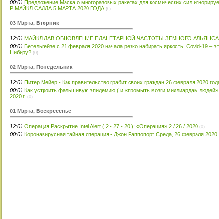
00:01
Предложение Маска о многоразовых ракетах для космических сил игнорируе
Р МАЙКЛ САЛЛА 5 МАРТА 2020 ГОДА
(0)
03 Марта, Вторник
12:01
МАЙКЛ ЛАВ ОБНОВЛЕНИЕ ПЛАНЕТАРНОЙ ЧАСТОТЫ ЗЕМНОГО АЛЬЯНСА 2
00:01
Бетельгейзе с 21 февраля 2020 начала резко набирать яркость. Covid-19 – э
Нибиру?
(0)
02 Марта, Понедельник
12:01
Питер Мейер - Как правительство грабит своих граждан 26 февраля 2020 год
00:01
Как устроить фальшивую эпидемию ( и «промыть мозги миллиардам людей» )
2020 г.
(0)
01 Марта, Воскресенье
12:01
Операция Раскрытие Intel Alert ( 2 - 27 - 20 ): «Операция» 2 / 26 / 2020
(0)
00:01
Коронавирусная тайная операция - Джон Раппопорт Среда, 26 февраля 2020 г