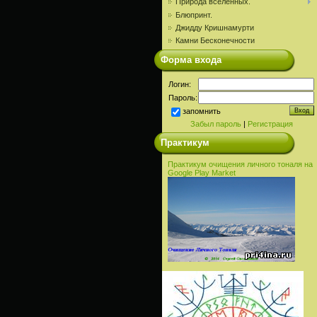
Природа вселенных.
Блюпринт.
Джидду Кришнамурти
Камни Бесконечности
Форма входа
Логин:
Пароль:
запомнить
Забыл пароль
|
Регистрация
Практикум
Практикум очищения личного тоналя на
Google Play Market