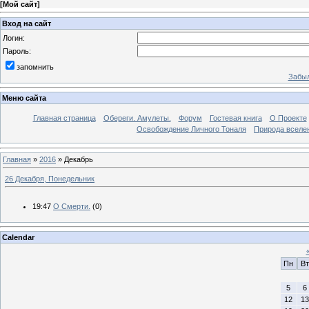
[
Мой сайт
]
Вход на сайт
Логин:
Пароль:
запомнить
Забыл
Меню сайта
Главная страница
Обереги. Амулеты.
Форум
Гостевая книга
О Проекте
Освобождение Личного Тоналя
Природа вселе
Главная
»
2016
»
Декабрь
26 Декабря, Понедельник
19:47
О Смерти.
(0)
Calendar
Пн
Вт
5
6
12
13