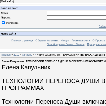
[
Мой сайт
]
Вход на сайт
Логин:
Пароль:
запомнить
Забыл
Меню сайта
Главная страница
Обереги. Амулеты.
Форум
Гостевая книга
О Проекте
Освобождение Личного Тоналя
Природа вселе
Главная
»
2019
»
Октябрь
»
4
» Елена Капульник. ТЕХНОЛОГИИ ПЕРЕНОСА ДУШИ
Елена Капульник. ТЕХНОЛОГИИ ПЕРЕНОСА ДУШИ В СЕКРЕТНЫХ КОСМИЧЕС
Елена Капульник.
ТЕХНОЛОГИИ ПЕРЕНОСА ДУШИ В
ПРОГРАММАХ
Технологии Переноса Души включаю