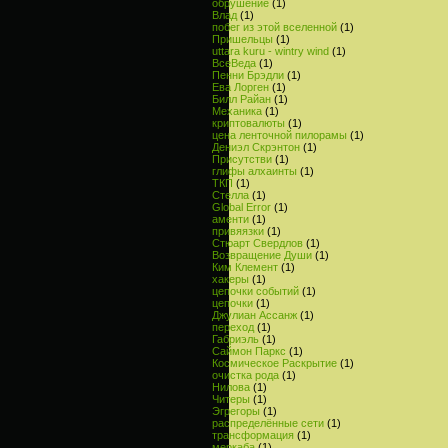
обрушение
(1)
Влад
(1)
побег из этой вселенной
(1)
Пришельцы
(1)
uttara kuru - wintry wind
(1)
ВсеВеда
(1)
Пенни Брэдли
(1)
Ева Лорген
(1)
Билл Райан
(1)
Механика
(1)
криптовалюты
(1)
цена ленточной пилорамы
(1)
Дениэл Скрэнтон
(1)
Присутстви
(1)
глифы алхаинты
(1)
ТКП
(1)
Стелла
(1)
Global Error
(1)
аменти
(1)
привяязки
(1)
Стюарт Свердлов
(1)
Возвращение Души
(1)
Ким Клемент
(1)
хакеры
(1)
цепочки событий
(1)
цепочки
(1)
Джулиан Ассанж
(1)
переход
(1)
Габриэль
(1)
Саймон Паркс
(1)
Космическое Раскрытие
(1)
очистка рода
(1)
Нилова
(1)
Читеры
(1)
Эгрегоры
(1)
распределённые сети
(1)
трансформация
(1)
меркаба
(1)