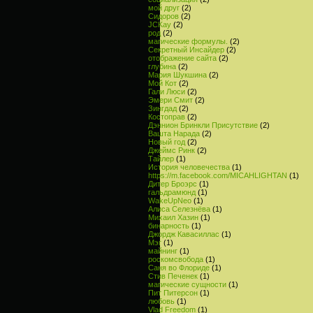
мой друг
(2)
Сидоров
(2)
JCKay
(2)
род
(2)
магические формулы.
(2)
Секретный Инсайдер
(2)
отображение сайта
(2)
глубина
(2)
Мария Шукшина
(2)
Мой Кот
(2)
Гали Люси
(2)
Эмери Смит
(2)
Зингдад
(2)
Костоправ
(2)
Дэннион Бринкли Присутствие
(2)
Вашта Нарада
(2)
Новый год
(2)
Джеймс Ринк
(2)
Тайлер
(1)
История человечества
(1)
https://m.facebook.com/MICAHLIGHTAN
(1)
Дитер Броэрс
(1)
гальдрамюнд
(1)
WakeUpNeo
(1)
Алиса Селезнёва
(1)
Михаил Хазин
(1)
бинарность
(1)
Джордж Кавасиллас
(1)
Мэг
(1)
майнинг
(1)
роскомсвобода
(1)
Саня во Флориде
(1)
Стив Печенек
(1)
магические сущности
(1)
Пит Питерсон
(1)
любовь
(1)
Vlad Freedom
(1)