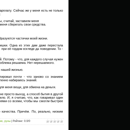
зарплату. Сейчас же у меня есть не только
.
ы, считай, заставили меня
меня сберегать свои средства.
образуются частички моей жизни.
лишки. Одна из этих дам даже перестала
 при её гордом взгляде да поведении. То -
. Потому - что, для каждого случая нужен
проблема решаема. Нет нерешаемого.
с нашей жизнью.
нтировал почти - что заново со знанием
епенно набираюсь знаний.
для меня вещи, для обмена на деньги.
 не просто выход, а способ бытия в другой
ло. И, я считаю, что, как говаривал один
ытиями со всеми, чтобы мы смогли быстрее
 качества. Причём. По, реально, низким
ие
,
руны
|
Рейтинг
:
0.0
/
0