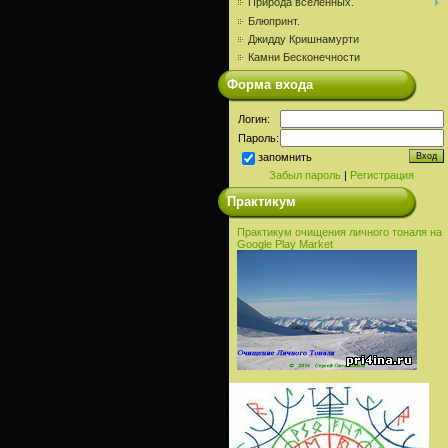
Природа вселенных.
Блюпринт.
Джидду Кришнамурти
Камни Бесконечности
Форма входа
Логин:
Пароль:
запомнить
Забыл пароль
|
Регистрация
Практикум
Практикум очищения личного тоналя на
Google Play Market