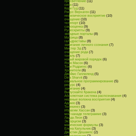
просветление
(11)
сила
(11)
Кори Гуд
(11)
Ринус Верхаген
(11)
нефизическое восприятие
(10)
очищение
(10)
телепорт
(10)
самооценка
(9)
Рунескрипты
(9)
звёздные порталы
(8)
Матрица
(8)
гальдраставы
(8)
зажигание личного сознания
(7)
Мистер Эд
(7)
очищение рода
(7)
тональ
(7)
новый мировой порядок
(6)
Язон Масон
(6)
Тони Родригес
(6)
Хранители
(6)
Джеймс Гиллиленд
(5)
Dina Sharvit
(5)
социальное программирование
(5)
ресурс
(4)
зажигание
(4)
Выпускайте Кракена
(4)
Абсолютная система распознавания
(4)
нервные волокна восприятия
(4)
Адамю
(3)
Телекинез
(3)
Ибрагим Хассан
(3)
мой канадв телеграмме
(3)
Лауда Леон
(3)
Экзорцизм
(3)
магические формулы
(3)
Елена Капульник
(3)
Джастин Дешампс
(2)
социализация
(2)