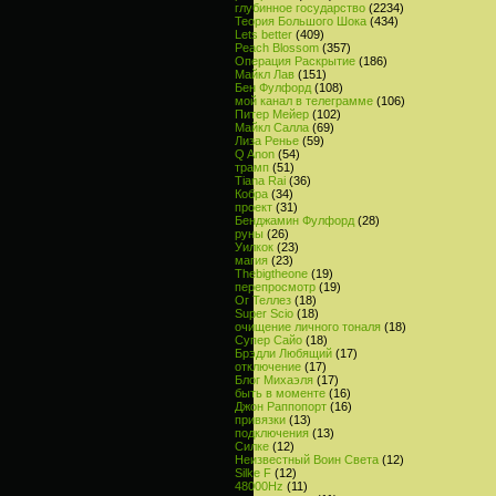
глубинное государство
(2234)
Теория Большого Шока
(434)
Lets better
(409)
Peach Blossom
(357)
Операция Раскрытие
(186)
Майкл Лав
(151)
Бен Фулфорд
(108)
мой канал в телеграмме
(106)
Питер Мейер
(102)
Майкл Салла
(69)
Лиза Ренье
(59)
Q Anon
(54)
трамп
(51)
Tiana Rai
(36)
Кобра
(34)
проект
(31)
Бенджамин Фулфорд
(28)
руны
(26)
Уилкок
(23)
магия
(23)
Thebigtheone
(19)
перепросмотр
(19)
Ог Теллез
(18)
Super Scio
(18)
очищение личного тоналя
(18)
Супер Сайо
(18)
Брэдли Любящий
(17)
отключение
(17)
Блог Михаэля
(17)
быть в моменте
(16)
Джон Раппопорт
(16)
привязки
(13)
подключения
(13)
Силке
(12)
Неизвестный Воин Света
(12)
Silke F
(12)
48000Hz
(11)