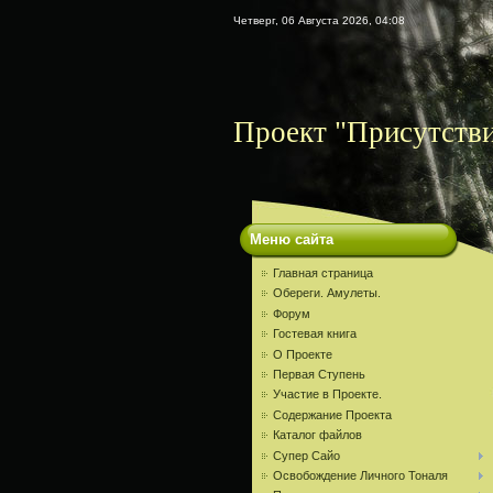
Четверг, 06 Августа 2026, 04:08
Проект "Присутств
Меню сайта
Главная страница
Обереги. Амулеты.
Форум
Гостевая книга
О Проекте
Первая Ступень
Участие в Проекте.
Содержание Проекта
Каталог файлов
Супер Сайо
Освобождение Личного Тоналя