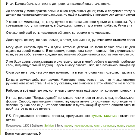
Итак. Какова была моя жизнь до проекта и каковой она стала после.
До проекта у меня практически не было карманных денег, хоть и получал я тогда 
деньги на непредвиденные расходы, но ещё и кошелёк, в котором эти деньги лежат
У меня нет миллиона, но, когда нужно, я вытаскиваю свои деньги из кошелька. Рун
совершать поступки, которые, в будущем, принесут для меня прибыль. Руны учат 
Однако, всё ещё есть некоторые области, которыми я не управляю.
Дело здесь отнюдь не в кошельке, а в том, как именно, руническими ставами пре
Могу даже сказать про тех людей, которые делают на меня всякие тёмные де
ездить на своей машине. В основном, теперь, она ходит пешком. Что удивительно,
есть, её же собственный крадник постепенно оборачивается против неё же самой.
Я не буду здесь рассказывать о системе ставов в моей работе с данной проблемой
свой, индивидуальный подход. Здесь я могу сказать, что, всё возможно. Каждая 
Сила рун не в том, чем они нам помогают, а в том, что они нам позволяют делать 
Когда я изучал действия других Мастеров, получилось так, что я экспериме
рунического искусства. Я не могу сказать, что знаю всё в этой области, но я пост
Работаю я всё ещё там же, но теперь у меня есть ещё занятия, которые приносят 
Из - за, реально, "Безрассудной" попытки отключиться от этого мира, я обнаружил
форме. Способ, при котором главенствующим является сознание, но отнюдь не те
человек, "у нас всё ещё нет всех ответов" и пусть каждый делится своими откр
пройти этот путь все вместе.
P.S. Представляю спонсора проекта, предлагающего
купить талисман
отличного
ценам.
Просмотров
:
1850
|
Добавил
:
Serhioni
|
Теги
:
проект
,
перепросмотр
,
купить талисман
,
магия
,
сознан
Всего комментариев
:
0