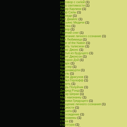
разговор с силой
(1)
ядро светимости
(1)
Хизер Карлини
(1)
Сбор Силы
(1)
Кеннеди
(1)
Грег Джайлс
(1)
Пасьянс Медичи
(1)
ссылка
(1)
оговор
(1)
Горячий снег
(1)
зажигание личного сознание
(1)
Моя Любимица
(1)
State of the Nation
(1)
купить талисман
(1)
Алекс Джонс
(1)
Гостья из будущего
(1)
Брент Джонсон
(1)
Кэмэрон Дэй
(1)
Шнарх
(1)
браузер
(1)
Кришнамурти
(1)
Яаэль
(1)
Артём Драгунов
(1)
Майкл Герлофф
(1)
смерть
(1)
Игорь Полуйчик
(1)
Джаред Рэнд
(1)
Астар Шеран
(1)
Мир наизнанку
(1)
Хроники Грядущего
(1)
очищение личного сознания
(1)
сущности
(1)
анахата
(1)
Восхождение
(1)
программы
(1)
стена
(1)
структура
(1)