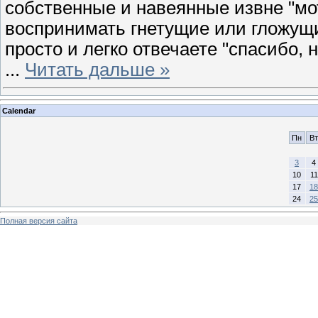
собственные и навеянные извне "мо
воспринимать гнетущие или гложущи
просто и легко отвечаете "спасибо, 
...
Читать дальше »
Calendar
Пн
Вт
3
4
10
11
17
18
24
25
Полная версия сайта