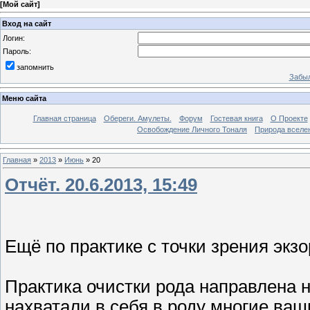
[
Мой сайт
]
Вход на сайт
Логин:
Пароль:
запомнить
Забыл
Меню сайта
Главная страница
Обереги. Амулеты.
Форум
Гостевая книга
О Проекте
Освобождение Личного Тоналя
Природа вселе
Главная
»
2013
»
Июнь
»
20
Отчёт. 20.6.2013, 15:49
Ещё по практике с точки зрения экз
Практика очистки рода направлена н
нахватали в себя в роду многие ва