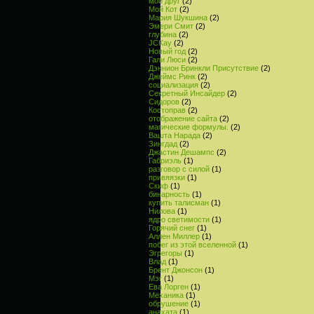
мой друг
(2)
Мой Кот
(2)
Мария Шукшина
(2)
Эмери Смит
(2)
глубина
(2)
JCKay
(2)
Новый год
(2)
Гали Люси
(2)
Дэннион Бринкли Присутствие
(2)
Джеймс Ринк
(2)
социализация
(2)
Секретный Инсайдер
(2)
Сидоров
(2)
Костоправ
(2)
отображение сайта
(2)
магические формулы.
(2)
Вашта Нарада
(2)
Зингдад
(2)
Джастин Дешампс
(2)
Габриэль
(1)
разговор с силой
(1)
привяязки
(1)
Скиф
(1)
бинарность
(1)
купить талисман
(1)
Нилова
(1)
ядро светимости
(1)
Горячий снег
(1)
Аллен Миллер
(1)
побег из этой вселенной
(1)
Эгрегоры
(1)
Влад
(1)
Брент Джонсон
(1)
Мэг
(1)
Ева Лорген
(1)
Механика
(1)
обрушение
(1)
анахата
(1)