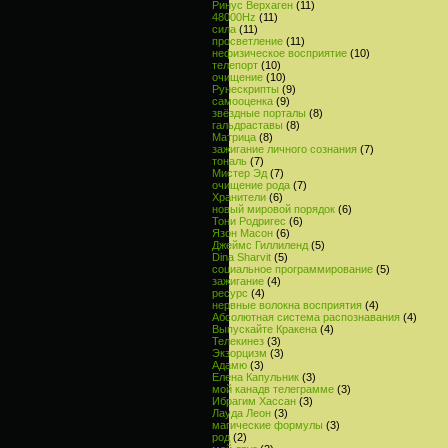
Ринус Верхаген
(11)
48000Hz
(11)
сила
(11)
просветление
(11)
нефизическое восприятие
(10)
телепорт
(10)
очищение
(10)
Рунескрипты
(9)
самооценка
(9)
звёздные порталы
(8)
гальдраставы
(8)
Матрица
(8)
зажигание личного сознания
(7)
тональ
(7)
Мистер Эд
(7)
очищение рода
(7)
Хранители
(6)
новый мировой порядок
(6)
Тони Родригес
(6)
Язон Масон
(6)
Джеймс Гиллиленд
(5)
Dina Sharvit
(5)
социальное программирование
(5)
зажигание
(4)
ресурс
(4)
нервные волокна восприятия
(4)
Абсолютная система распознавания
(4)
Выпускайте Кракена
(4)
Телекинез
(3)
Экзорцизм
(3)
Адамю
(3)
Елена Капульник
(3)
мой канадв телеграмме
(3)
Ибрагим Хассан
(3)
Лауда Леон
(3)
магические формулы
(3)
род
(2)