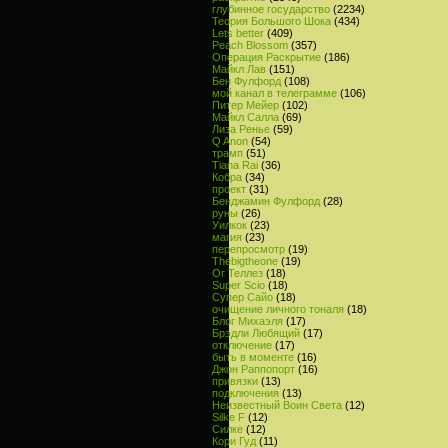
глубинное государство
(2234)
Теория Большого Шока
(434)
Lets better
(409)
Peach Blossom
(357)
Операция Раскрытие
(186)
Майкл Лав
(151)
Бен Фулфорд
(108)
мой канал в телеграмме
(106)
Питер Мейер
(102)
Майкл Салла
(69)
Лиза Ренье
(59)
Q Anon
(54)
трамп
(51)
Tiana Rai
(36)
Кобра
(34)
проект
(31)
Бенджамин Фулфорд
(28)
руны
(26)
Уилкок
(23)
магия
(23)
перепросмотр
(19)
Thebigtheone
(19)
Ог Теллез
(18)
Super Scio
(18)
Супер Сайо
(18)
очищение личного тоналя
(18)
Блог Михаэля
(17)
Брэдли Любящий
(17)
отключение
(17)
быть в моменте
(16)
Джон Раппопорт
(16)
привязки
(13)
подключения
(13)
Неизвестный Воин Света
(12)
Silke F
(12)
Силке
(12)
Кори Гуд
(11)