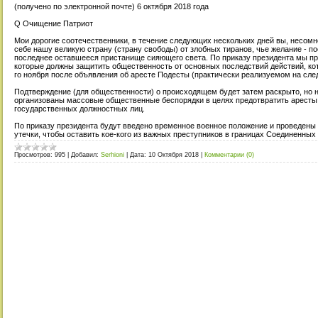
(получено по электронной почте) 6 октября 2018 года
Q Очищение Патриот
Мои дорогие соотечественники, в течение следующих нескольких дней вы, несомн
себе нашу великую страну (страну свободы) от злобных тиранов, чье желание - п
последнее оставшееся пристанище сияющего света. По приказу президента мы п
которые должны защитить общественность от основных последствий действий, ко
го ноября после объявления об аресте Подесты (практически реализуемом на сле
Подтверждение (для общественности) о происходящем будет затем раскрыто, но н
организованы массовые общественные беспорядки в целях предотвратить аресты
государственных должностных лиц.
По приказу президента будут введено временное военное положение и проведены
утечки, чтобы оставить кое-кого из важных преступников в границах Соединенных
Просмотров:
995
|
Добавил:
Serhioni
|
Дата:
10 Октября 2018
|
Комментарии (0)