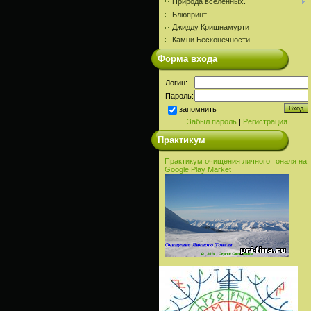
Природа вселенных.
Блюпринт.
Джидду Кришнамурти
Камни Бесконечности
Форма входа
Логин:
Пароль:
запомнить
Забыл пароль
|
Регистрация
Практикум
Практикум очищения личного тоналя на
Google Play Market