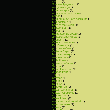
смерть
(1)
Хроники Грядущего
(1)
гальдрамюнд
(1)
Кришнамурти
(1)
распределённые сети
(1)
оговор
(1)
очищение личного сознания
(1)
Ким Клемент
(1)
State of the Nation
(1)
Пришельцы
(1)
хакеры
(1)
Возвращение Души
(1)
Джордж Кавасиллас
(1)
сущности
(1)
Саня во Флориде
(1)
Пит Питерсон
(1)
роскомсвобода
(1)
Саймон Паркс
(1)
Мир наизнанку
(1)
очистка рода
(1)
Global Error
(1)
цепочки событий
(1)
Читеры
(1)
Игорь Полуйчик
(1)
Джаред Рэнд
(1)
ТКП
(1)
браузер
(1)
майнинг
(1)
цепочки
(1)
Присутстви
(1)
глифы алхаинты
(1)
Стюарт Свердлов
(1)
структура
(1)
WakeUpNeo
(1)
uttara kuru - wintry wind
(1)
криптовалюты
(1)
ссылка
(1)