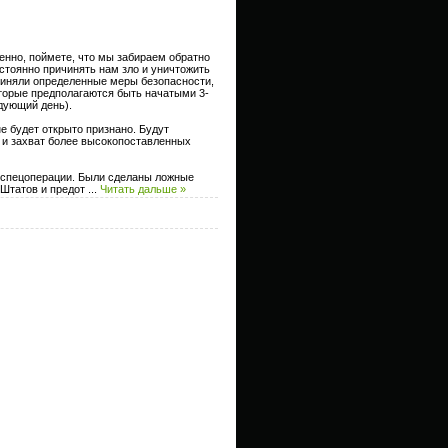
енно, поймете, что мы забираем обратно
остоянно причинять нам зло и уничтожить
риняли определенные меры безопасности,
торые предполагаются быть начатыми 3-
дующий день).
е будет открыто признано. Будут
 и захват более высокопоставленных
 спецоперации. Были сделаны ложные
 Штатов и предот
...
Читать дальше »