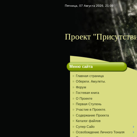
Пятница, 07 Августа 2026, 21:09
Проект "Присутств
Меню сайта
Главная страница
Обереги. Амулеты.
Форум
Гостевая книга
О Проекте
Первая Ступень
Участие в Проекте.
Содержание Проекта
Каталог файлов
Супер Сайо
Освобождение Личного Тоналя