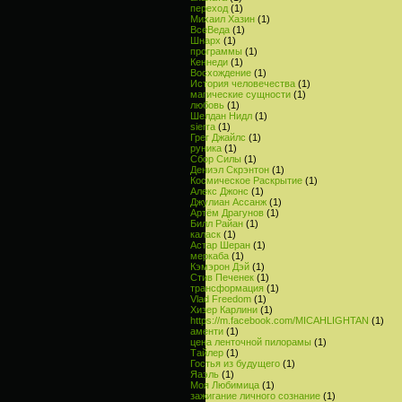
переход
(1)
Михаил Хазин
(1)
ВсеВеда
(1)
Шнарх
(1)
программы
(1)
Кеннеди
(1)
Восхождение
(1)
История человечества
(1)
магические сущности
(1)
любовь
(1)
Шелдан Нидл
(1)
sierra
(1)
Грег Джайлс
(1)
руника
(1)
Сбор Силы
(1)
Дениэл Скрэнтон
(1)
Космическое Раскрытие
(1)
Алекс Джонс
(1)
Джулиан Ассанж
(1)
Артём Драгунов
(1)
Билл Райан
(1)
каласк
(1)
Астар Шеран
(1)
меркаба
(1)
Кэмэрон Дэй
(1)
Стив Печенек
(1)
трансформация
(1)
Vlad Freedom
(1)
Хизер Карлини
(1)
https://m.facebook.com/MICAHLIGHTAN
(1)
аменти
(1)
цена ленточной пилорамы
(1)
Тайлер
(1)
Гостья из будущего
(1)
Яаэль
(1)
Моя Любимица
(1)
зажигание личного сознание
(1)