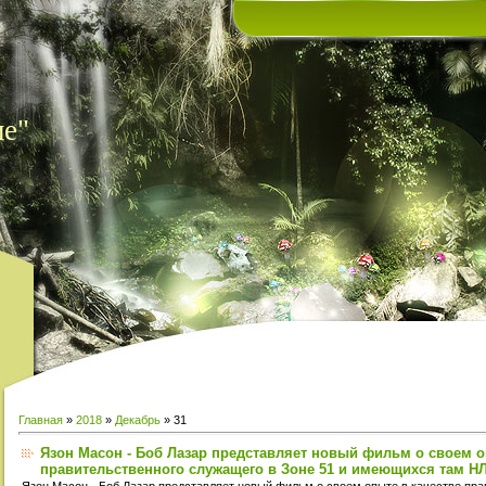
ие"
Главная
»
2018
»
Декабрь
»
31
Язон Масон - Боб Лазар представляет новый фильм о своем о
правительственного служащего в Зоне 51 и имеющихся там НЛ
Язон Масон - Боб Лазар представляет новый фильм о своем опыте в качестве пра