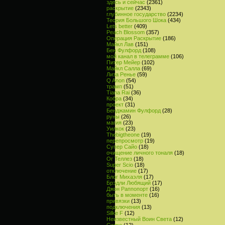
здесь и сейчас
(2361)
раскрытие
(2343)
глубинное государство
(2234)
Теория Большого Шока
(434)
Lets better
(409)
Peach Blossom
(357)
Операция Раскрытие
(186)
Майкл Лав
(151)
Бен Фулфорд
(108)
мой канал в телеграмме
(106)
Питер Мейер
(102)
Майкл Салла
(69)
Лиза Ренье
(59)
Q Anon
(54)
трамп
(51)
Tiana Rai
(36)
Кобра
(34)
проект
(31)
Бенджамин Фулфорд
(28)
руны
(26)
магия
(23)
Уилкок
(23)
Thebigtheone
(19)
перепросмотр
(19)
Супер Сайо
(18)
очищение личного тоналя
(18)
Ог Теллез
(18)
Super Scio
(18)
отключение
(17)
Блог Михаэля
(17)
Брэдли Любящий
(17)
Джон Раппопорт
(16)
быть в моменте
(16)
привязки
(13)
подключения
(13)
Silke F
(12)
Неизвестный Воин Света
(12)
Силке
(12)