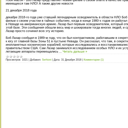
имеющихся там НЛО! А также другие новости
21 декабря 2018 года
декабре 2018-го года уже ставший легендарным осведомитель в области НЛО Боб
фильм о своем участии в тайных событиях, когда в конце 1980-х годов он работал
в Неваде на американскую армию. Лазар был первым осведомителем, который отк
этой базе. Эти сообщения обошли весь мир и шокировали тогда многих людей, и с
Лазар просто сочинил всю эту историю.
Боб Лазар сообщил в 1989-м году, что он был контрактником, работавшим в секре
к югу от главной базы Зоны 51 в пустыне Невада. Он рассказал, что там, в секре
инопланетных космических кораблей, которые исследовались и восстанавливали
правительством США. Сам Лазар занимался исследованием особых НЛО и их устр
летающие аппараты перемещались
...
Читать дальше »
Просмотров:
1021
|
Добавил:
Serhioni
|
Дата:
31 Декабря 2018
|
Комментарии (1)