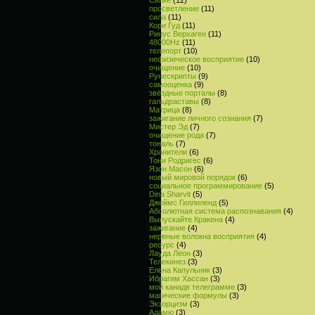
просветление
(11)
сила
(11)
Кори Гуд
(11)
Ринус Верхаген
(11)
48000Hz
(11)
телепорт
(10)
нефизическое восприятие
(10)
очищение
(10)
Рунескрипты
(9)
самооценка
(9)
звёздные порталы
(8)
гальдраставы
(8)
Матрица
(8)
зажигание личного сознания
(7)
Мистер Эд
(7)
очищение рода
(7)
тональ
(7)
Хранители
(6)
Тони Родригес
(6)
Язон Масон
(6)
новый мировой порядок
(6)
социальное программирование
(5)
Dina Sharvit
(5)
Джеймс Гиллиленд
(5)
Абсолютная система распознавания
(4)
Выпускайте Кракена
(4)
зажигание
(4)
нервные волокна восприятия
(4)
ресурс
(4)
Лауда Леон
(3)
Телекинез
(3)
Елена Капульник
(3)
Ибрагим Хассан
(3)
мой канадв телеграмме
(3)
магические формулы
(3)
Экзорцизм
(3)
Адамю
(3)