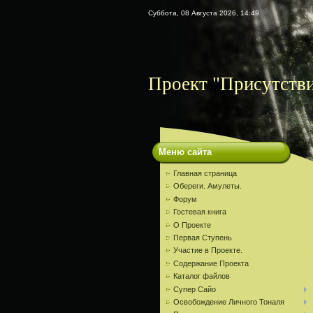
Суббота, 08 Августа 2026, 14:49
Проект "Присутств
Меню сайта
Главная страница
Обереги. Амулеты.
Форум
Гостевая книга
О Проекте
Первая Ступень
Участие в Проекте.
Содержание Проекта
Каталог файлов
Супер Сайо
Освобождение Личного Тоналя