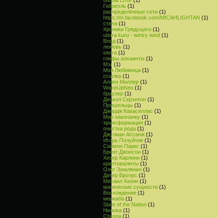
Габриэль
(1)
распределённые сети
(1)
https://m.facebook.com/MICAHLIGHTAN
(1)
стена
(1)
Хроники Грядущего
(1)
uttara kuru - wintry wind
(1)
Влад
(1)
любовь
(1)
sierra
(1)
глифы алхаинты
(1)
Мэг
(1)
Моя Любимица
(1)
ссылка
(1)
Аллен Миллер
(1)
WakeUpNeo
(1)
браузер
(1)
Дениэл Скрэнтон
(1)
Пришельцы
(1)
Джордж Кавасиллас
(1)
Мир наизнанку
(1)
трансформация
(1)
очистка рода
(1)
Джулиан Ассанж
(1)
Игорь Полуйчик
(1)
Саймон Паркс
(1)
Брент Джонсон
(1)
Хизер Карлини
(1)
криптовалюты
(1)
Олег Землянин
(1)
Дитер Броэрс
(1)
Михаил Хазин
(1)
магические сущности
(1)
Восхождение
(1)
меркаба
(1)
State of the Nation
(1)
Нилова
(1)
Стелла
(1)