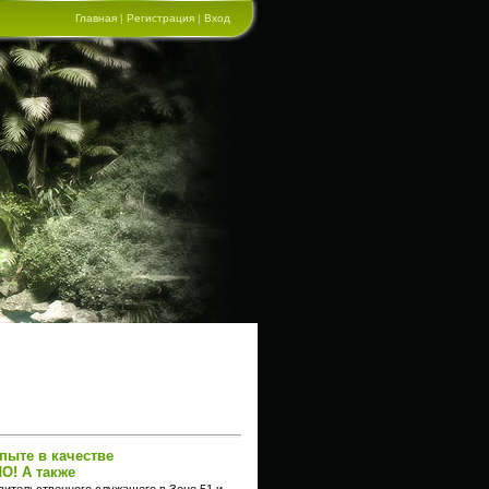
Главная
|
Регистрация
|
Вход
пыте в качестве
О! А также
вительственного служащего в Зоне 51 и