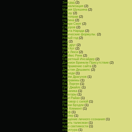
Зингдад
(2)
социализация
(2)
Мария Шукшина
(2)
JCKay
(2)
Костоправ
(2)
глубина
(2)
Эмери Смит
(2)
Сидоров
(2)
Вашта Нарада
(2)
магические формулы.
(2)
Новый год
(2)
род
(2)
мой друг
(2)
Мой Кот
(2)
Гали Люси
(2)
Джеймс Ринк
(2)
Секретный Инсайдер
(2)
Дэннион Бринкли Присутствие
(2)
отображение сайта
(2)
Джастин Дешампс
(2)
Кеннеди
(1)
Артём Драгунов
(1)
программы
(1)
Ева Лорген
(1)
Грег Джайлс
(1)
Механика
(1)
Эгрегоры
(1)
Билл Райан
(1)
разговор с силой
(1)
Пенни Брэдли
(1)
Ким Клемент
(1)
Скиф
(1)
Тайлер
(1)
очищение личного сознания
(1)
купить талисман
(1)
ядро светимости
(1)
структура
(1)