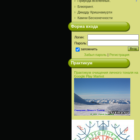
Природа вселенных.
Блюпринт.
Джидду Кришнамурти
Камни Бесконечности
Форма входа
Логин:
Пароль:
запомнить
Забыл пароль
|
Регистрация
Практикум
Практикум очищения личного тоналя на
Google Play Market