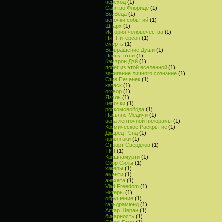
переход
(1)
Саня во Флориде
(1)
ВсеВеда
(1)
цепочки событий
(1)
Шнарх
(1)
История человечества
(1)
Пит Питерсон
(1)
смерть
(1)
Возвращение Души
(1)
Присутстви
(1)
Кэмэрон Дэй
(1)
побег из этой вселенной
(1)
зажигание личного сознание
(1)
Стив Печенек
(1)
каласк
(1)
оговор
(1)
Яаэль
(1)
цепочки
(1)
роскомсвобода
(1)
Пасьянс Медичи
(1)
цена ленточной пилорамы
(1)
Космическое Раскрытие
(1)
Джаред Рэнд
(1)
привяязки
(1)
Стюарт Свердлов
(1)
ТКП
(1)
Кришнамурти
(1)
Сбор Силы
(1)
хакеры
(1)
аменти
(1)
анахата
(1)
Vlad Freedom
(1)
Читеры
(1)
обрушение
(1)
гальдрамюнд
(1)
Астар Шеран
(1)
бинарность
(1)
Global Error
(1)