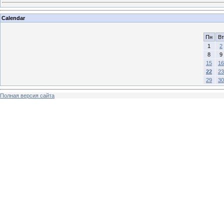
Calendar
Пн
Вт
1
2
8
9
15
16
22
23
29
30
Полная версия сайта