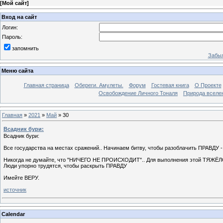
[
Мой сайт
]
Вход на сайт
Логин:
Пароль:
запомнить
Забыл
Меню сайта
Главная страница
Обереги. Амулеты.
Форум
Гостевая книга
О Проекте
Освобождение Личного Тоналя
Природа вселе
Главная
»
2021
»
Май
»
30
Всадник бури:
Всадник бури:
Все государства на местах сражений.. Начинаем битву, чтобы разоблачить ПРАВДУ - 
Никогда не думайте, что "НИЧЕГО НЕ ПРОИСХОДИТ".. Для выполнения этой ТЯЖЁЛО
Люди упорно трудятся, чтобы раскрыть ПРАВДУ
Имейте ВЕРУ.
источник
Calendar