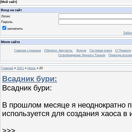
[
Мой сайт
]
Вход на сайт
Логин:
Пароль:
запомнить
Забыл
Меню сайта
Главная страница
Обереги. Амулеты.
Форум
Гостевая книга
О Проекте
Освобождение Личного Тоналя
Природа вселе
Главная
»
2021
»
Июль
»
20
Всадник бури:
Всадник бури:
В прошлом месяце я неоднократно 
используется для создания хаоса в 
>>>