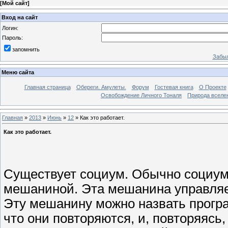
[
Мой сайт
]
Вход на сайт
Логин:
Пароль:
запомнить
Забыл
Меню сайта
Главная страница
Обереги. Амулеты.
Форум
Гостевая книга
О Проекте
Освобождение Личного Тоналя
Природа вселе
Главная
»
2013
»
Июнь
»
12
» Как это работает.
Как это работает.
Существует социум. Обычно социум
мешаниной. Эта мешанина управляе
Эту мешанину можно назвать прогр
что они повторяются, и, повторяясь