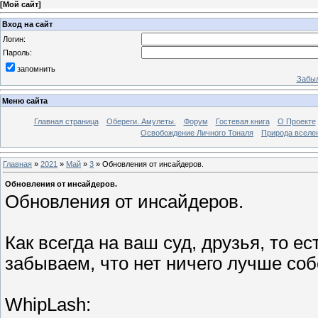
[
Мой сайт
]
Вход на сайт
Логин:
Пароль:
запомнить
Забыл
Меню сайта
Главная страница
Обереги. Амулеты.
Форум
Гостевая книга
О Проекте
Освобождение Личного Тоналя
Природа вселе
Главная
»
2021
»
Май
»
3
» Обновления от инсайдеров.
Обновления от инсайдеров.
Обновления от инсайдеров.
Как всегда на ваш суд, друзья, то е
забываем, что нет ничего лучше соб
WhipLash: