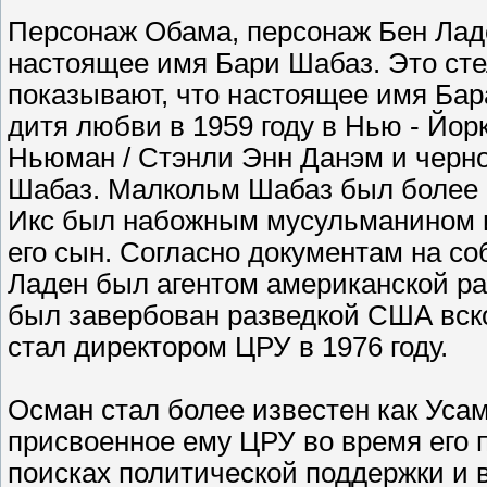
Персонаж Обама, персонаж Бен Ладе
настоящее имя Бари Шабаз. Это сте
показывают, что настоящее имя Бар
дитя любви в 1959 году в Нью - Йор
Ньюман / Стэнли Энн Данэм и черн
Шабаз. Малкольм Шабаз был более 
Икс был набожным мусульманином и
его сын. Согласно документам на со
Ладен был агентом американской р
был завербован разведкой США вско
стал директором ЦРУ в 1976 году.
Осман стал более известен как Усам
присвоенное ему ЦРУ во время его 
поисках политической поддержки и 