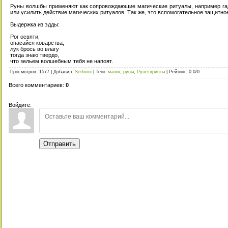
Руны волшбы применяют как сопровождающие магические ритуалы, например га
или усилить действие магических ритуалов. Так же, это вспомогательное защитно
Выдержка из эдды:
Рог освяти,
опасайся коварства,
лук брось во влагу
тогда знаю твердо,
что зельем волшебным тебя не напоят.
Просмотров
:
1577
|
Добавил
:
Serhioni
|
Теги
:
магия
,
руны
,
Рунескрипты
|
Рейтинг
:
0.0
/
0
Всего комментариев
:
0
Войдите:
Отправить