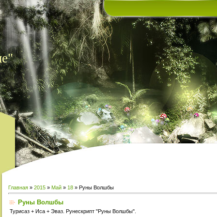
ие"
Главная
»
2015
»
Май
»
18
» Руны Волшбы
Руны Волшбы
Турисаз + Иса + Эваз. Рунескрипт "Руны Волшбы".