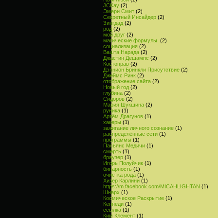
JCKay
(2)
Эмери Смит
(2)
Секретный Инсайдер
(2)
Зингдад
(2)
род
(2)
мой друг
(2)
магические формулы.
(2)
социализация
(2)
Вашта Нарада
(2)
Джастин Дешампс
(2)
Костоправ
(2)
Дэннион Бринкли Присутствие
(2)
Джеймс Ринк
(2)
отображение сайта
(2)
Новый год
(2)
глубина
(2)
Сидоров
(2)
Мария Шукшина
(2)
руника
(1)
Артём Драгунов
(1)
хакеры
(1)
зажигание личного сознание
(1)
распределённые сети
(1)
программы
(1)
Пасьянс Медичи
(1)
смерть
(1)
браузер
(1)
Игорь Полуйчик
(1)
бинарность
(1)
очистка рода
(1)
Хизер Карлини
(1)
https://m.facebook.com/MICAHLIGHTAN
(1)
Шнарх
(1)
Космическое Раскрытие
(1)
Кеннеди
(1)
ссылка
(1)
Ким Клемент
(1)