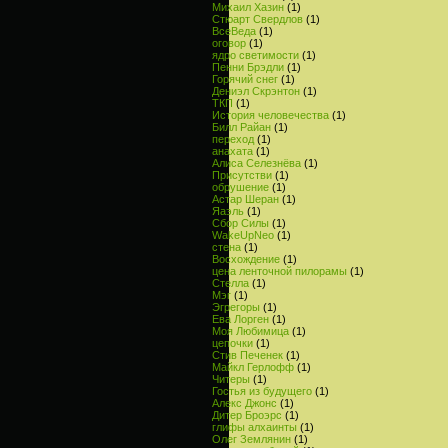
Михаил Хазин
(1)
Стюарт Свердлов
(1)
ВсеВеда
(1)
оговор
(1)
ядро светимости
(1)
Пенни Брэдли
(1)
Горячий снег
(1)
Дениэл Скрэнтон
(1)
ТКП
(1)
История человечества
(1)
Билл Райан
(1)
переход
(1)
анахата
(1)
Алиса Селезнёва
(1)
Присутстви
(1)
обрушение
(1)
Астар Шеран
(1)
Яаэль
(1)
Сбор Силы
(1)
WakeUpNeo
(1)
стена
(1)
Восхождение
(1)
цена ленточной пилорамы
(1)
Стелла
(1)
Мэг
(1)
Эгрегоры
(1)
Ева Лорген
(1)
Моя Любимица
(1)
цепочки
(1)
Стив Печенек
(1)
Майкл Герлофф
(1)
Читеры
(1)
Гостья из будущего
(1)
Алекс Джонс
(1)
Дитер Броэрс
(1)
глифы алхаинты
(1)
Олег Землянин
(1)