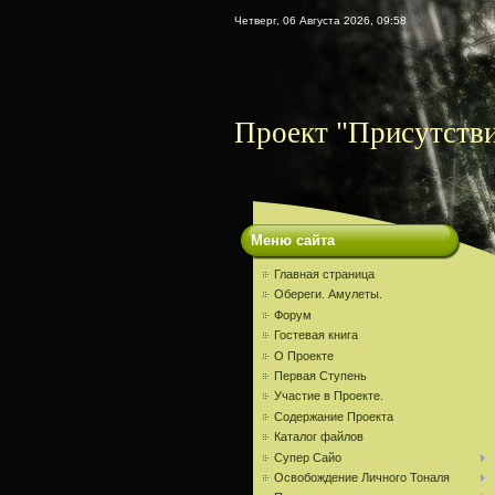
Четверг, 06 Августа 2026, 09:58
Проект "Присутств
Меню сайта
Главная страница
Обереги. Амулеты.
Форум
Гостевая книга
О Проекте
Первая Ступень
Участие в Проекте.
Содержание Проекта
Каталог файлов
Супер Сайо
Освобождение Личного Тоналя