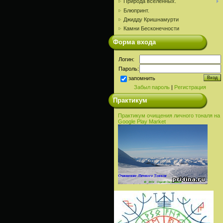
Природа вселенных.
Блюпринт.
Джидду Кришнамурти
Камни Бесконечности
Форма входа
Логин:
Пароль:
запомнить
Забыл пароль
|
Регистрация
Практикум
Практикум очищения личного тоналя на
Google Play Market