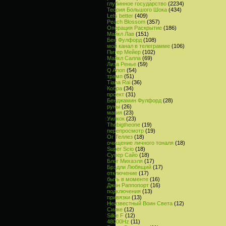
глубинное государство
(2234)
Теория Большого Шока
(434)
Lets better
(409)
Peach Blossom
(357)
Операция Раскрытие
(186)
Майкл Лав
(151)
Бен Фулфорд
(108)
мой канал в телеграмме
(106)
Питер Мейер
(102)
Майкл Салла
(69)
Лиза Ренье
(59)
Q Anon
(54)
трамп
(51)
Tiana Rai
(36)
Кобра
(34)
проект
(31)
Бенджамин Фулфорд
(28)
руны
(26)
магия
(23)
Уилкок
(23)
Thebigtheone
(19)
перепросмотр
(19)
Ог Теллез
(18)
очищение личного тоналя
(18)
Super Scio
(18)
Супер Сайо
(18)
Блог Михаэля
(17)
Брэдли Любящий
(17)
отключение
(17)
быть в моменте
(16)
Джон Раппопорт
(16)
подключения
(13)
привязки
(13)
Неизвестный Воин Света
(12)
Силке
(12)
Silke F
(12)
48000Hz
(11)