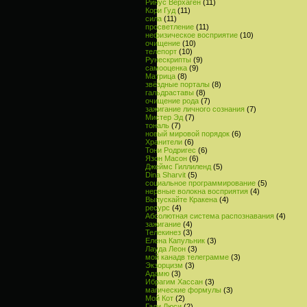
Ринус Верхаген
(11)
Кори Гуд
(11)
сила
(11)
просветление
(11)
нефизическое восприятие
(10)
очищение
(10)
телепорт
(10)
Рунескрипты
(9)
самооценка
(9)
Матрица
(8)
звёздные порталы
(8)
гальдраставы
(8)
очищение рода
(7)
зажигание личного сознания
(7)
Мистер Эд
(7)
тональ
(7)
новый мировой порядок
(6)
Хранители
(6)
Тони Родригес
(6)
Язон Масон
(6)
Джеймс Гиллиленд
(5)
Dina Sharvit
(5)
социальное программирование
(5)
нервные волокна восприятия
(4)
Выпускайте Кракена
(4)
ресурс
(4)
Абсолютная система распознавания
(4)
зажигание
(4)
Телекинез
(3)
Елена Капульник
(3)
Лауда Леон
(3)
мой канадв телеграмме
(3)
Экзорцизм
(3)
Адамю
(3)
Ибрагим Хассан
(3)
магические формулы
(3)
Мой Кот
(2)
Гали Люси
(2)