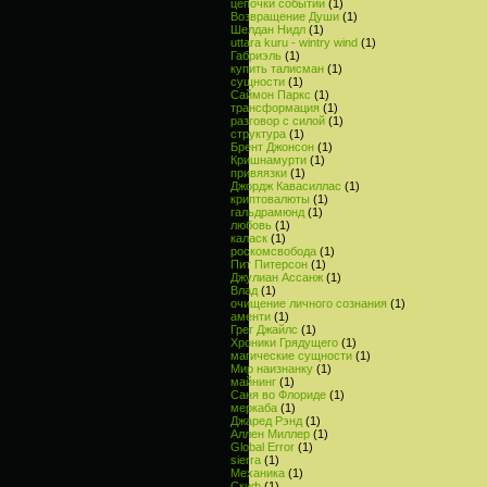
цепочки событий
(1)
Возвращение Души
(1)
Шелдан Нидл
(1)
uttara kuru - wintry wind
(1)
Габриэль
(1)
купить талисман
(1)
сущности
(1)
Саймон Паркс
(1)
трансформация
(1)
разговор с силой
(1)
структура
(1)
Брент Джонсон
(1)
Кришнамурти
(1)
привяязки
(1)
Джордж Кавасиллас
(1)
криптовалюты
(1)
гальдрамюнд
(1)
любовь
(1)
каласк
(1)
роскомсвобода
(1)
Пит Питерсон
(1)
Джулиан Ассанж
(1)
Влад
(1)
очищение личного сознания
(1)
аменти
(1)
Грег Джайлс
(1)
Хроники Грядущего
(1)
магические сущности
(1)
Мир наизнанку
(1)
майнинг
(1)
Саня во Флориде
(1)
меркаба
(1)
Джаред Рэнд
(1)
Аллен Миллер
(1)
Global Error
(1)
sierra
(1)
Механика
(1)
Скиф
(1)