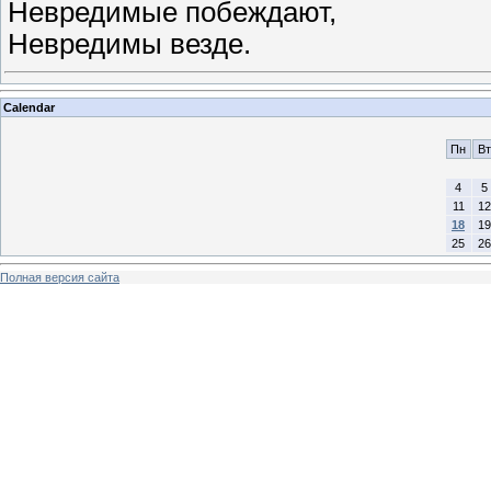
Невредимые побеждают,
Невредимы везде.
Calendar
Пн
Вт
4
5
11
12
18
19
25
26
Полная версия сайта