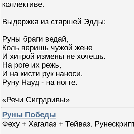
коллективе.
Выдержка из старшей Эдды:
Руны браги ведай,
Коль веришь чужой жене
И хитрой измены не хочешь.
На роге их режь,
И на кисти рук наноси.
Руну Науд - на ногте.
«Речи Сигрдривы»
Руны Победы
Феху + Хагалаз + Тейваз. Рунескрип