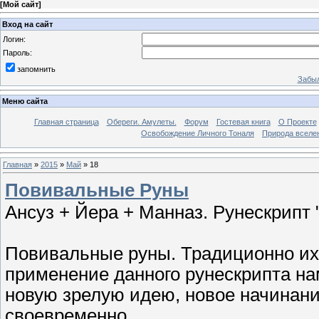
[
Мой сайт
]
Вход на сайт
Логин:
Пароль:
запомнить
Забыл
Меню сайта
Главная страница
Обереги. Амулеты.
Форум
Гостевая книга
О Проекте
Освобождение Личного Тоналя
Природа вселе
Главная
»
2015
»
Май
»
18
Повивальные Руны
Ансуз + Йера + Манназ. Рунескрипт
Повивальные руны. Традиционно их 
применение данного рунескрипта на
новую зрелую идею, новое начинание
своевременно.