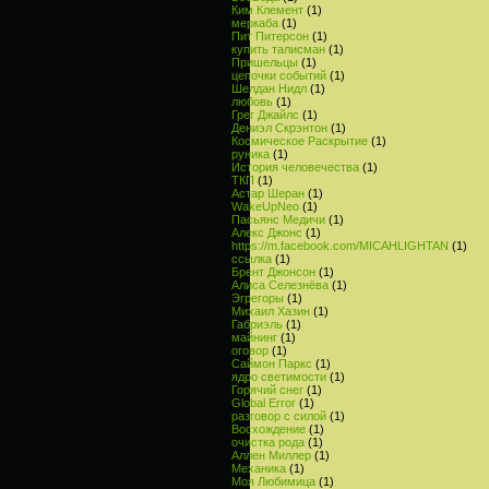
Ким Клемент
(1)
меркаба
(1)
Пит Питерсон
(1)
купить талисман
(1)
Пришельцы
(1)
цепочки событий
(1)
Шелдан Нидл
(1)
любовь
(1)
Грег Джайлс
(1)
Дениэл Скрэнтон
(1)
Космическое Раскрытие
(1)
руника
(1)
История человечества
(1)
ТКП
(1)
Астар Шеран
(1)
WakeUpNeo
(1)
Пасьянс Медичи
(1)
Алекс Джонс
(1)
https://m.facebook.com/MICAHLIGHTAN
(1)
ссылка
(1)
Брент Джонсон
(1)
Алиса Селезнёва
(1)
Эгрегоры
(1)
Михаил Хазин
(1)
Габриэль
(1)
майнинг
(1)
оговор
(1)
Саймон Паркс
(1)
ядро светимости
(1)
Горячий снег
(1)
Global Error
(1)
разговор с силой
(1)
Восхождение
(1)
очистка рода
(1)
Аллен Миллер
(1)
Механика
(1)
Моя Любимица
(1)