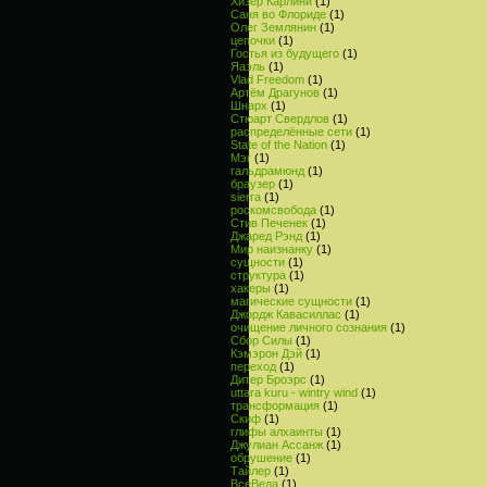
Хизер Карлини
(1)
Саня во Флориде
(1)
Олег Землянин
(1)
цепочки
(1)
Гостья из будущего
(1)
Яаэль
(1)
Vlad Freedom
(1)
Артём Драгунов
(1)
Шнарх
(1)
Стюарт Свердлов
(1)
распределённые сети
(1)
State of the Nation
(1)
Мэг
(1)
гальдрамюнд
(1)
браузер
(1)
sierra
(1)
роскомсвобода
(1)
Стив Печенек
(1)
Джаред Рэнд
(1)
Мир наизнанку
(1)
сущности
(1)
структура
(1)
хакеры
(1)
магические сущности
(1)
Джордж Кавасиллас
(1)
очищение личного сознания
(1)
Сбор Силы
(1)
Кэмэрон Дэй
(1)
переход
(1)
Дитер Броэрс
(1)
uttara kuru - wintry wind
(1)
трансформация
(1)
Скиф
(1)
глифы алхаинты
(1)
Джулиан Ассанж
(1)
обрушение
(1)
Тайлер
(1)
ВсеВеда
(1)