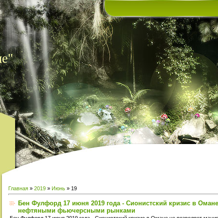
ие"
Главная
»
2019
»
Июнь
»
19
Бен Фулфорд 17 июня 2019 года - Сионистский кризис в Оман
нефтяными фьючерсными рынками
Бен Фулфорд 17 июня 2019 года - Сионистский кризис в Омане не позволяет ма