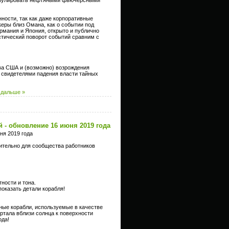
ности, так как даже корпоративные
еры близ Омана, как о событии под
рмания и Япония, открыто и публично
стический поворот событий сравним с
ва США и (возможно) возрождения
 свидетелями падения власти тайных
 дальше »
 - обновление 16 июня 2019 года
ня 2019 года
ительно для сообщества работников
ности и тона.
оказать детали корабля!
ьные корабли, используемые в качестве
ртала вблизи солнца к поверхности
ода!