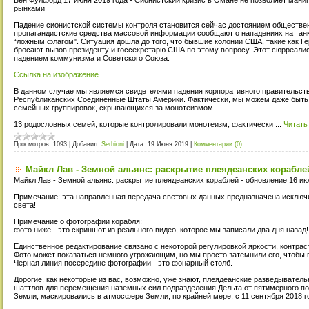
рынками
Падение сионистской системы контроля становится сейчас достоянием обществен
пропагандистские средства массовой информации сообщают о нападениях на танк
“ложным флагом". Ситуация дошла до того, что бывшие колонии США, такие как Ге
бросают вызов президенту и госсекретарю США по этому вопросу. Этот сюрреали
падением коммунизма и Советского Союза.
Ссылка на изображение
В данном случае мы являемся свидетелями падения корпоративного правительст
Республиканских Соединенные Штаты Америки. Фактически, мы можем даже быть
семейных группировок, скрывающихся за монотеизмом.
13 родословных семей, которые контролировали монотеизм, фактически
...
Читать
Просмотров:
1093
|
Добавил:
Serhioni
|
Дата:
19 Июня 2019
|
Комментарии (0)
Майкл Лав - Земной альянс: раскрытие плеядеанских кораблей
Майкл Лав - Земной альянс: раскрытие плеядеанских кораблей - обновление 16 ию
Примечание: эта направленная передача световых данных предназначена исключ
света!
Примечание о фотографии корабля:
фото ниже - это скриншот из реального видео, которое мы записали два дня назад!
Единственное редактирование связано с некоторой регулировкой яркости, контраст
Фото может показаться немного угрожающим, но мы просто затемнили его, чтобы п
Черная линия посередине фотографии - это фонарный столб.
Дорогие, как некоторые из вас, возможно, уже знают, плеядеанские разведывател
шаттлов для перемещения наземных сил подразделения Дельта от пятимерного по
Земли, маскировались в атмосфере Земли, по крайней мере, с 11 сентября 2018 г