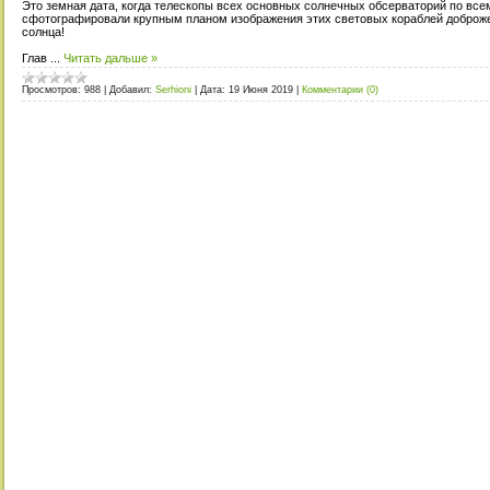
Это земная дата, когда телескопы всех основных солнечных обсерваторий по все
сфотографировали крупным планом изображения этих световых кораблей доброже
солнца!
Глав
...
Читать дальше »
Просмотров:
988
|
Добавил:
Serhioni
|
Дата:
19 Июня 2019
|
Комментарии (0)