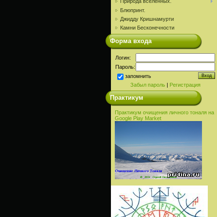
Природа вселенных.
Блюпринт.
Джидду Кришнамурти
Камни Бесконечности
Форма входа
Логин:
Пароль:
запомнить
Забыл пароль
|
Регистрация
Практикум
Практикум очищения личного тоналя на
Google Play Market