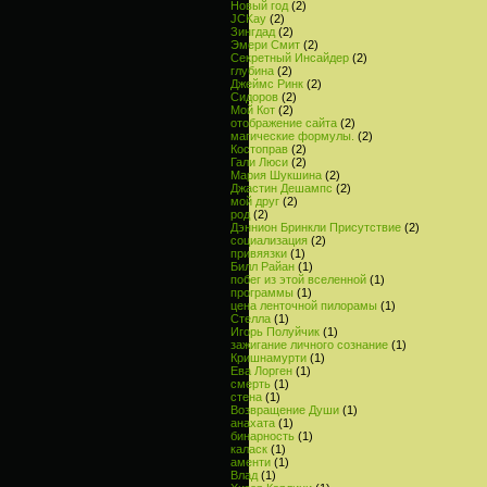
Новый год
(2)
JCKay
(2)
Зингдад
(2)
Эмери Смит
(2)
Секретный Инсайдер
(2)
глубина
(2)
Джеймс Ринк
(2)
Сидоров
(2)
Мой Кот
(2)
отображение сайта
(2)
магические формулы.
(2)
Костоправ
(2)
Гали Люси
(2)
Мария Шукшина
(2)
Джастин Дешампс
(2)
мой друг
(2)
род
(2)
Дэннион Бринкли Присутствие
(2)
социализация
(2)
привяязки
(1)
Билл Райан
(1)
побег из этой вселенной
(1)
программы
(1)
цена ленточной пилорамы
(1)
Стелла
(1)
Игорь Полуйчик
(1)
зажигание личного сознание
(1)
Кришнамурти
(1)
Ева Лорген
(1)
смерть
(1)
стена
(1)
Возвращение Души
(1)
анахата
(1)
бинарность
(1)
каласк
(1)
аменти
(1)
Влад
(1)