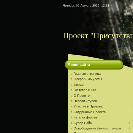
Четверг, 06 Августа 2026, 12:13
Проект "Присутств
Меню сайта
Главная страница
Обереги. Амулеты.
Форум
Гостевая книга
О Проекте
Первая Ступень
Участие в Проекте.
Содержание Проекта
Каталог файлов
Супер Сайо
Освобождение Личного Тоналя