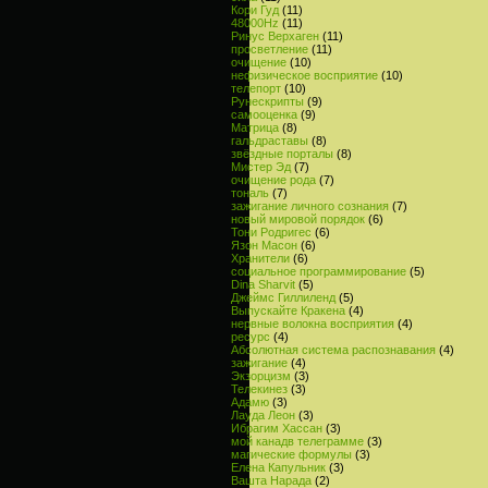
Кори Гуд
(11)
48000Hz
(11)
Ринус Верхаген
(11)
просветление
(11)
очищение
(10)
нефизическое восприятие
(10)
телепорт
(10)
Рунескрипты
(9)
самооценка
(9)
Матрица
(8)
гальдраставы
(8)
звёздные порталы
(8)
Мистер Эд
(7)
очищение рода
(7)
тональ
(7)
зажигание личного сознания
(7)
новый мировой порядок
(6)
Тони Родригес
(6)
Язон Масон
(6)
Хранители
(6)
социальное программирование
(5)
Dina Sharvit
(5)
Джеймс Гиллиленд
(5)
Выпускайте Кракена
(4)
нервные волокна восприятия
(4)
ресурс
(4)
Абсолютная система распознавания
(4)
зажигание
(4)
Экзорцизм
(3)
Телекинез
(3)
Адамю
(3)
Лауда Леон
(3)
Ибрагим Хассан
(3)
мой канадв телеграмме
(3)
магические формулы
(3)
Елена Капульник
(3)
Вашта Нарада
(2)