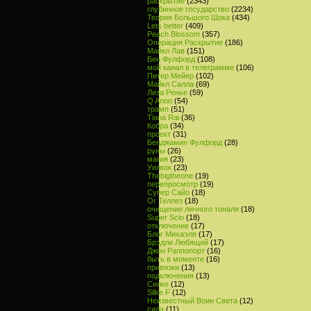
раскрытие
(2343)
глубинное государство
(2234)
Теория Большого Шока
(434)
Lets better
(409)
Peach Blossom
(357)
Операция Раскрытие
(186)
Майкл Лав
(151)
Бен Фулфорд
(108)
мой канал в телеграмме
(106)
Питер Мейер
(102)
Майкл Салла
(69)
Лиза Ренье
(59)
Q Anon
(54)
трамп
(51)
Tiana Rai
(36)
Кобра
(34)
проект
(31)
Бенджамин Фулфорд
(28)
руны
(26)
магия
(23)
Уилкок
(23)
Thebigtheone
(19)
перепросмотр
(19)
Супер Сайо
(18)
Ог Теллез
(18)
очищение личного тоналя
(18)
Super Scio
(18)
отключение
(17)
Блог Михаэля
(17)
Брэдли Любящий
(17)
Джон Раппопорт
(16)
быть в моменте
(16)
привязки
(13)
подключения
(13)
Силке
(12)
Silke F
(12)
Неизвестный Воин Света
(12)
сила
(11)