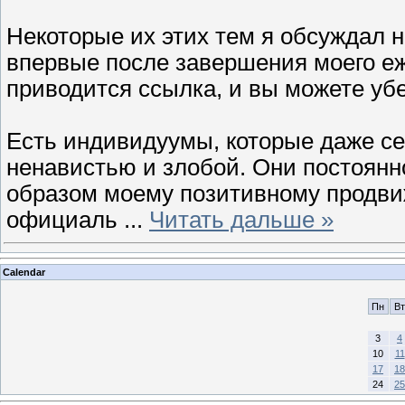
Некоторые их этих тем я обсуждал 
впервые после завершения моего еж
приводится ссылка, и вы можете убе
Есть индивидуумы, которые даже се
ненавистью и злобой. Они постоян
образом моему позитивному продви
официаль
...
Читать дальше »
Calendar
Пн
Вт
3
4
10
11
17
18
24
25