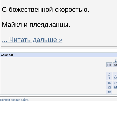
С божественной скоростью.
Майкл и плеядианцы.
...
Читать дальше »
Calendar
«
Пн
Вт
2
3
9
10
16
17
23
24
30
Полная версия сайта