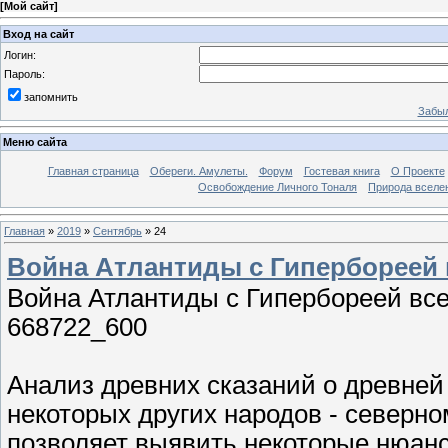
[
Мой сайт
]
Вход на сайт
Логин:
Пароль:
запомнить
Забыл
Меню сайта
Главная страница
Обереги. Амулеты.
Форум
Гостевая книга
О Проекте
Освобождение Личного Тоналя
Природа вселе
Главная
»
2019
»
Сентябрь
»
24
Война Атлантиды с Гипербореей 
Война Атлантиды с Гипербореей вс
668722_600
Анализ древних сказаний о древней
некоторых других народов - северно
позволяет выявить некоторые нюансы