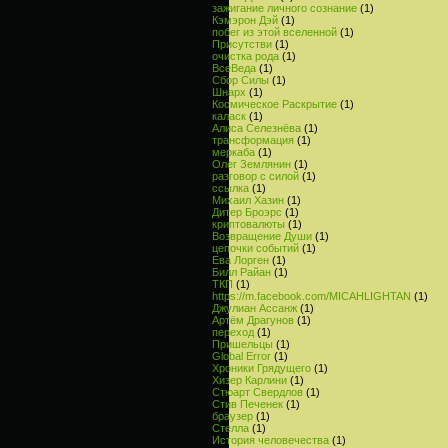
зажигание личного сознание
(1)
Кэмэрон Дэй
(1)
побег из этой вселенной
(1)
Присутстви
(1)
очистка рода
(1)
ВсеВеда
(1)
Сбор Силы
(1)
Шнарх
(1)
Космическое Раскрытие
(1)
каласк
(1)
Алиса Селезнёва
(1)
трансформация
(1)
меркаба
(1)
Олег Землянин
(1)
разговор с силой
(1)
ссылка
(1)
Михаил Хазин
(1)
Дитер Броэрс
(1)
криптовалюты
(1)
Возвращение Души
(1)
цепочки событий
(1)
Ева Лорген
(1)
Билл Райан
(1)
ТКП
(1)
https://m.facebook.com/MICAHLIGHTAN
(1)
Джулиан Ассанж
(1)
Артём Драгунов
(1)
переход
(1)
Пришельцы
(1)
Global Error
(1)
Хроники Грядущего
(1)
Хизер Карлини
(1)
Стюарт Свердлов
(1)
Стив Печенек
(1)
браузер
(1)
Стелла
(1)
История человечества
(1)