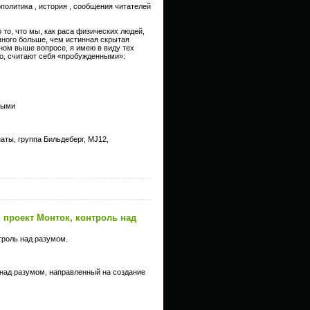
ополитика , история , сообщения читателей
о то, что мы, как раса физических людей,
много больше, чем истинная скрытая
ном выше вопросе, я имею в виду тех
о, считают себя «пробужденными»:
лыми
ты, группа Бильдеберг, MJ12,
 проект Монток, контроль над
троль над разумом.
над разумом, направленный на создание