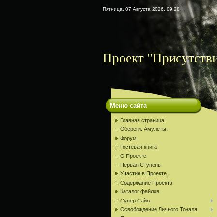
Пятница, 07 Августа 2026, 09:28
Проект "Присутств
Меню сайта
Главная страница
Обереги. Амулеты.
Форум
Гостевая книга
О Проекте
Первая Ступень
Участие в Проекте.
Содержание Проекта
Каталог файлов
Супер Сайо
Освобождение Личного Тоналя