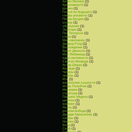
Аллен Миллер
(1)
Кришнамурти
(1)
руника
(1)
Гостья из будущего
(1)
глифы алхаинты
(1)
Пенни Брэдли
(1)
оговор
(1)
обрушение
(1)
Эгрегоры
(1)
Пит Питерсон
(1)
стена
(1)
Мир наизнанку
(1)
Джаред Рэнд
(1)
Восхождение
(1)
Брент Джонсон
(1)
Моя Любимица
(1)
ядро светимости
(1)
Саня во Флориде
(1)
Астар Шеран
(1)
Кеннеди
(1)
Читеры
(1)
любовь
(1)
Мэг
(1)
магические сущности
(1)
Игорь Полуйчик
(1)
Механика
(1)
структура
(1)
Пасьянс Медичи
(1)
цепочки
(1)
майнинг
(1)
Яаэль
(1)
роскомсвобода
(1)
Джордж Кавасиллас
(1)
хакеры
(1)
Нилова
(1)
Влад
(1)
Скиф
(1)
Габриэль
(1)