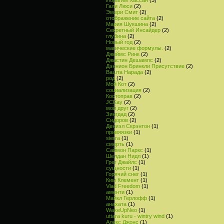
Гали Люси
(2)
Эмери Смит
(2)
отображение сайта
(2)
Мария Шукшина
(2)
Секретный Инсайдер
(2)
глубина
(2)
Новый год
(2)
магические формулы.
(2)
Джеймс Ринк
(2)
Джастин Дешампс
(2)
Дэннион Бринкли Присутствие
(2)
Вашта Нарада
(2)
род
(2)
Мой Кот
(2)
социализация
(2)
Костоправ
(2)
JCKay
(2)
мой друг
(2)
Зингдад
(2)
Сидоров
(2)
Дениэл Скрэнтон
(1)
привяязки
(1)
sierra
(1)
смерть
(1)
Саймон Паркс
(1)
Шелдан Нидл
(1)
Грег Джайлс
(1)
сущности
(1)
Горячий снег
(1)
Ким Клемент
(1)
Vlad Freedom
(1)
аменти
(1)
Майкл Герлофф
(1)
анахата
(1)
WakeUpNeo
(1)
uttara kuru - wintry wind
(1)
Алекс Джонс
(1)