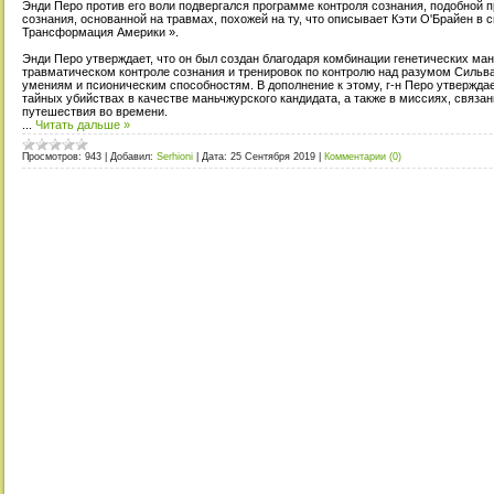
Энди Перо против его воли подвергался программе контроля сознания, подобной 
сознания, основанной на травмах, похожей на ту, что описывает Кэти О'Брайен в
Трансформация Америки ».
Энди Перо утверждает, что он был создан благодаря комбинации генетических ман
травматическом контроле сознания и тренировок по контролю над разумом Сильва
умениям и псионическим способностям. В дополнение к этому, г-н Перо утверждае
тайных убийствах в качестве маньчжурского кандидата, а также в миссиях, связан
путешествия во времени.
...
Читать дальше »
Просмотров:
943
|
Добавил:
Serhioni
|
Дата:
25 Сентября 2019
|
Комментарии (0)