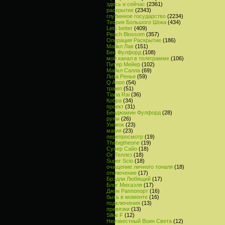
здесь и сейчас
(2361)
раскрытие
(2343)
глубинное государство
(2234)
Теория Большого Шока
(434)
Lets better
(409)
Peach Blossom
(357)
Операция Раскрытие
(186)
Майкл Лав
(151)
Бен Фулфорд
(108)
мой канал в телеграмме
(106)
Питер Мейер
(102)
Майкл Салла
(69)
Лиза Ренье
(59)
Q Anon
(54)
трамп
(51)
Tiana Rai
(36)
Кобра
(34)
проект
(31)
Бенджамин Фулфорд
(28)
руны
(26)
Уилкок
(23)
магия
(23)
перепросмотр
(19)
Thebigtheone
(19)
Супер Сайо
(18)
Ог Теллез
(18)
Super Scio
(18)
очищение личного тоналя
(18)
отключение
(17)
Брэдли Любящий
(17)
Блог Михаэля
(17)
Джон Раппопорт
(16)
быть в моменте
(16)
подключения
(13)
привязки
(13)
Silke F
(12)
Неизвестный Воин Света
(12)