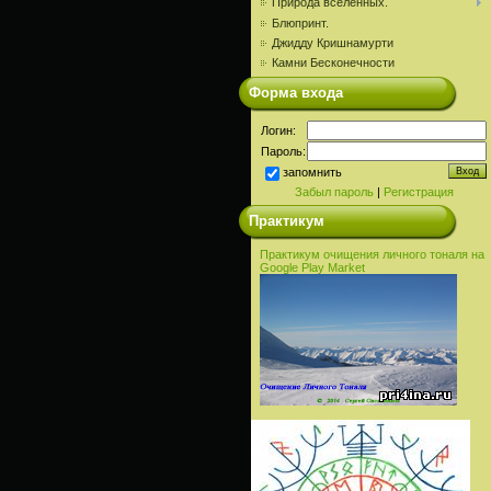
Природа вселенных.
Блюпринт.
Джидду Кришнамурти
Камни Бесконечности
Форма входа
Логин:
Пароль:
запомнить
Забыл пароль
|
Регистрация
Практикум
Практикум очищения личного тоналя на
Google Play Market