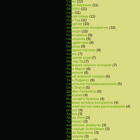
Силке
(12)
Ринус Верхаген
(11)
48000Hz
(11)
сила
(11)
просветление
(11)
Кори Гуд
(11)
очищение
(10)
нефизическое восприятие
(10)
телепорт
(10)
Рунескрипты
(9)
самооценка
(9)
гальдраставы
(8)
Матрица
(8)
звёздные порталы
(8)
тональ
(7)
очищение рода
(7)
Мистер Эд
(7)
зажигание личного сознания
(7)
Язон Масон
(6)
Хранители
(6)
новый мировой порядок
(6)
Тони Родригес
(6)
социальное программирование
(5)
Dina Sharvit
(5)
Джеймс Гиллиленд
(5)
зажигание
(4)
Выпускайте Кракена
(4)
нервные волокна восприятия
(4)
Абсолютная система распознавания
(4)
ресурс
(4)
Адамю
(3)
Лауда Леон
(3)
Телекинез
(3)
магические формулы
(3)
мой канадв телеграмме
(3)
Елена Капульник
(3)
Экзорцизм
(3)
Ибрагим Хассан
(3)