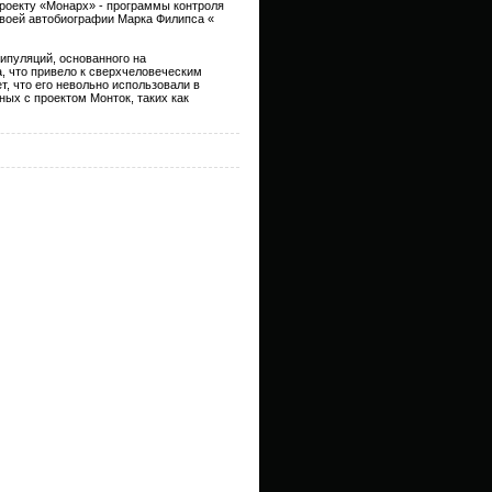
проекту «Монарх» - программы контроля
 своей автобиографии Марка Филипса «
ипуляций, основанного на
, что привело к сверхчеловеческим
т, что его невольно использовали в
ных с проектом Монток, таких как