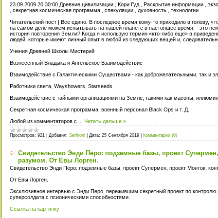
23.09.2009 20:30:00 Древние цивилизации , Кори Гуд , Раскрытие информации , экз
, секретная космическая программа , спекуляции , духовность , технологии
Читательский пост | Все едино. В последнее время кому-то приходило в голову, чт
на самом деле можем испытывать на нашей планете в настоящее время, - это не
история повторения Земли? Когда я использую термин «кто-либо еще» в приведен
людей, которые имеют личный опыт в любой из следующих вещей и, следовательн
Учения Древней Школы Мистерий
Вознесенный Владыка и Ангельское Взаимодействие
Взаимодействие с Галактическими Существами - как доброжелательными, так и з
Работники света, Wayshowers, Starseeds
Взаимодействие с тайными организациями на Земле, такими как масоны, иллюмина
Секретная космическая программа, военный персонал Black Ops и т. Д.
Любой из комментаторов с
...
Читать дальше »
Просмотров:
921
|
Добавил:
Serhioni
|
Дата:
25 Сентября 2019
|
Комментарии (0)
Свидетельство Энди Перо: подземные базы, проект Супермен,
разумом. От Евы Лорген.
Свидетельство Энди Перо: подземные базы, проект Супермен, проект Монток, кон
От Евы Лорген.
Эксклюзивное интервью с Энди Перо, пережившим секретный проект по контролю 
суперсолдата с псионическими способностями.
Ссылка на картинку