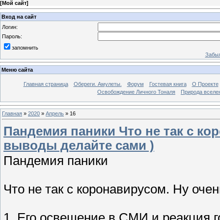
[
Мой сайт
]
Вход на сайт
Логин:
Пароль:
запомнить
Забыл
Меню сайта
Главная страница
Обереги. Амулеты.
Форум
Гостевая книга
О Проекте
Освобождение Личного Тоналя
Природа вселе
Главная
»
2020
»
Апрель
»
16
Пандемия паники Что не так с ко
выводы делайте сами )
Пандемия паники
Что не так с коронавирусом. Ну оче
1. Его освещение в СМИ и реакция 