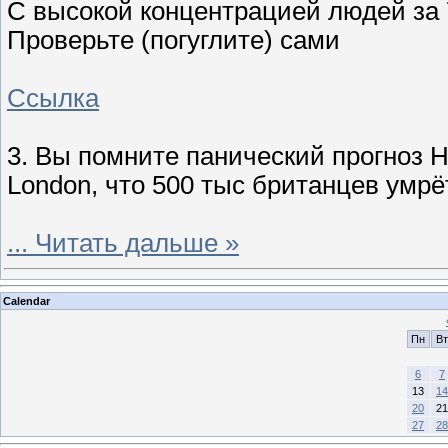
С высокой концентрацией людей за 
Проверьте (погуглите) сами
Ссылка
3. Вы помните панический прогноз Ни
London, что 500 тыс британцев умрё
...
Читать дальше »
Calendar
Пн
Вт
6
7
13
14
20
21
27
28