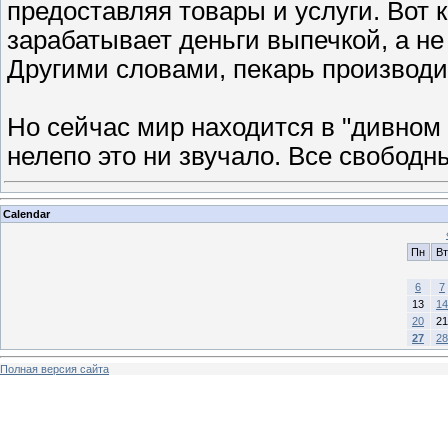
предоставляя товары и услуги. Вот 
зарабатывает деньги выпечкой, а не
Другими словами, пекарь производ
Но сейчас мир находится в "дивном 
нелепо это ни звучало. Все свободн
Calendar
Пн
Вт
6
7
13
14
20
21
27
28
Полная версия сайта