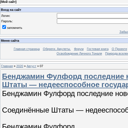
[
Мой сайт
]
Вход на сайт
Логин:
Пароль:
запомнить
Забыл
Меню сайта
Главная страница
Обереги. Амулеты.
Форум
Гостевая книга
О Проекте
Освобождение Личного Тоналя
Природа вселе
Главная
»
2020
»
Август
»
07
Бенджамин Фулфорд последние но
Штаты — недееспособное государс
Бенджамин Фулфорд последние новос
Соединённые Штаты — недееспособно
Бенджамин Фулфорд