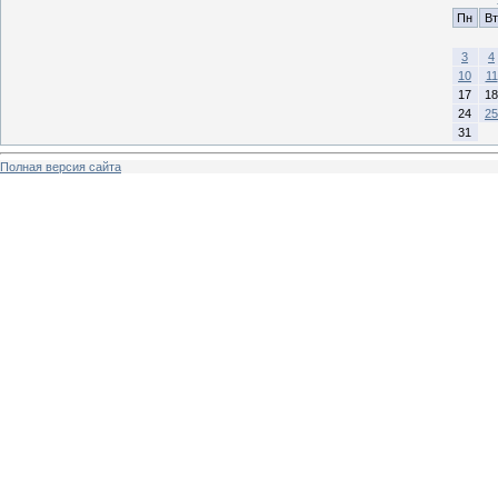
Пн
Вт
3
4
10
11
17
18
24
25
31
Полная версия сайта