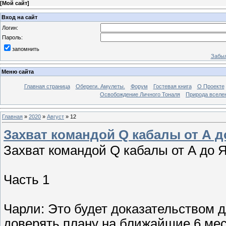
[
Мой сайт
]
Вход на сайт
Логин:
Пароль:
запомнить
Забыл
Меню сайта
Главная страница
Обереги. Амулеты.
Форум
Гостевая книга
О Проекте
Освобождение Личного Тоналя
Природа вселе
Главная
»
2020
»
Август
»
12
Захват командой Q кабалы от А д
Захват командой Q кабалы от А до 
Часть 1
Чарли: Это будет доказательством д
доверять плану на ближайшие 6 мес