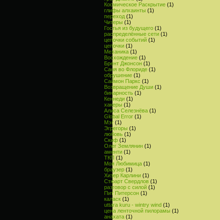
Космическое Раскрытие
(1)
глифы алхаинты
(1)
переход
(1)
Читеры
(1)
Гостья из будущего
(1)
распределённые сети
(1)
цепочки событий
(1)
цепочки
(1)
Механика
(1)
Восхождение
(1)
Брент Джонсон
(1)
Саня во Флориде
(1)
обрушение
(1)
Саймон Паркс
(1)
Возвращение Души
(1)
бинарность
(1)
Кеннеди
(1)
хакеры
(1)
Алиса Селезнёва
(1)
Global Error
(1)
Мэг
(1)
Эгрегоры
(1)
любовь
(1)
Скиф
(1)
Олег Землянин
(1)
аменти
(1)
ТКП
(1)
Моя Любимица
(1)
браузер
(1)
Хизер Карлини
(1)
Стюарт Свердлов
(1)
разговор с силой
(1)
Пит Питерсон
(1)
каласк
(1)
uttara kuru - wintry wind
(1)
цена ленточной пилорамы
(1)
анахата
(1)