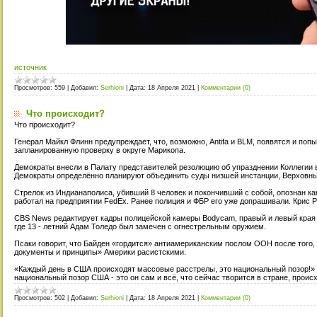
источник
Просмотров:
559
|
Добавил:
Serhioni
|
Дата:
18 Апреля 2021
|
Комментарии (0)
Что происходит?
Что происходит?
Генерал Майкл Флинн предупреждает, что, возможно, Аntifa и BLM, появятся и поп
запланированную проверку в округе Марикопа.
Демократы внесли в Палату представителей резолюцию об упразднении Коллегии
Демократы определённо планируют объединить суды низшей инстанции, Верховны
Стрелок из Индианаполиса, убивший 8 человек и покончивший с собой, опознан как
работал на предприятии FedEx. Ранее полиция и ФБР его уже допрашивали. Крис Р
CBS News редактирует кадры полицейской камеры Bodycam, правый и левый края 
где 13 - летний Адам Толедо был замечен с огнестрельным оружием.
Псаки говорит, что Байден «гордится» антиамериканским послом ООН после того,
документы и принципы» Америки расистскими.
«Каждый день в США происходят массовые расстрелы, это национальный позор!» -
национальный позор США - это он сам и всё, что сейчас творится в стране, проис
Просмотров:
502
|
Добавил:
Serhioni
|
Дата:
18 Апреля 2021
|
Комментарии (0)