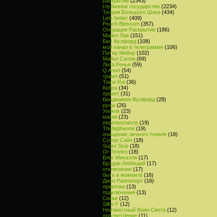
раскрытие
(2343)
глубинное государство
(2234)
Теория Большого Шока
(434)
Lets better
(409)
Peach Blossom
(357)
Операция Раскрытие
(186)
Майкл Лав
(151)
Бен Фулфорд
(108)
мой канал в телеграмме
(106)
Питер Мейер
(102)
Майкл Салла
(69)
Лиза Ренье
(59)
Q Anon
(54)
трамп
(51)
Tiana Rai
(36)
Кобра
(34)
проект
(31)
Бенджамин Фулфорд
(28)
руны
(26)
Уилкок
(23)
магия
(23)
перепросмотр
(19)
Thebigtheone
(19)
очищение личного тоналя
(18)
Супер Сайо
(18)
Super Scio
(18)
Ог Теллез
(18)
Блог Михаэля
(17)
Брэдли Любящий
(17)
отключение
(17)
быть в моменте
(16)
Джон Раппопорт
(16)
привязки
(13)
подключения
(13)
Силке
(12)
Silke F
(12)
Неизвестный Воин Света
(12)
просветление
(11)