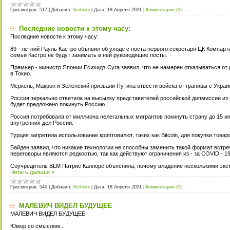
Просмотров:
517
|
Добавил:
Serhioni
|
Дата:
18 Апреля 2021
|
Комментарии (0)
Последние новости к этому часу:
Последние новости к этому часу:
89 - летний Рауль Кастро объявил об уходе с поста первого секретаря ЦК Компарт
семьи Кастро не будут занимать в ней руководящие посты.
Премьер - министр Японии Есихидэ Суга заявил, что не намерен отказываться от
в Токио.
Меркель, Макрон и Зеленский призвали Путина отвести войска от границы с Украи
Россия зеркально ответила на высылку представителей российской дипмиссии и
будет предложено покинуть Россию.
Россия потребовала от миллиона нелегальных мигрантов покинуть страну до 15 
внутренних дел России.
Турция запретила использование криптовалют, таких как Bitcoin, для покупки товаров
Байден заявил, что никакие технологии не способны заменить такой формат встреч
переговоры являются редкостью, так как действуют ограничения из - за COVID - 19
Соучредитель BLM Патрис Каллорс объяснила, почему владение несколькими эк
Читать дальше »
Просмотров:
540
|
Добавил:
Serhioni
|
Дата:
18 Апреля 2021
|
Комментарии (0)
МАЛЕВИЧ ВИДЕЛ БУДУЩЕЕ
МАЛЕВИЧ ВИДЕЛ БУДУЩЕЕ
Юмор со смыслом...