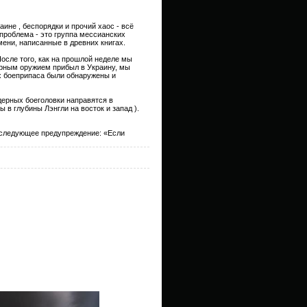
ине , беспорядки и прочий хаос - всё
проблема - это группа мессианских
ени, написанные в древних книгах.
осле того, как на прошлой неделе мы
ерным оружием прибыл в Украину, мы
х боеприпаса были обнаружены и
дерных боеголовки направятся в
 в глубины Лэнгли на восток и запад ).
 следующее предупреждение: «Если