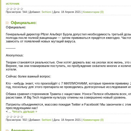
источник
Просмотров:
544
|
Добавил:
Serhioni
|
Дата:
18 Апреля 2021
|
Комментарии (0)
Официально:
Официально:
Генеральный директор Pfizer Альберт Бурла допустил необходимость третьей доз
полгода после полной вакцинации — затем прививаться придётся ежегодно. Частот
зависеть от появлений новых мутаций вируса.
———
Anonymous:
Теории становятся реальностью. Они хотят держать вас на уколах всю жизнь, это
Вернее, так они планировали поступить, но пробуждение охватило многих и количе
хотели.
Сейчас более важный вопрос:
Кто - нибудь знает, что произойдёт с 7 МИЛЛИОНАМИ, которые приняли прививку 
год, поскольку для этого препарата не проводились долгосрочные исследования 
Обама сравнил сторонников Трампа с нацистами. Нэнси Пелоси объявила всех, к
расистами. И Big Tech подняли культуру отмены на совершенно новый уровень.
Патриоты объединяются, массово покидая Twitter и Facebook! Мы закончили с эт
преследующими нас!
<
...
Читать дальше »
Просмотров:
502
|
Добавил:
Serhioni
|
Дата:
18 Апреля 2021
|
Комментарии (0)
Anonymous: