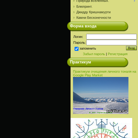
Природа вселенных.
Блюпринт.
Джидду Кришнамурти
Камни Бесконечности
Форма входа
Логин:
Пароль:
запомнить
Забыл пароль
|
Регистрация
Практикум
Практикум очищения личного тоналя на
Google Play Market