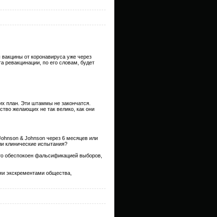
ы вакцины от коронавируса уже через
а ревакцинации, по его словам, будет
 их план. Эти штаммы не закончатся.
ство желающих не так велико, как они
Johnson & Johnson через 6 месяцев или
или клинические испытания?
то обеспокоен фальсификацией выборов,
ими экскрементами общества,