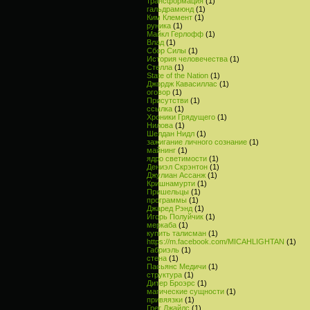
трансформация
(1)
гальдрамюнд
(1)
Ким Клемент
(1)
руника
(1)
Майкл Герлофф
(1)
Влад
(1)
Сбор Силы
(1)
История человечества
(1)
Стелла
(1)
State of the Nation
(1)
Джордж Кавасиллас
(1)
оговор
(1)
Присутстви
(1)
ссылка
(1)
Хроники Грядущего
(1)
Нилова
(1)
Шелдан Нидл
(1)
зажигание личного сознание
(1)
майнинг
(1)
ядро светимости
(1)
Дениэл Скрэнтон
(1)
Джулиан Ассанж
(1)
Кришнамурти
(1)
Пришельцы
(1)
программы
(1)
Джаред Рэнд
(1)
Игорь Полуйчик
(1)
меркаба
(1)
купить талисман
(1)
https://m.facebook.com/MICAHLIGHTAN
(1)
Габриэль
(1)
стена
(1)
Пасьянс Медичи
(1)
структура
(1)
Дитер Броэрс
(1)
магические сущности
(1)
привяязки
(1)
Грег Джайлс
(1)