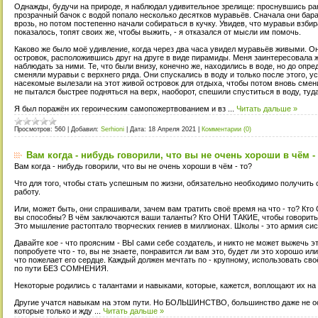
Однажды, будучи на природе, я наблюдал удивительное зрелище: проснувшись ран
прозрачный бачок с водой попало несколько десятков муравьёв. Сначала они бар
врозь, но потом постепенно начали собираться в кучку. Увидев, что муравьи взбира
показалось, топят своих же, чтобы выжить, - я отказался от мысли им помочь.
Каково же было моё удивление, когда через два часа увидел муравьёв живыми. 
островок, расположившись друг на друге в виде пирамиды. Меня заинтересовала ж
наблюдать за ними. Те, что были внизу, конечно же, находились в воде, но до опр
сменяли муравьи с верхнего ряда. Они спускались в воду и только после этого, 
насекомые вылезали на этот живой островок для отдыха, чтобы потом вновь смени
не пытался быстрее подняться на верх, наоборот, спешили спуститься в воду, туда
Я был поражён их героическим самопожертвованием и вз
...
Читать дальше »
Просмотров:
560
|
Добавил:
Serhioni
|
Дата:
18 Апреля 2021
|
Комментарии (0)
Вам когда - нибудь говорили, что вы не очень хороши в чём -
Вам когда - нибудь говорили, что вы не очень хороши в чём - то?
Что для того, чтобы стать успешным по жизни, обязательно необходимо получить
работу.
Или, может быть, они спрашивали, зачем вам тратить своё время на что - то? Кто
вы способны? В чём заключаются ваши таланты? Кто ОНИ ТАКИЕ, чтобы говорить в
Это мышление растоптало творческих гениев в миллионах. Школы - это армия си
Давайте кое - что проясним - ВЫ сами себе создатель, и никто не может выжечь эт
попробуете что - то, вы не знаете, понравится ли вам это, будет ли это хорошо и
что пожелает его сердце. Каждый должен мечтать по - крупному, использовать св
по пути БЕЗ СОМНЕНИЯ.
Некоторые родились с талантами и навыками, которые, кажется, воплощают их на
Другие учатся навыкам на этом пути. Но БОЛЬШИНСТВО, большинство даже не осо
которые только и жду
...
Читать дальше »