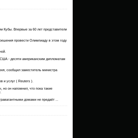
ии Кубы. Впервые за 60 лет представители
 решения провести Олимпиаду в этом году
ной.
з США - десяти американским дипломатам
июня, сообщил заместитель министра
 и услуг ( Reuters ).
, но он напомнил, что пока такие
.
стравагантными домами не предаёт
...