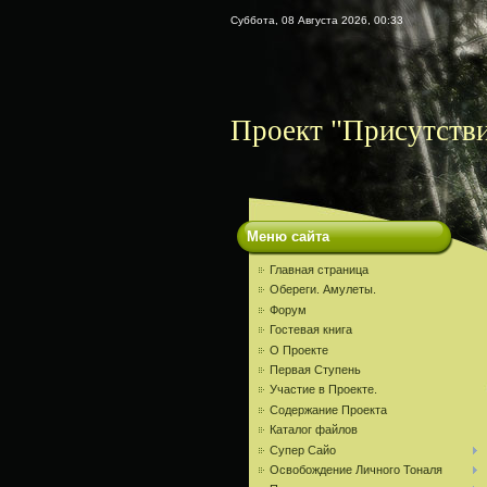
Суббота, 08 Августа 2026, 00:33
Проект "Присутств
Меню сайта
Главная страница
Обереги. Амулеты.
Форум
Гостевая книга
О Проекте
Первая Ступень
Участие в Проекте.
Содержание Проекта
Каталог файлов
Супер Сайо
Освобождение Личного Тоналя