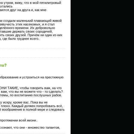
о утром, вижу, что в мой пятилитровый
ахтались
ются друг на друга и, как мне
Они создали маленький плавающий живой
ивучесть этих насекомых, и я стал
еделённого времени. Их добровольно
уставшие держать своих сородичей,
ть своих друзей. Причём ни один из них
, где было труднее всего.
 то?
 образование и устроиться на престижную
 ОНИ ТАКИЕ, чтобы говорить вам, на что
ам, что вы не можете что - то сделать?
стемы, по воспитанию послушных рабов.
у искру, кроме вас. Пока вы не
ли плохо. Каждый должен попробовать всё,
оё воображение в полной мере и следовать
 протяжении всей жизни.
знают, что они - множество талантов,