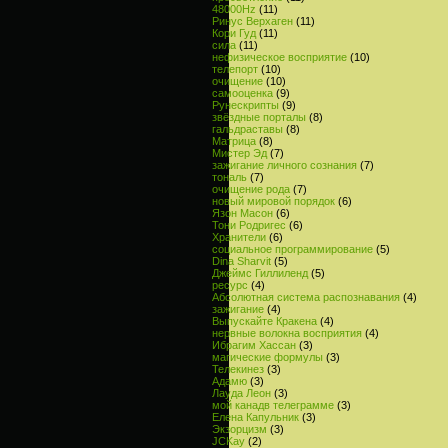
48000Hz
(11)
Ринус Верхаген
(11)
Кори Гуд
(11)
сила
(11)
нефизическое восприятие
(10)
телепорт
(10)
очищение
(10)
самооценка
(9)
Рунескрипты
(9)
звёздные порталы
(8)
гальдраставы
(8)
Матрица
(8)
Мистер Эд
(7)
зажигание личного сознания
(7)
тональ
(7)
очищение рода
(7)
новый мировой порядок
(6)
Язон Масон
(6)
Тони Родригес
(6)
Хранители
(6)
социальное программирование
(5)
Dina Sharvit
(5)
Джеймс Гиллиленд
(5)
ресурс
(4)
Абсолютная система распознавания
(4)
зажигание
(4)
Выпускайте Кракена
(4)
нервные волокна восприятия
(4)
Ибрагим Хассан
(3)
магические формулы
(3)
Телекинез
(3)
Адамю
(3)
Лауда Леон
(3)
мой канадв телеграмме
(3)
Елена Капульник
(3)
Экзорцизм
(3)
JCKay
(2)