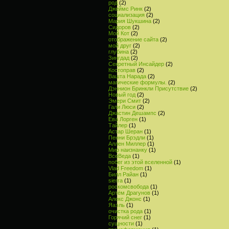
род
(2)
Джеймс Ринк
(2)
социализация
(2)
Мария Шукшина
(2)
Сидоров
(2)
Мой Кот
(2)
отображение сайта
(2)
мой друг
(2)
глубина
(2)
Зингдад
(2)
Секретный Инсайдер
(2)
Костоправ
(2)
Вашта Нарада
(2)
магические формулы.
(2)
Дэннион Бринкли Присутствие
(2)
Новый год
(2)
Эмери Смит
(2)
Гали Люси
(2)
Джастин Дешампс
(2)
Ева Лорген
(1)
Тайлер
(1)
Астар Шеран
(1)
Пенни Брэдли
(1)
Аллен Миллер
(1)
Мир наизнанку
(1)
ВсеВеда
(1)
побег из этой вселенной
(1)
Vlad Freedom
(1)
Билл Райан
(1)
sierra
(1)
роскомсвобода
(1)
Артём Драгунов
(1)
Алекс Джонс
(1)
Яаэль
(1)
очистка рода
(1)
Горячий снег
(1)
сущности
(1)