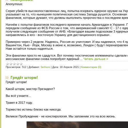
Anonymous:
Серия убийств высокопоставленных лиц, попытка взорвать ядерное оружие на Укра
указывает на то, что нынешняя политическая система Запада рушится. Основная 
фанатиков, которые думают, что должны выполнить пророчества о последнем врем
Начнём с попытки фанатиков последнего времени начать Армагеддон в Украине. П
передали сообщение из ФСБ России о том, что американский самолёт C - 17 с яд
получили следующее сообщение от АНБ: «Благодаря вашим подсказкам 3 ядерны
направлялись в юго - восточную Украину для дистанционного взрыва».
Примерно через 2 недели. Надеюсь, Россия их уничтожит. И мы надеемся, что 4 я
Вашингтон, Нью - Йорк, Москву в июне и, возможно, Лондон ( будут перенаправлены
Нам остаётся только надеяться.
Эти фанатики просто не сдадутся. Вот почему гностические иллюминаты сделали
мессианские фанатики снова попробуют ядерный
...
Читать дальше »
Просмотров:
512
|
Добавил:
Serhioni
|
Дата:
18 Апреля 2021
|
Комментарии (0)
Грядёт шторм!
Грядёт шторм!
Какой шторм, мистер Президент?
Вы всё узнаете...
Трамп в 2017 году.
Торжество истины близко как никогда.
Великое Пробуждение - не конспирология. Мы запомним это на всю жизнь.