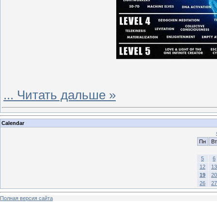
...
Читать дальше »
Calendar
Пн
Вт
5
6
12
13
19
20
26
27
Полная версия сайта