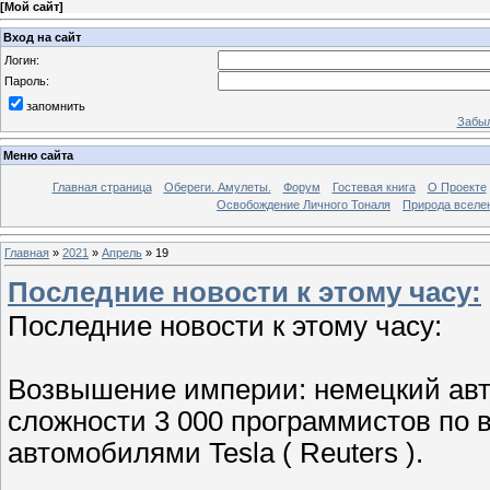
[
Мой сайт
]
Вход на сайт
Логин:
Пароль:
запомнить
Забыл
Меню сайта
Главная страница
Обереги. Амулеты.
Форум
Гостевая книга
О Проекте
Освобождение Личного Тоналя
Природа вселе
Главная
»
2021
»
Апрель
»
19
Последние новости к этому часу:
Последние новости к этому часу:
Возвышение империи: немецкий авт
сложности 3 000 программистов по в
автомобилями Tesla ( Reuters ).