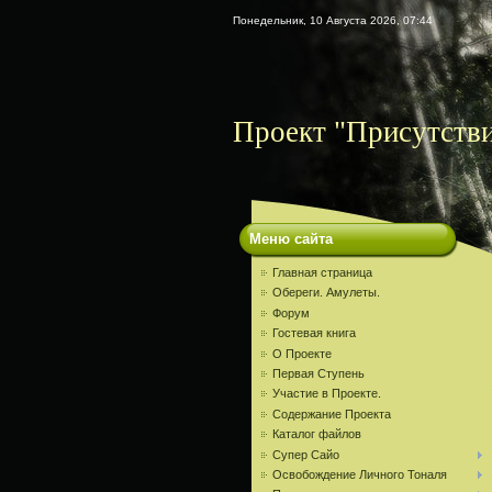
Понедельник, 10 Августа 2026, 07:44
Проект "Присутств
Меню сайта
Главная страница
Обереги. Амулеты.
Форум
Гостевая книга
О Проекте
Первая Ступень
Участие в Проекте.
Содержание Проекта
Каталог файлов
Супер Сайо
Освобождение Личного Тоналя