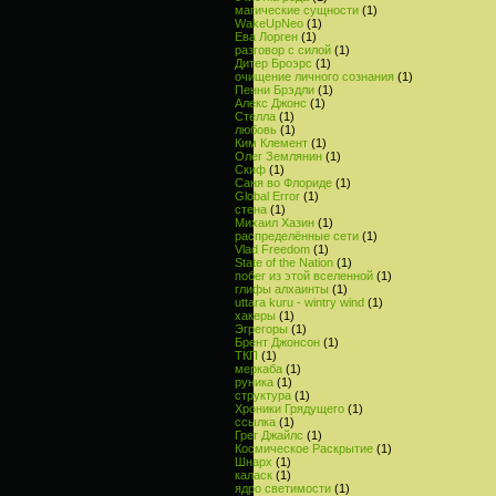
магические сущности
(1)
WakeUpNeo
(1)
Ева Лорген
(1)
разговор с силой
(1)
Дитер Броэрс
(1)
очищение личного сознания
(1)
Пенни Брэдли
(1)
Алекс Джонс
(1)
Стелла
(1)
любовь
(1)
Ким Клемент
(1)
Олег Землянин
(1)
Скиф
(1)
Саня во Флориде
(1)
Global Error
(1)
стена
(1)
Михаил Хазин
(1)
распределённые сети
(1)
Vlad Freedom
(1)
State of the Nation
(1)
побег из этой вселенной
(1)
глифы алхаинты
(1)
uttara kuru - wintry wind
(1)
хакеры
(1)
Эгрегоры
(1)
Брент Джонсон
(1)
ТКП
(1)
меркаба
(1)
руника
(1)
структура
(1)
Хроники Грядущего
(1)
ссылка
(1)
Грег Джайлс
(1)
Космическое Раскрытие
(1)
Шнарх
(1)
каласк
(1)
ядро светимости
(1)