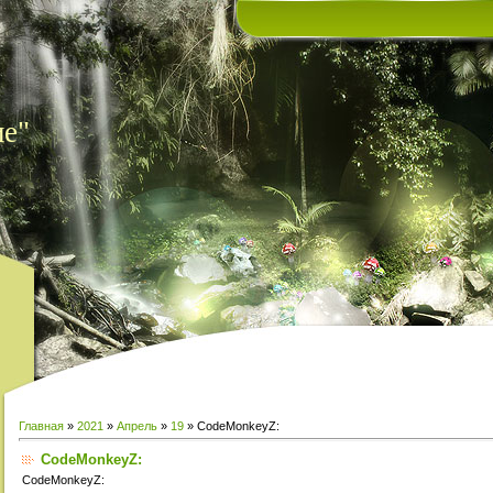
ие"
Главная
»
2021
»
Апрель
»
19
» CodeMonkeyZ:
CodeMonkeyZ:
CodeMonkeyZ: