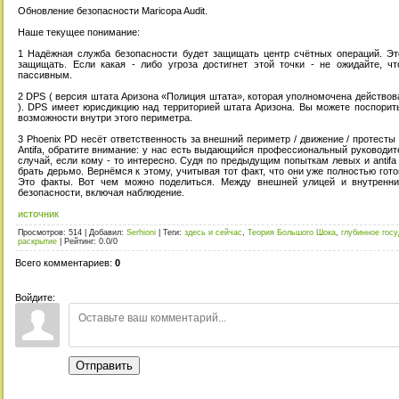
Обновление безопасности Maricopa Audit.
Наше текущее понимание:
1 Надёжная служба безопасности будет защищать центр счётных операций. Эт
защищать. Если какая - либо угроза достигнет этой точки - не ожидайте, ч
пассивным.
2 DPS ( версия штата Аризона «Полиция штата», которая уполномочена действо
). DPS имеет юрисдикцию над территорией штата Аризона. Вы можете поспорить
возможности внутри этого периметра.
3 Phoenix PD несёт ответственность за внешний периметр / движение / протесты
Antifa, обратите внимание: у нас есть выдающийся профессиональный руководит
случай, если кому - то интересно. Судя по предыдущим попыткам левых и antifa 
брать дерьмо. Вернёмся к этому, учитывая тот факт, что они уже полностью гот
Это факты. Вот чем можно поделиться. Между внешней улицей и внутренни
безопасности, включая наблюдение.
источник
Просмотров
:
514
|
Добавил
:
Serhioni
|
Теги
:
здесь и сейчас
,
Теория Большого Шока
,
глубинное гос
раскрытие
|
Рейтинг
:
0.0
/
0
Всего комментариев
:
0
Войдите:
Отправить