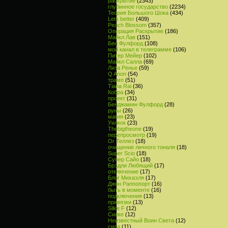
раскрытие
(2343)
глубинное государство
(2234)
Теория Большого Шока
(434)
Lets better
(409)
Peach Blossom
(357)
Операция Раскрытие
(186)
Майкл Лав
(151)
Бен Фулфорд
(108)
мой канал в телеграмме
(106)
Питер Мейер
(102)
Майкл Салла
(69)
Лиза Ренье
(59)
Q Anon
(54)
трамп
(51)
Tiana Rai
(36)
Кобра
(34)
проект
(31)
Бенджамин Фулфорд
(28)
руны
(26)
магия
(23)
Уилкок
(23)
Thebigtheone
(19)
перепросмотр
(19)
Ог Теллез
(18)
очищение личного тоналя
(18)
Super Scio
(18)
Супер Сайо
(18)
Брэдли Любящий
(17)
отключение
(17)
Блог Михаэля
(17)
Джон Раппопорт
(16)
быть в моменте
(16)
подключения
(13)
привязки
(13)
Silke F
(12)
Силке
(12)
Неизвестный Воин Света
(12)
сила
(11)