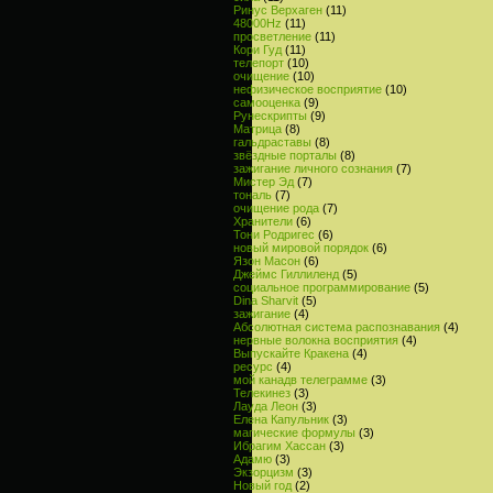
Ринус Верхаген
(11)
48000Hz
(11)
просветление
(11)
Кори Гуд
(11)
телепорт
(10)
очищение
(10)
нефизическое восприятие
(10)
самооценка
(9)
Рунескрипты
(9)
Матрица
(8)
гальдраставы
(8)
звёздные порталы
(8)
зажигание личного сознания
(7)
Мистер Эд
(7)
тональ
(7)
очищение рода
(7)
Хранители
(6)
Тони Родригес
(6)
новый мировой порядок
(6)
Язон Масон
(6)
Джеймс Гиллиленд
(5)
социальное программирование
(5)
Dina Sharvit
(5)
зажигание
(4)
Абсолютная система распознавания
(4)
нервные волокна восприятия
(4)
Выпускайте Кракена
(4)
ресурс
(4)
мой канадв телеграмме
(3)
Телекинез
(3)
Лауда Леон
(3)
Елена Капульник
(3)
магические формулы
(3)
Ибрагим Хассан
(3)
Адамю
(3)
Экзорцизм
(3)
Новый год
(2)