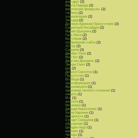
мой друг
(2)
Вашта Нарада
(2)
магические формулы.
(2)
глубина
(2)
социализация
(2)
Зингдад
(2)
Дэннион Бринкли Присутствие
(2)
Секретный Инсайдер
(2)
Мария Шукшина
(2)
Гали Люси
(2)
Костоправ
(2)
отображение сайта
(2)
JCKay
(2)
Сидоров
(2)
Джеймс Ринк
(2)
Мой Кот
(2)
Джастин Дешампс
(2)
Эмери Смит
(2)
род
(2)
Дениэл Скрэнтон
(1)
Присутстви
(1)
ВсеВеда
(1)
трансформация
(1)
Кришнамурти
(1)
зажигание личного сознание
(1)
смерть
(1)
Мэг
(1)
анахата
(1)
Механика
(1)
Джордж Кавасиллас
(1)
Хизер Карлини
(1)
бинарность
(1)
Стюарт Свердлов
(1)
обрушение
(1)
Шелдан Нидл
(1)
майнинг
(1)
Читеры
(1)