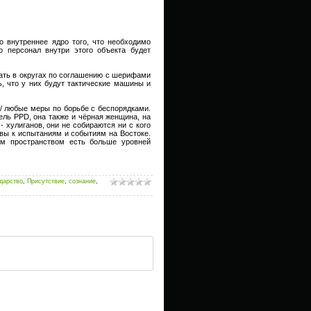
о внутреннее ядро того, что необходимо
то персонал внутри этого объекта будет
вать в округах по соглашению с шерифами
, что у них будут тактические машины и
 / любые меры по борьбе с беспорядками.
ель PPD, она также и чёрная женщина, на
- хулиганов, они не собираются ни с кого
овы к испытаниям и событиям на Востоке.
м пространством есть больше уровней
ударство
,
Присутствие
,
сознание
,