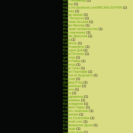
Моя Любимица
(1)
оговор
(1)
https://m.facebook.com/MICAHLIGHTAN
(1)
Нилова
(1)
Астар Шеран
(1)
Пит Питерсон
(1)
Джулиан Ассанж
(1)
Аллен Миллер
(1)
История человечества
(1)
Мир наизнанку
(1)
Артём Драгунов
(1)
Влад
(1)
Габриэль
(1)
криптовалюты
(1)
Кэмэрон Дэй
(1)
Стив Печенек
(1)
цепочки
(1)
Билл Райан
(1)
переход
(1)
Сбор Силы
(1)
Майкл Герлофф
(1)
Гостья из будущего
(1)
браузер
(1)
Джаред Рэнд
(1)
Пришельцы
(1)
аменти
(1)
sierra
(1)
гальдрамюнд
(1)
программы
(1)
Восхождение
(1)
Саймон Паркс
(1)
купить талисман
(1)
привяязки
(1)
Алиса Селезнёва
(1)
Горячий снег
(1)
Возвращение Души
(1)
Кеннеди
(1)
очистка рода
(1)