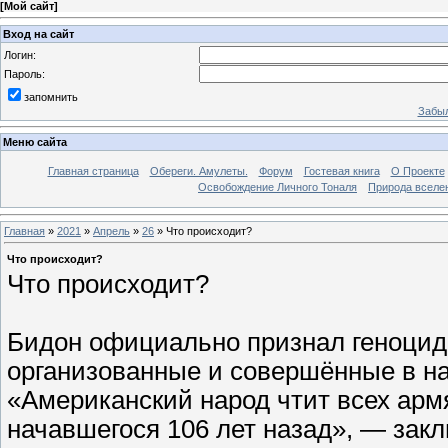
[
Мой сайт
]
Вход на сайт
Логин:
Пароль:
запомнить
Забыл
Меню сайта
Главная страница
Обереги. Амулеты.
Форум
Гостевая книга
О Проекте
Освобождение Личного Тоналя
Природа вселе
Главная
»
2021
»
Апрель
»
26
» Что происходит?
Что происходит?
Что происходит?
Бидон официально признал геноцид
организованные и совершённые в на
«Американский народ чтит всех армя
начавшегося 106 лет назад», — зак