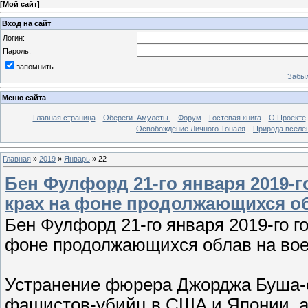
[
Мой сайт
]
Вход на сайт
Логин:
Пароль:
запомнить
Забыл
Меню сайта
Главная страница
Обереги. Амулеты.
Форум
Гостевая книга
О Проекте
Освобождение Личного Тоналя
Природа вселе
Главная
»
2019
»
Январь
»
22
Бен Фулфорд 21-го января 2019-г
крах на фоне продолжающихся о
Бен Фулфорд 21-го января 2019-го г
фоне продолжающихся облав на вое
Устранение фюрера Джорджа Буша-
фашистов-убийц в США и Японии, а