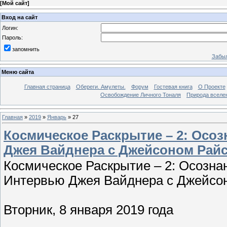
[
Мой сайт
]
Вход на сайт
Логин:
Пароль:
запомнить
Забыл
Меню сайта
Главная страница
Обереги. Амулеты.
Форум
Гостевая книга
О Проекте
Освобождение Личного Тоналя
Природа вселе
Главная
»
2019
»
Январь
»
27
Космическое Раскрытие – 2: Осо
Джея Вайднера с Джейсоном Райсо
Космическое Раскрытие – 2: Осозна
Интервью Джея Вайднера с Джейсо
Вторник, 8 января 2019 года