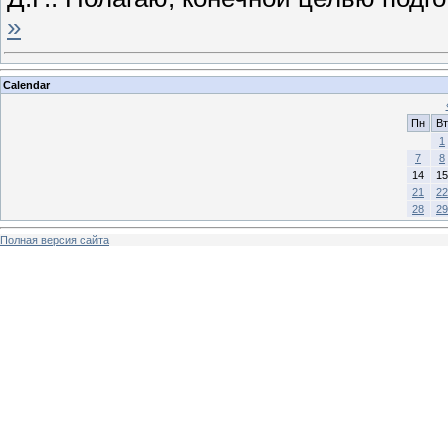
»
Calendar
Пн
Вт
1
7
8
14
15
21
22
28
29
Полная версия сайта