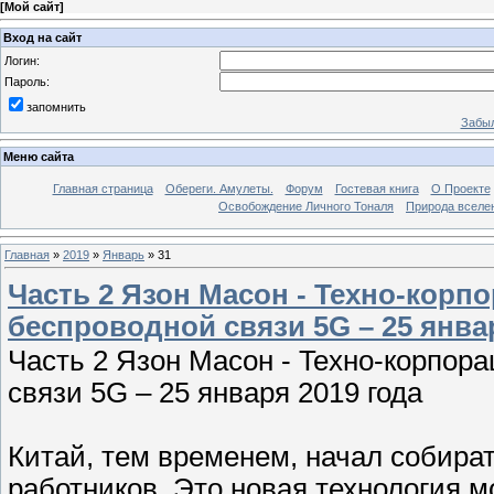
[
Мой сайт
]
Вход на сайт
Логин:
Пароль:
запомнить
Забыл
Меню сайта
Главная страница
Обереги. Амулеты.
Форум
Гостевая книга
О Проекте
Освобождение Личного Тоналя
Природа вселе
Главная
»
2019
»
Январь
»
31
Часть 2 Язон Масон - Teхно-корп
беспроводной связи 5G – 25 янва
Часть 2 Язон Масон - Teхно-корпор
связи 5G – 25 января 2019 года
Китай, тем временем, начал собира
работников. Это новая технология м