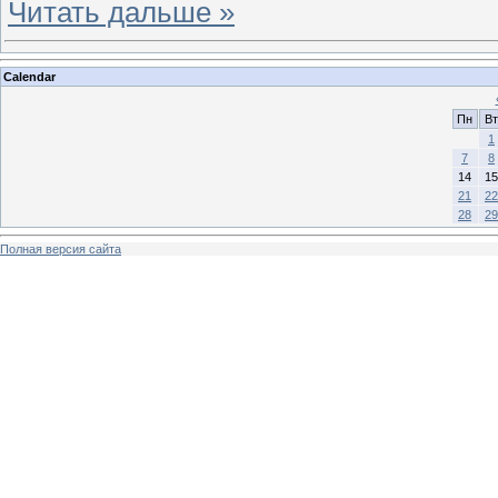
Читать дальше »
Calendar
Пн
Вт
1
7
8
14
15
21
22
28
29
Полная версия сайта