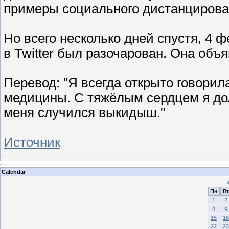
примеры социального дистанцирован
Но всего несколько дней спустя, 4 
в Twitter был разочарован. Она объя
Перевод: "Я всегда открыто говорил
медицины. С тяжёлым сердцем я долж
меня случился выкидыш."
Источник
Calendar
Пн
Вт
1
2
8
9
15
16
22
23