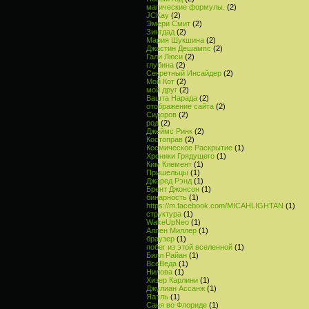
магические формулы.
(2)
JCKay
(2)
Эмери Смит
(2)
Зингдад
(2)
Мария Шукшина
(2)
Джастин Дешампс
(2)
Гали Люси
(2)
глубина
(2)
Секретный Инсайдер
(2)
Мой Кот
(2)
мой друг
(2)
Вашта Нарада
(2)
отображение сайта
(2)
Сидоров
(2)
род
(2)
Джеймс Ринк
(2)
Костоправ
(2)
Космическое Раскрытие
(1)
Хроники Грядущего
(1)
Ким Клемент
(1)
Пришельцы
(1)
Джаред Рэнд
(1)
Брент Джонсон
(1)
бинарность
(1)
https://m.facebook.com/MICAHLIGHTAN
(1)
структура
(1)
WakeUpNeo
(1)
Аллен Миллер
(1)
браузер
(1)
побег из этой вселенной
(1)
Билл Райан
(1)
ВсеВеда
(1)
Нилова
(1)
Хизер Карлини
(1)
Джулиан Ассанж
(1)
Яаэль
(1)
Саня во Флориде
(1)