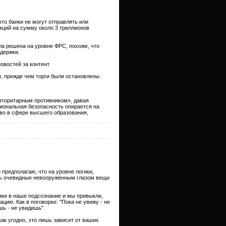
что банки не могут отправлять или
кций на сумму около 3 триллионов
а решена на уровне ФРС, похоже, что
держки.
овостей за контент.
я, прежде чем торги были остановлены.
авторитарным противником», давая
циональная безопасность опирается на
тво в сфере высшего образования,
предполагаю, что на уровне логики,
еть очевидные невооружённым глазом вещи
нями в наше подсознание и мы привыкли,
ию. Как в поговорке: "Пока не увижу - не
шь - не увидишь".
к угодно, это лишь зависит от ваших