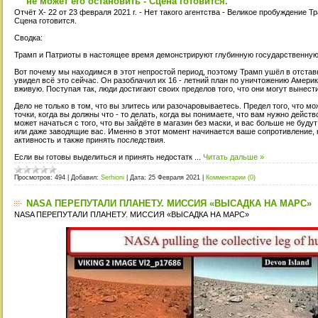
не может его остановить - Сцена готовится.
Отчёт X- 22 от 23 февраля 2021 г. - Нет такого агентства - Великое пробуждение Т
Сцена готовится.
Сводка:
Трамп и Патриоты в настоящее время демонстрируют глубинную государственную 
Вот почему мы находимся в этот непростой период, поэтому Трамп ушёл в отстав
увидел всё это сейчас. Он разоблачил их 16 - летний план по уничтожению Америк
вживую. Поступая так, люди достигают своих пределов того, что они могут вынести
Дело не только в том, что вы злитесь или разочаровываетесь. Предел того, что мож
точки, когда вы должны что - то делать, когда вы понимаете, что вам нужно действ
может начаться с того, что вы зайдёте в магазин без маски, и вас больше не будут
или даже заводящие вас. Именно в этот момент начинается ваше сопротивление, 
активность и также принять последствия.
Если вы готовы выделиться и принять недостатк
...
Читать дальше »
Просмотров:
494
|
Добавил:
Serhioni
|
Дата:
25 Февраля 2021
|
Комментарии (0)
NASA ПЕРЕПУТАЛИ ПЛАНЕТУ. МИССИЯ «ВЫСАДКА НА МАРС»
NASA ПЕРЕПУТАЛИ ПЛАНЕТУ. МИССИЯ «ВЫСАДКА НА МАРС»