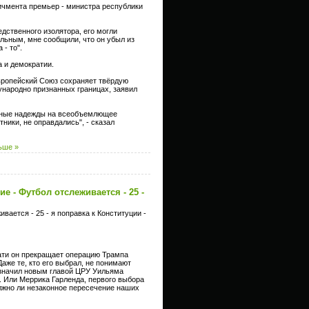
ичмента премьер - министра республики
дственного изолятора, его могли
альным, мне сообщили, что он убыл из
 - то".
 и демократии.
вропейский Союз сохраняет твёрдую
ународно признанных границах, заявил
ичные надежды на всеобъемлющее
ники, не оправдались", - сказал
ьше »
ие - Футбол отслеживается - 25 -
вается - 25 - я поправка к Конституции -
тати он прекращает операцию Трампа
аже те, кто его выбрал, не понимают
назначил новым главой ЦРУ Уильяма
. Или Меррика Гарленда, первого выбора
олжно ли незаконное пересечение наших