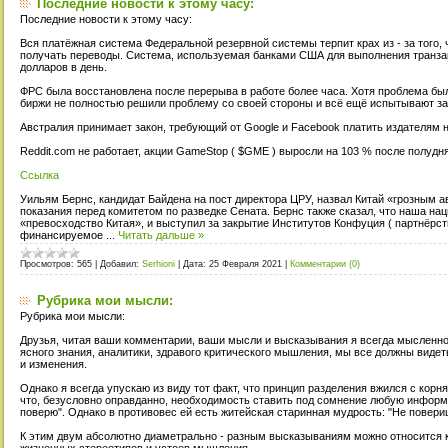
Последние новости к этому часу:
Последние новости к этому часу:
Вся платёжная система Федеральной резервной системы терпит крах из - за того, 
получать переводы. Система, используемая банками США для выполнения транза
долларов в день.
ФРС была восстановлена после перерыва в работе более часа. Хотя проблема был
биржи не полностью решили проблему со своей стороны и всё ещё испытывают за
Австралия принимает закон, требующий от Google и Facebook платить издателям н
Reddit.com не работает, акции GameStop ( $GME ) выросли на 103 % после полудн
Ссылка
Уильям Бернс, кандидат Байдена на пост директора ЦРУ, назвал Китай «грозным 
показания перед комитетом по разведке Сената. Бернс также сказал, что наша на
«превосходство Китая», и выступил за закрытие Институтов Конфуция ( партнёрс
финансируемое
...
Читать дальше »
Просмотров:
565
|
Добавил:
Serhioni
|
Дата:
25 Февраля 2021
|
Комментарии (0)
Рубрика мои мысли:
Рубрика мои мысли:
Друзья, читая ваши комментарии, ваши мысли и высказывания я всегда мысленно 
ясного знания, аналитики, здравого критического мышления, мы все должны вид
и изменения.
Однако я всегда упускаю из виду тот факт, что принцип разделения вжился с кор
что, безусловно оправданно, необходимость ставить под сомнение любую информац
поверю". Однако в противовес ей есть житейская старинная мудрость: "Не повери
К этим двум абсолютно диаметрально - разным высказываниям можно относится ка
жизненных стереотипов и устоев мышления.