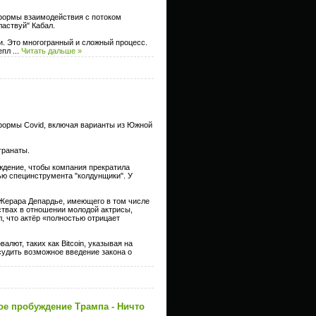
 формы взаимодействия с потоком
ластвуй" Кабал.
и. Это многогранный и сложный процесс.
цепл
...
Читать дальше »
 формы Covid, включая варианты из Южной
гранаты.
ждение, чтобы компания прекратила
ю специнструмента "колдунщики". У
 Жерара Депардье, имеющего в том числе
ствах в отношении молодой актрисы,
л, что актёр «полностью отрицает
лют, таких как Bitcoin, указывая на
удить возможное введение закона о
икое пробуждение Трампа - Ничто