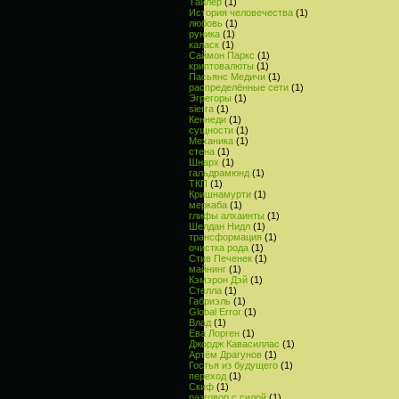
Тайлер
(1)
История человечества
(1)
любовь
(1)
руника
(1)
каласк
(1)
Саймон Паркс
(1)
криптовалюты
(1)
Пасьянс Медичи
(1)
распределённые сети
(1)
Эгрегоры
(1)
sierra
(1)
Кеннеди
(1)
сущности
(1)
Механика
(1)
стена
(1)
Шнарх
(1)
гальдрамюнд
(1)
ТКП
(1)
Кришнамурти
(1)
меркаба
(1)
глифы алхаинты
(1)
Шелдан Нидл
(1)
трансформация
(1)
очистка рода
(1)
Стив Печенек
(1)
майнинг
(1)
Кэмэрон Дэй
(1)
Стелла
(1)
Габриэль
(1)
Global Error
(1)
Влад
(1)
Ева Лорген
(1)
Джордж Кавасиллас
(1)
Артём Драгунов
(1)
Гостья из будущего
(1)
переход
(1)
Скиф
(1)
разговор с силой
(1)