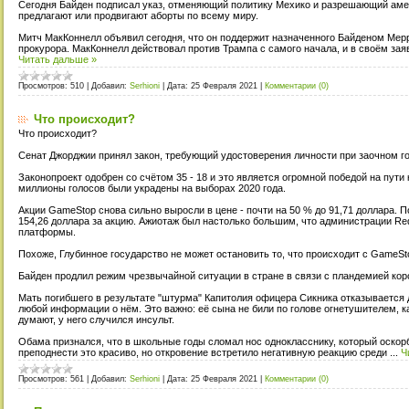
Сегодня Байден подписал указ, отменяющий политику Мехико и разрешающий аме
предлагают или продвигают аборты по всему миру.
Митч МакКоннелл объявил сегодня, что он поддержит назначенного Байденом Мерр
прокурора. МакКоннелл действовал против Трампа с самого начала, и в своём зая
Читать дальше »
Просмотров:
510
|
Добавил:
Serhioni
|
Дата:
25 Февраля 2021
|
Комментарии (0)
Что происходит?
Что происходит?
Сенат Джорджии принял закон, требующий удостоверения личности при заочном г
Законопроект одобрен со счётом 35 - 18 и это является огромной победой на пути 
миллионы голосов были украдены на выборах 2020 года.
Акции GameStop снова сильно выросли в цене - почти на 50 % до 91,71 доллара. 
154,26 доллара за акцию. Ажиотаж был настолько большим, что администрации Re
платформы.
Похоже, Глубинное государство не может остановить то, что происходит с GameSt
Байден продлил режим чрезвычайной ситуации в стране в связи с пландемией кор
Мать погибшего в результате "штурма" Капитолия офицера Сикника отказывается 
любой информации о нём. Это важно: её сына не били по голове огнетушителем, 
думают, у него случился инсульт.
Обама признался, что в школьные годы сломал нос однокласснику, который оскорб
преподнести это красиво, но откровение встретило негативную реакцию среди
...
Ч
Просмотров:
561
|
Добавил:
Serhioni
|
Дата:
25 Февраля 2021
|
Комментарии (0)