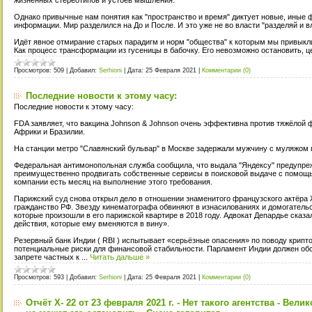
Однако привычные нам понятия как "пространство и время" диктует новые, иные
информации. Мир разделился на До и После. И это уже не во власти "разделяй и в
Идёт явное отмирание старых парадигм и норм "общества" к которым мы привыкл
Как процесс трансформации из гусеницы в бабочку. Его невозможно остановить, 
Просмотров:
509
|
Добавил:
Serhioni
|
Дата:
25 Февраля 2021
|
Комментарии (0)
Последние новости к этому часу:
Последние новости к этому часу:
FDA заявляет, что вакцина Johnson & Johnson очень эффективна против тяжёлой
Африки и Бразилии.
На станции метро "Славянский бульвар" в Москве задержали мужчину с муляжом 
Федеральная антимонопольная служба сообщила, что выдала "Яндексу" предупре
преимущественно продвигать собственные сервисы в поисковой выдаче с помощь
компании есть месяц на выполнение этого требования.
Парижский суд снова открыл дело в отношении знаменитого французского актёра
гражданство РФ. Звезду кинематографа обвиняют в изнасилованиях и домогатель
которые произошли в его парижской квартире в 2018 году. Адвокат Депардье сказа
действия, которые ему вменяются в вину».
Резервный банк Индии ( RBI ) испытывает «серьёзные опасения» по поводу криптова
потенциальные риски для финансовой стабильности. Парламент Индии должен обс
запрете частных к
...
Читать дальше »
Просмотров:
593
|
Добавил:
Serhioni
|
Дата:
25 Февраля 2021
|
Комментарии (0)
Отчёт X- 22 от 23 февраля 2021 г. - Нет такого агентства - Вел