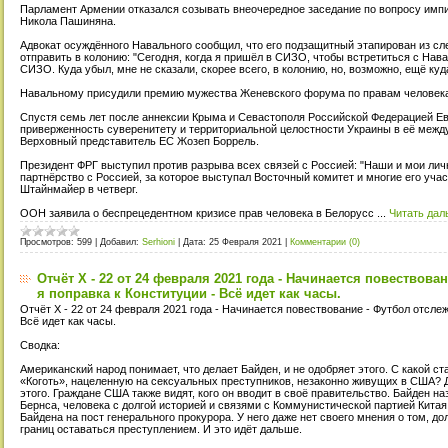
Парламент Армении отказался созывать внеочередное заседание по вопросу имп
Никола Пашиняна.
Адвокат осуждённого Навального сообщил, что его подзащитный этапирован из сле
отправить в колонию: "Сегодня, когда я пришёл в СИЗО, чтобы встретиться с Нав
СИЗО. Куда убыл, мне не сказали, скорее всего, в колонию, но, возможно, ещё куда
Навальному присудили премию мужества Женевского форума по правам человека
Спустя семь лет после аннексии Крыма и Севастополя Российской Федерацией Е
приверженность суверенитету и территориальной целостности Украины в её межд
Верховный представитель ЕС Жозеп Боррель.
Президент ФРГ выступил против разрыва всех связей с Россией: "Наши и мои л
партнёрство с Россией, за которое выступал Восточный комитет и многие его участ
Штайнмайер в четверг.
ООН заявила о беспрецедентном кризисе прав человека в Белорусс
...
Читать дал
Просмотров:
599
|
Добавил:
Serhioni
|
Дата:
25 Февраля 2021
|
Комментарии (0)
Отчёт X - 22 от 24 февраля 2021 года - Начинается повествован
я поправка к Конституции - Всё идет как часы.
Отчёт X - 22 от 24 февраля 2021 года - Начинается повествование - Футбол отслежи
Всё идет как часы.
Сводка:
Американский народ понимает, что делает Байден, и не одобряет этого. С какой с
«Коготь», нацеленную на сексуальных преступников, незаконно живущих в США? Д
этого. Граждане США также видят, кого он вводит в своё правительство. Байден 
Бернса, человека с долгой историей и связями с Коммунистической партией Китая
Байдена на пост генерального прокурора. У него даже нет своего мнения о том, д
границ оставаться преступлением. И это идёт дальше.