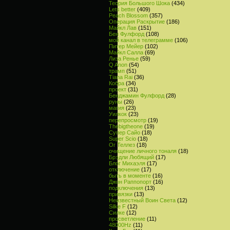
Теория Большого Шока
(434)
Lets better
(409)
Peach Blossom
(357)
Операция Раскрытие
(186)
Майкл Лав
(151)
Бен Фулфорд
(108)
мой канал в телеграмме
(106)
Питер Мейер
(102)
Майкл Салла
(69)
Лиза Ренье
(59)
Q Anon
(54)
трамп
(51)
Tiana Rai
(36)
Кобра
(34)
проект
(31)
Бенджамин Фулфорд
(28)
руны
(26)
магия
(23)
Уилкок
(23)
перепросмотр
(19)
Thebigtheone
(19)
Супер Сайо
(18)
Super Scio
(18)
Ог Теллез
(18)
очищение личного тоналя
(18)
Брэдли Любящий
(17)
Блог Михаэля
(17)
отключение
(17)
быть в моменте
(16)
Джон Раппопорт
(16)
подключения
(13)
привязки
(13)
Неизвестный Воин Света
(12)
Silke F
(12)
Силке
(12)
просветление
(11)
48000Hz
(11)