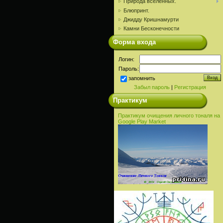
Природа вселенных.
Блюпринт.
Джидду Кришнамурти
Камни Бесконечности
Форма входа
Логин:
Пароль:
запомнить
Забыл пароль
|
Регистрация
Практикум
Практикум очищения личного тоналя на
Google Play Market