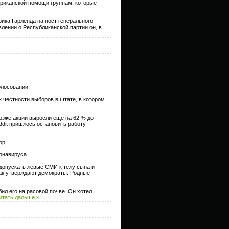
риканской помощи группам, которые
ика Гарленда на пост генерального
влении о Республиканской партии он, в
...
олосовании.
к честности выборов в штате, в котором
Позже акции выросли ещё на 62 % до
ddit пришлось остановить работу
op.
онавируса.
допускать левые СМИ к телу сына и
как утверждают демократы. Родные
ил его на расовой почве. Он хотел
итать дальше »