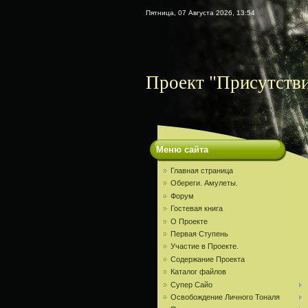
Пятница, 07 Августа 2026, 13:54
Проект "Присутств
Меню сайта
Главная страница
Обереги. Амулеты.
Форум
Гостевая книга
О Проекте
Первая Ступень
Участие в Проекте.
Содержание Проекта
Каталог файлов
Супер Сайо
Освобождение Личного Тоналя