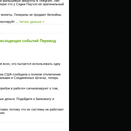
ти фальшивые аккаунты в Telegram. Лин
 верю что у Сидни Пауэлл её оригинальный
т монеты. Генералы не продают биткойны.
риентируйт
...
Читать дальше »
оисходящих событий Перевод
я всех, кто пытается использовать одну
тема США сообщила о полном отключении
анками в Соединённых Штатах, теперь
еребои в работе» сигнализируют о том,
ые деньги. Подойдите к банкомату и
ртами, потому что их системы не работают
нег.