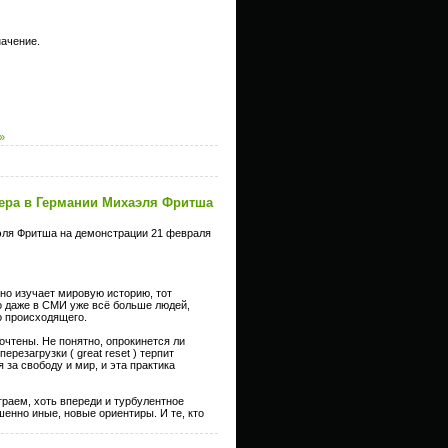
начение.
»
ера в Германии Михаэля Фритша
эля Фритша на демонстрации 21 февраля
но изучает мировую историю, тот
то даже в СМИ уже всё больше людей,
о происходящего.
очтены. Не понятно, опрокинется ли
резагрузки ( great reset ) терпит
 за свободу и мир, и эта практика
граем, хоть впереди и турбулентное
шенно иные, новые ориентиры. И те, кто