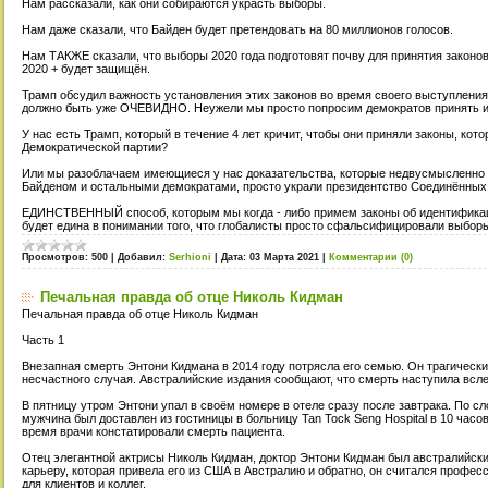
Нам рассказали, как они собираются украсть выборы.
Нам даже сказали, что Байден будет претендовать на 80 миллионов голосов.
Нам ТАКЖЕ сказали, что выборы 2020 года подготовят почву для принятия законов
2020 + будет защищён.
Трамп обсудил важность установления этих законов во время своего выступления 
должно быть уже ОЧЕВИДНО. Неужели мы просто попросим демократов принять 
У нас есть Трамп, который в течение 4 лет кричит, чтобы они приняли законы, кото
Демократической партии?
Или мы разоблачаем имеющиеся у нас доказательства, которые недвусмысленно 
Байденом и остальными демократами, просто украли президентство Соединённых
ЕДИНСТВЕННЫЙ способ, которым мы когда - либо примем законы об идентификации
будет едина в понимании того, что глобалисты просто сфальсифицировали выбор
Просмотров:
500
|
Добавил:
Serhioni
|
Дата:
03 Марта 2021
|
Комментарии (0)
Печальная правда об отце Николь Кидман
Печальная правда об отце Николь Кидман
Часть 1
Внезапная смерть Энтони Кидмана в 2014 году потрясла его семью. Он трагически
несчастного случая. Австралийские издания сообщают, что смерть наступила всл
В пятницу утром Энтони упал в своём номере в отеле сразу после завтрака. По с
мужчина был доставлен из гостиницы в больницу Tan Tock Seng Hospital в 10 часо
время врачи констатировали смерть пациента.
Отец элегантной актрисы Николь Кидман, доктор Энтони Кидман был австралийск
карьеру, которая привела его из США в Австралию и обратно, он считался профе
для клиентов и коллег.