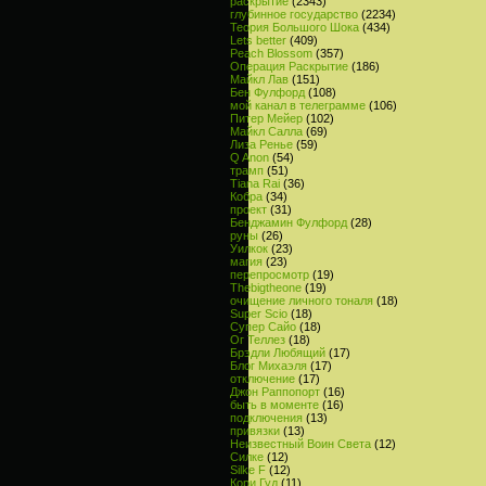
раскрытие
(2343)
глубинное государство
(2234)
Теория Большого Шока
(434)
Lets better
(409)
Peach Blossom
(357)
Операция Раскрытие
(186)
Майкл Лав
(151)
Бен Фулфорд
(108)
мой канал в телеграмме
(106)
Питер Мейер
(102)
Майкл Салла
(69)
Лиза Ренье
(59)
Q Anon
(54)
трамп
(51)
Tiana Rai
(36)
Кобра
(34)
проект
(31)
Бенджамин Фулфорд
(28)
руны
(26)
Уилкок
(23)
магия
(23)
перепросмотр
(19)
Thebigtheone
(19)
очищение личного тоналя
(18)
Super Scio
(18)
Супер Сайо
(18)
Ог Теллез
(18)
Брэдли Любящий
(17)
Блог Михаэля
(17)
отключение
(17)
Джон Раппопорт
(16)
быть в моменте
(16)
подключения
(13)
привязки
(13)
Неизвестный Воин Света
(12)
Силке
(12)
Silke F
(12)
Кори Гуд
(11)