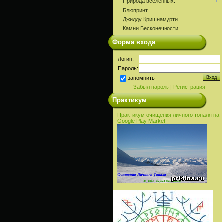
Природа вселенных.
Блюпринт.
Джидду Кришнамурти
Камни Бесконечности
Форма входа
Логин:
Пароль:
запомнить
Забыл пароль
|
Регистрация
Практикум
Практикум очищения личного тоналя на
Google Play Market