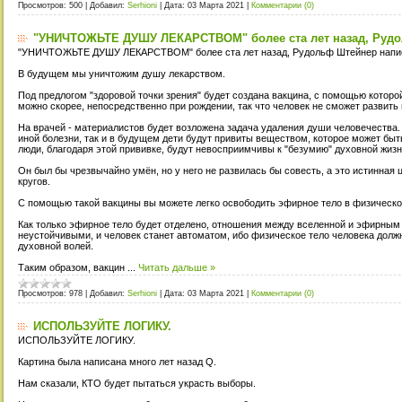
Просмотров:
500
|
Добавил:
Serhioni
|
Дата:
03 Марта 2021
|
Комментарии (0)
"УНИЧТОЖЬТЕ ДУШУ ЛЕКАРСТВОМ" более ста лет назад, Рудо
"УНИЧТОЖЬТЕ ДУШУ ЛЕКАРСТВОМ" более ста лет назад, Рудольф Штейнер напи
В будущем мы уничтожим душу лекарством.
Под предлогом "здоровой точки зрения" будет создана вакцина, с помощью которо
можно скорее, непосредственно при рождении, так что человек не сможет развит
На врачей - материалистов будет возложена задача удаления души человечества. 
иной болезни, так и в будущем дети будут привиты веществом, которое может быт
люди, благодаря этой прививке, будут невосприимчивы к "безумию" духовной жизн
Он был бы чрезвычайно умён, но у него не развилась бы совесть, а это истинная
кругов.
С помощью такой вакцины вы можете легко освободить эфирное тело в физическо
Как только эфирное тело будет отделено, отношения между вселенной и эфирным
неустойчивыми, и человек станет автоматом, ибо физическое тело человека дол
духовной волей.
Таким образом, вакцин
...
Читать дальше »
Просмотров:
978
|
Добавил:
Serhioni
|
Дата:
03 Марта 2021
|
Комментарии (0)
ИСПОЛЬЗУЙТЕ ЛОГИКУ.
ИСПОЛЬЗУЙТЕ ЛОГИКУ.
Картина была написана много лет назад Q.
Нам сказали, КТО будет пытаться украсть выборы.