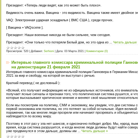
Президент: «Теперь люди видят, как это может быть плохо».
Видимость очень важна. Вакцина - это видимость. Вакцина также имеет двойное з
VAQ: Электронная ударная эскадрилья ( ВМС США ), среди прочих.
[ Вакцина = VAQscene ].
Президент: Наши военные никогда не были сильнее, чем сегодня.
Президент: «Они только что потеряли Белый дом, но это одна из
...
Читать дальше 
Просмотров:
520
|
Добавил:
Serhioni
|
Дата:
03 Марта 2021
|
Комментарии (0)
Интервью главного комиссара криминальной полиции Ганнов
на демонстрации 21 февраля 2021
Интервью главного комиссара криминальной полиции Ганновера в Германии Миха
2021 за мир и свободу, на которой он выступал с речью.
Краткий перевод ( не дословный ):
«Всякий, кто получает информацию не из официальных источников, кто вниматель
получает ясные сигналы и признаки того, что политическая система рушится, и ч
которые высказывают критическое мнение и меняют своё мышление относительн
Если мы посмотрим на политику, СМИ и экономику, мы увидим, что дни системы с
первой экономика или политика, но это потянет за собой остальные. Идея великой пе
поражение, так как многие люди прозрели или начинают прозревать и объединяться
наблюдается по всему миру.
Поэтому в этот раз у зла нет шансов, и однозначно победит добро. Мы, народ, выи
время, когда система разрушится, и когда многие люди должны будут найти совер
уже продвинулся в этом дальше, должны им
...
Читать дальше »