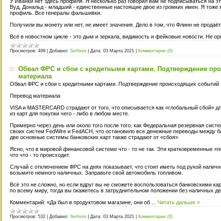
У Иванки нет здесь профиля. Я несколько раз говорил вам не подписываться на э
Вуд, Дональд - младший - единственные настоящие двое из громких имен. Я тоже
профиль. Все генералы фальшивки.
Получили вы монету или нет, не имеет значения. Дело в том, что Флинн не продаё
Всё в новостном цикле - это дым и зеркала, видимость и фейковые новости. Не о
Просмотров:
499
|
Добавил:
Serhioni
|
Дата:
03 Марта 2021
|
Комментарии (0)
Обвал ФРС и сбои с кредитными картами. Подтверждение пр
материала
Обвал ФРС и сбои с кредитными картами. Подтверждение происходящих событий
Перевод материала
VISA и MASTERCARD страдают от того, что описывается как «глобальный сбой» дл
из карт для покупки чего - либо в любом месте.
Примерно через день или около того после того, как Федеральная резервная сис
своих систем FedWire и FedACH, что остановило все денежные переводы между б
две основные системы банковских карт также страдают от «сбоя».
Ясно, что в мировой финансовой системе что - то не так. Эти кратковременные «п
что что - то происходит.
Случай с отключением ФРС на днях показывает, что стоит иметь под рукой наличн
возьмите немного наличных. Заправьте свой автомобиль топливом.
Всё это не сложно, но если вдруг вы не сможете воспользоваться банковскими ка
по всему миру, тогда вы окажетесь в затруднительном положении без наличных де
Комментарий: «Да был в продуктовом магазине, они об
...
Читать дальше »
Просмотров:
532
|
Добавил:
Serhioni
|
Дата:
03 Марта 2021
|
Комментарии (0)