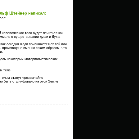
льф Штейнер написал:
сал:
й человеческое тело будет лечиться как
ь мысль о существовании души и Духа.
Как сегодня люди прививаются от той или
ь произведено именно таким образом, что
и.
 цель некоторых материалистических
м теле.
 телом станут чрезвычайно
жно быть отшлифовано на этой Земле