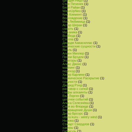
Шелдан Нидл
(1)
Стив Печенек
(1)
Билл Райан
(1)
WakeUpNeo
(1)
Ким Клемент
(1)
Восхождение
(1)
Моя Любимица
(1)
Астар Шеран
(1)
смерть
(1)
Механика
(1)
ВсеВеда
(1)
Стелла
(1)
Джордж Кавасиллас
(1)
магические сущности
(1)
Яаэль
(1)
Аллен Миллер
(1)
Пенни Брэдли
(1)
Эгрегоры
(1)
Алекс Джонс
(1)
майнинг
(1)
переход
(1)
Хизер Карлини
(1)
Космическое Раскрытие
(1)
сущности
(1)
Джаред Рэнд
(1)
разговор с силой
(1)
глифы алхаинты
(1)
Ева Лорген
(1)
цепочки событий
(1)
Алиса Селезнёва
(1)
Саня во Флориде
(1)
Возвращение Души
(1)
Дитер Броэрс
(1)
uttara kuru - wintry wind
(1)
Нилова
(1)
Стюарт Свердлов
(1)
хакеры
(1)
Габриэль
(1)