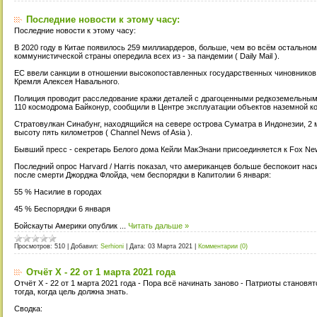
Последние новости к этому часу:
Последние новости к этому часу:
В 2020 году в Китае появилось 259 миллиардеров, больше, чем во всём остально
коммунистической страны опередила всех из - за пандемии ( Daily Mail ).
ЕС ввели санкции в отношении высокопоставленных государственных чиновников 
Кремля Алексея Навального.
Полиция проводит расследование кражи деталей с драгоценными редкоземельны
110 космодрома Байконур, сообщили в Центре эксплуатации объектов наземной к
Стратовулкан Синабунг, находящийся на севере острова Суматра в Индонезии, 2 
высоту пять километров ( Channel News of Asia ).
Бывший пресс - секретарь Белого дома Кейли МакЭнани присоединяется к Fox New
Последний опрос Harvard / Harris показал, что американцев больше беспокоит н
после смерти Джорджа Флойда, чем беспорядки в Капитолии 6 января:
55 % Насилие в городах
45 % Беспорядки 6 января
Бойскауты Америки опублик
...
Читать дальше »
Просмотров:
510
|
Добавил:
Serhioni
|
Дата:
03 Марта 2021
|
Комментарии (0)
Отчёт X - 22 от 1 марта 2021 года
Отчёт X - 22 от 1 марта 2021 года - Пора всё начинать заново - Патриоты станов
тогда, когда цель должна знать.
Сводка: