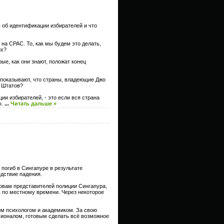
 об идентификации избирателей и что
на CPAC. То, как мы будем это делать,
их?
рые, как они знают, положат конец
показывают, что страны, владеющие Джо
 Штатов?
 избирателей, - это если вся страна
ы.
...
Читать дальше »
 погиб в Сингапуре в результате
едствие падения.
ловам представителей полиции Сингапура,
в по местному времени. Через некоторое
им психологом и академиком. За свою
ссионалом, готовым сделать всё возможное