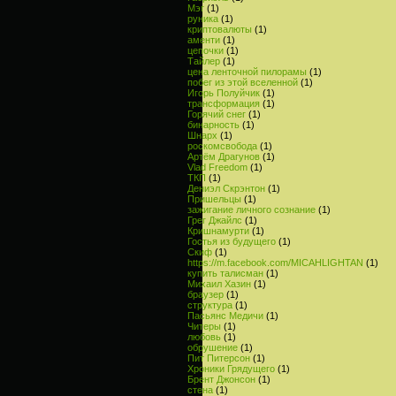
Мэг
(1)
руника
(1)
криптовалюты
(1)
аменти
(1)
цепочки
(1)
Тайлер
(1)
цена ленточной пилорамы
(1)
побег из этой вселенной
(1)
Игорь Полуйчик
(1)
трансформация
(1)
Горячий снег
(1)
бинарность
(1)
Шнарх
(1)
роскомсвобода
(1)
Артём Драгунов
(1)
Vlad Freedom
(1)
ТКП
(1)
Дениэл Скрэнтон
(1)
Пришельцы
(1)
зажигание личного сознание
(1)
Грег Джайлс
(1)
Кришнамурти
(1)
Гостья из будущего
(1)
Скиф
(1)
https://m.facebook.com/MICAHLIGHTAN
(1)
купить талисман
(1)
Михаил Хазин
(1)
браузер
(1)
структура
(1)
Пасьянс Медичи
(1)
Читеры
(1)
любовь
(1)
обрушение
(1)
Пит Питерсон
(1)
Хроники Грядущего
(1)
Брент Джонсон
(1)
стена
(1)