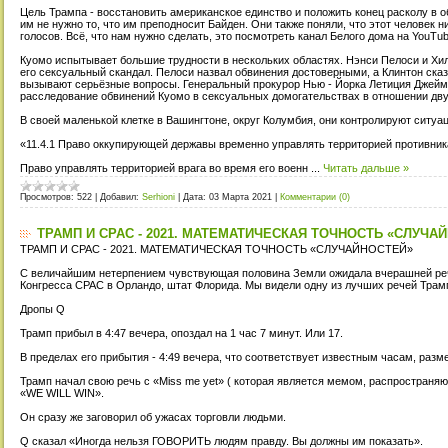
Цель Трампа - восстановить американское единство и положить конец расколу в 
им не нужно то, что им преподносит Байден. Они также поняли, что этот человек н
голосов. Всё, что нам нужно сделать, это посмотреть канал Белого дома на YouTub
Куомо испытывает большие трудности в нескольких областях. Нэнси Пелоси и Хи
его сексуальный скандал. Пелоси назвал обвинения достоверными, а Клинтон ска
вызывают серьёзные вопросы. Генеральный прокурор Нью - Йорка Летиция Джеймс
расследование обвинений Куомо в сексуальных домогательствах в отношении дву
В своей маленькой клетке в Вашингтоне, округ Колумбия, они контролируют ситуац
«11.4.1 Право оккупирующей державы временно управлять территорией противник
Право управлять территорией врага во время его военн
...
Читать дальше »
Просмотров:
522
|
Добавил:
Serhioni
|
Дата:
03 Марта 2021
|
Комментарии (0)
ТРАМП И CPAC - 2021. МАТЕМАТИЧЕСКАЯ ТОЧНОСТЬ «СЛУЧА
ТРАМП И CPAC - 2021. МАТЕМАТИЧЕСКАЯ ТОЧНОСТЬ «СЛУЧАЙНОСТЕЙ»
С величайшим нетерпением чувствующая половина Земли ожидала вчерашней реч
Конгресса CPAC в Орландо, штат Флорида. Мы видели одну из лучших речей Трам
Дропы Q
Трамп прибыл в 4:47 вечера, опоздал на 1 час 7 минут. Или 17.
В пределах его прибытия - 4:49 вечера, что соответствует известным часам, раз
Трамп начал свою речь с «Miss me yet» ( которая является мемом, распространя
«WE WILL WIN».
Он сразу же заговорил об ужасах торговли людьми.
Q сказал «Иногда нельзя ГОВОРИТЬ людям правду. Вы должны им показать».