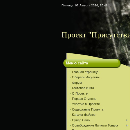
Пятница, 07 Августа 2026, 15:48
Проект "Присутств
Меню сайта
Главная страница
Обереги. Амулеты.
Форум
Гостевая книга
О Проекте
Первая Ступень
Участие в Проекте.
Содержание Проекта
Каталог файлов
Супер Сайо
Освобождение Личного Тоналя