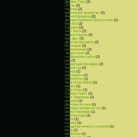
Джеймс Ринк
(2)
JCKay
(2)
глубина
(2)
магические формулы.
(2)
Мария Шукшина
(2)
Дэннион Бринкли Присутствие
(2)
Мой Кот
(2)
Сидоров
(2)
Гали Люси
(2)
Вашта Нарада
(2)
мой друг
(2)
Джастин Дешампс
(2)
Костоправ
(2)
социализация
(2)
Эмери Смит
(2)
отображение сайта
(2)
род
(2)
Секретный Инсайдер
(2)
Новый год
(2)
оговор
(1)
программы
(1)
Global Error
(1)
State of the Nation
(1)
каласк
(1)
Сбор Силы
(1)
Саймон Паркс
(1)
Олег Землянин
(1)
анахата
(1)
Джулиан Ассанж
(1)
История человечества
(1)
Майкл Герлофф
(1)
очистка рода
(1)
sierra
(1)
ссылка
(1)
очищение личного сознания
(1)
Влад
(1)
привяязки
(1)