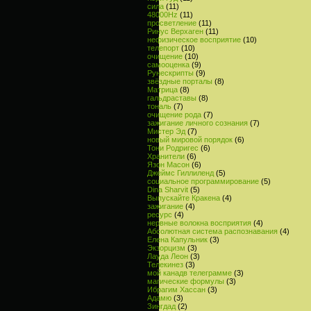
сила
(11)
48000Hz
(11)
просветление
(11)
Ринус Верхаген
(11)
нефизическое восприятие
(10)
телепорт
(10)
очищение
(10)
самооценка
(9)
Рунескрипты
(9)
звёздные порталы
(8)
Матрица
(8)
гальдраставы
(8)
тональ
(7)
очищение рода
(7)
зажигание личного сознания
(7)
Мистер Эд
(7)
новый мировой порядок
(6)
Тони Родригес
(6)
Хранители
(6)
Язон Масон
(6)
Джеймс Гиллиленд
(5)
социальное программирование
(5)
Dina Sharvit
(5)
Выпускайте Кракена
(4)
зажигание
(4)
ресурс
(4)
нервные волокна восприятия
(4)
Абсолютная система распознавания
(4)
Елена Капульник
(3)
Экзорцизм
(3)
Лауда Леон
(3)
Телекинез
(3)
мой канадв телеграмме
(3)
магические формулы
(3)
Ибрагим Хассан
(3)
Адамю
(3)
Зингдад
(2)