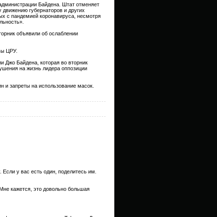
 администрации Байдена. Штат отменяет
 движению губернаторов и других
ых с пандемией коронавируса, несмотря
льность».
торник объявили об ослаблении
вы ЦРУ.
 Джо Байдена, которая во вторник
ушения на жизнь лидера оппозиции
н и запреты на использование масок.
 Если у вас есть один, поделитесь им.
 Мне кажется, это довольно большая