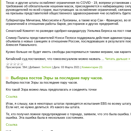
Техас и другие штаты ослабляют ограничения по COVID - 19, вопреки установкам
требование об обязательном ношении масок, присоединяется к набирающему силу
руководителей по всей стране, выступающих за ослабление ограничений, связанн
на призывы представителей общественного здравоохранения «не ослаблять бдите
Губернаторы Мичигана, Миссисипи и Луизианы, а также мэр Сан - Франциско, во в
ограничений в отношении работы баров, ресторанов и других предприятий.
Сенатский Комитет по разведке одобрил кандидатуру Уильяма Бернса на пост гла
Спикер Палаты представителей Нэнси Пелоси поддержала действия администрации
объявила о новых санкциях в отношении России, последовавших в результате пок
Алексея Навального.
Куомо больше не будет иметь свободы распоряжаться такими мерами, как каранти
Китайский суд постановил, что гомосексуализм можно назвать
...
Читать дальше »
Просмотров:
564
|
Добавил:
Serhioni
|
Дата:
03 Марта 2021
|
Комментарии (0)
Выборка постов Эзры за последние пару часов.
Выборка постов Эзры за последние пару часов.
Кто такой Эзра можно лишь предполагать и соединять точки
Ссылка
Итак, я слышу, как в некоторых штатах проводятся испытания EBS по всему штату.
Если нет, не нужно делиться. Из какого вы штата.
Те, кто получил ложное предупреждение о торнадо, заявили, что это была ошибка.
ошибка. Эта ошибка была в нескольких состояниях.
Ссылка