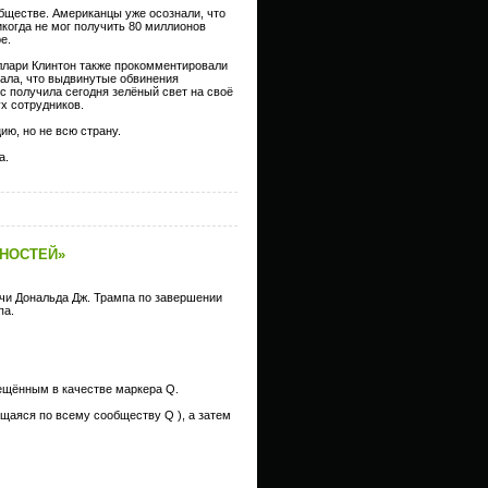
обществе. Американцы уже осознали, что
икогда не мог получить 80 миллионов
e.
ллари Клинтон также прокомментировали
зала, что выдвинутые обвинения
 получила сегодня зелёный свет на своё
х сотрудников.
ию, но не всю страну.
а.
ЙНОСТЕЙ»
и Дональда Дж. Трампа по завершении
па.
мещённым в качестве маркера Q.
ющаяся по всему сообществу Q ), а затем