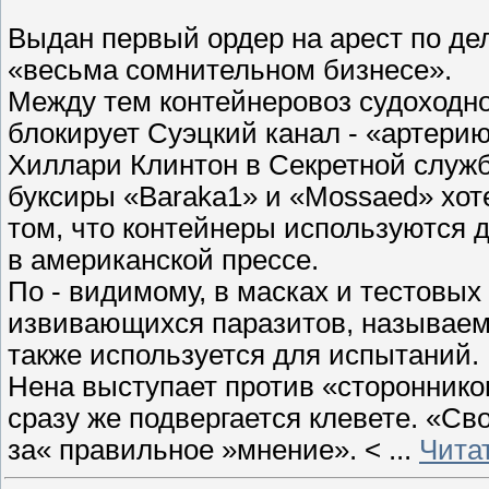
Выдан первый ордер на арест по дел
«весьма сомнительном бизнесе».
Между тем контейнеровоз судоходно
блокирует Суэцкий канал - «артерию
Хиллари Клинтон в Секретной служб
буксиры «Baraka1» и «Mossaed» хот
том, что контейнеры используются 
в американской прессе.
По - видимому, в масках и тестовы
извивающихся паразитов, называем
также используется для испытаний.
Нена выступает против «стороннико
сразу же подвергается клевете. «Св
за« правильное »мнение». <
...
Чита