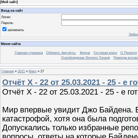
[
Мой сайт
]
Вход на сайт
Логин:
Пароль:
запомнить
Забыл
Меню сайта
Главная страница
Обереги. Амулеты.
Форум
Гостевая книга
О Проекте
Освобождение Личного Тоналя
Природа вселе
Главная
»
2021
»
Март
»
27
Отчёт X - 22 от 25.03.2021 - 25 - е 
Отчёт X - 22 от 25.03.2021 - 25 - е г
Мир впервые увидит Джо Байдена. Е
катастрофой, хотя она была подгото
Допускались только избранные репо
вопросы, ответы на которые Байден