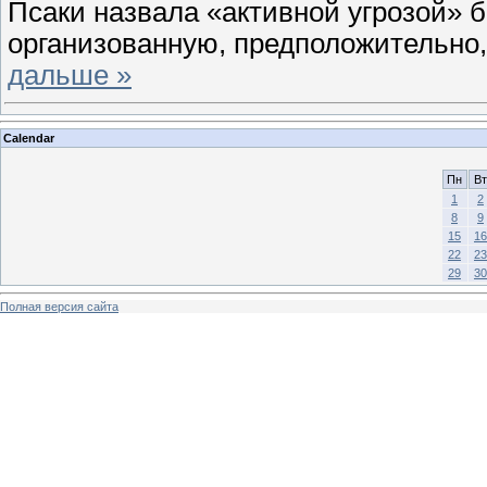
Псаки назвала «активной угрозой» 
организованную, предположительно
дальше »
Calendar
Пн
Вт
1
2
8
9
15
16
22
23
29
30
Полная версия сайта