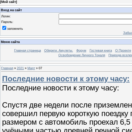
[
Мой сайт
]
Вход на сайт
Логин:
Пароль:
запомнить
Забыл
Меню сайта
Главная страница
Обереги. Амулеты.
Форум
Гостевая книга
О Проекте
Освобождение Личного Тоналя
Природа вселе
Главная
»
2021
»
Март
»
07
Последние новости к этому часу:
Последние новости к этому часу:
Спустя две недели после приземлен
совершил первую короткую поездку 
размером с автомобиль проехал 6,5 
учёными частью древней речной си