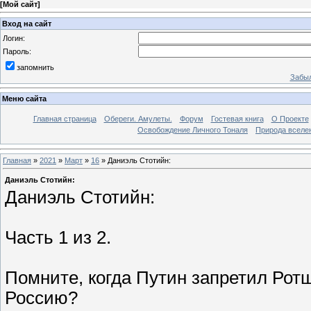
[
Мой сайт
]
Вход на сайт
Логин:
Пароль:
запомнить
Забыл
Меню сайта
Главная страница
Обереги. Амулеты.
Форум
Гостевая книга
О Проекте
Освобождение Личного Тоналя
Природа вселе
Главная
»
2021
»
Март
»
16
» Даниэль Стотийн:
Даниэль Стотийн:
Даниэль Стотийн:
Часть 1 из 2.
Помните, когда Путин запретил Рот
Россию?