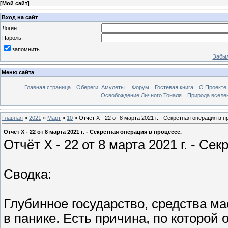
[
Мой сайт
]
Вход на сайт
Логин:
Пароль:
запомнить
Забыл
Меню сайта
Главная страница
Обереги. Амулеты.
Форум
Гостевая книга
О Проекте
Освобождение Личного Тоналя
Природа вселе
Главная
»
2021
»
Март
»
10
» Отчёт X - 22 от 8 марта 2021 г. - Секретная операция в п
Отчёт X - 22 от 8 марта 2021 г. - Секретная операция в процессе.
Отчёт X - 22 от 8 марта 2021 г. - Се
Сводка:
Глубинное государство, средства м
в панике. Есть причина, по которо