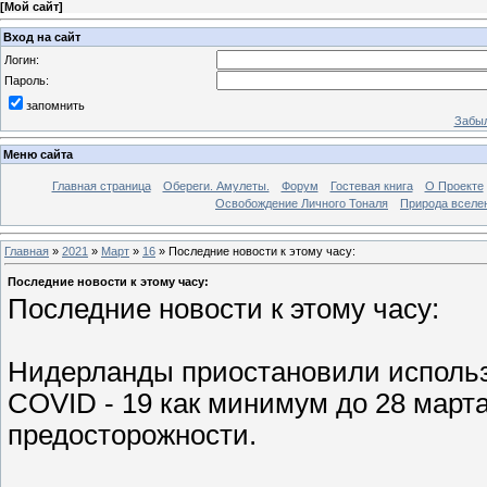
[
Мой сайт
]
Вход на сайт
Логин:
Пароль:
запомнить
Забыл
Меню сайта
Главная страница
Обереги. Амулеты.
Форум
Гостевая книга
О Проекте
Освобождение Личного Тоналя
Природа вселе
Главная
»
2021
»
Март
»
16
» Последние новости к этому часу:
Последние новости к этому часу:
Последние новости к этому часу:
Нидерланды приостановили использ
COVID - 19 как минимум до 28 март
предосторожности.