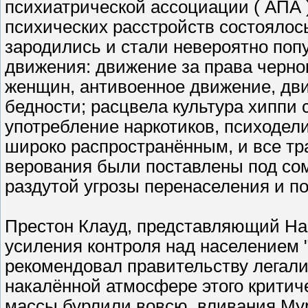
психиатрической ассоциации ( АПА 
психических расстройств состоялось 
зародились и стали невероятно по
движения: движение за права черно
женщин, антивоенное движение, дви
бедности; расцвела культура хиппи
употребление наркотиков, психодел
широко распространённым, и все т
верования были поставлены под сом
раздутой угрозы перенаселения и п
Престон Клауд, представляющий На
усиления контроля над населением
рекомендовал правительству легали
накалённой атмосфере этого критич
массы бурлили вовсю, вливания Му