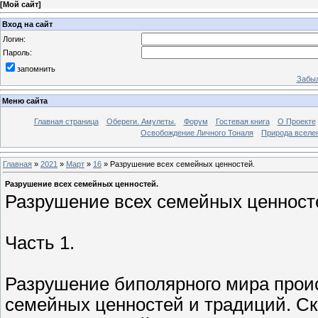
[
Мой сайт
]
Вход на сайт
Логин:
Пароль:
запомнить
Забыл
Меню сайта
Главная страница
Обереги. Амулеты.
Форум
Гостевая книга
О Проекте
Освобождение Личного Тоналя
Природа вселе
Главная
»
2021
»
Март
»
16
» Разрушение всех семейных ценностей.
Разрушение всех семейных ценностей.
Разрушение всех семейных ценност
Часть 1.
Разрушение биполярного мира прои
семейных ценностей и традиций. С