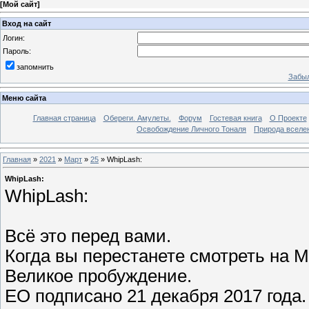
[
Мой сайт
]
Вход на сайт
Логин:
Пароль:
запомнить
Забыл
Меню сайта
Главная страница
Обереги. Амулеты.
Форум
Гостевая книга
О Проекте
Освобождение Личного Тоналя
Природа вселе
Главная
»
2021
»
Март
»
25
» WhipLash:
WhipLash:
WhipLash:
Всё это перед вами.
Когда вы перестанете смотреть на 
Великое пробуждение.
EO подписано 21 декабря 2017 года.